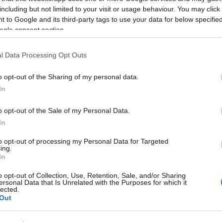
zsoldo
including but not limited to your visit or usage behaviour. You may click 
 to Google and its third-party tags to use your data for below specifi
ogle consent section.
Lin
FILM: P
l Data Processing Opt Outs
MAKETT:
o opt-out of the Sharing of my personal data.
PC: Cle
In
KÖNYV: 
jedi-ren
o opt-out of the Sale of my Personal Data.
In
KÉPREGÉ
to opt-out of processing my Personal Data for Targeted
Egy id
ing.
In
SOROZAT
o opt-out of Collection, Use, Retention, Sale, and/or Sharing
FILM: P
ersonal Data that Is Unrelated with the Purposes for which it
lected.
PC: Cle
Out
MAKETT: