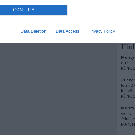
KÖNYV: 
Handbo
CONFIRM
MAKETT
FOTÓ: N
Data Deletion
Data Access
Privacy Policy
Uto
Monty 
örülök.
KÉPREG
21 ezer
lenni :
köszön
KÉPREG
Monty 
vietnám
felülete
MAKETT: