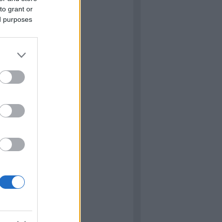
s
Címkefelhő
to grant or
ed purposes
kblog
ressure
 Matilda
ared Hot
Star Wars: Vector Prime (Új
d sorozat 1.)
NY: Lucas háborúja 2.
őutazó emlékei
: Alien: Föld
iszkos osztag
ared Hot (demó verzió)
 Elefant páncélvadász