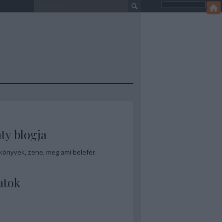
ty blogja
 könyvek, zene, meg ami belefér.
atok