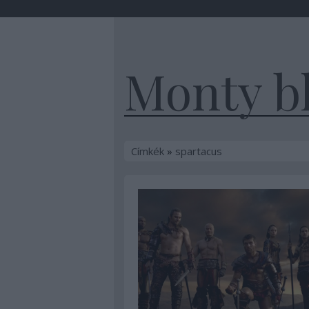
Monty b
Címkék
»
spartacus