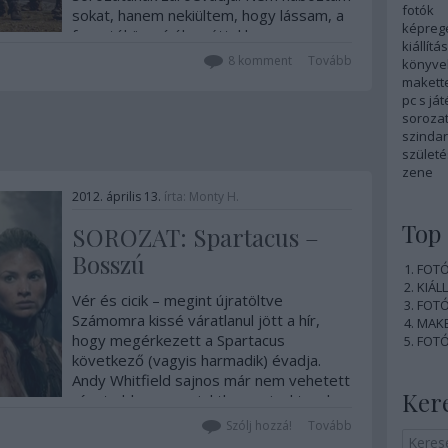
fotók
sokat, hanem nekiültem, hogy lássam, a
képreg
forgatókönyvírók ezúttal hogyan
kiállítás
próbálják a maguk javára fordítani (vagy
8
komment
Tovább
könyve
inkább ferdíteni) a történelmi tényeket,
makett
és…
pc s já
soroza
szinda
szület
zene
2012. április 13.
írta:
Monty H.
Top 
SOROZAT: Spartacus –
Bosszú
FOTÓ:
KIÁLL
Vér és cicik – megint újratöltve
FOTÓ:
Számomra kissé váratlanul jött a hír,
MAKE
hogy megérkezett a Spartacus
FOTÓ:
következő (vagyis harmadik) évadja.
Andy Whitfield sajnos már nem vehetett
Ker
részt ebben a projektben, mivel tavaly
szeptemberben – negyven évesen –
Szólj hozzá!
Tovább
elhunyt, helyét Liam…