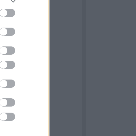
: Igenis, miniszter úr! &
miniszterelnök úr!
 M16 féllánctalpas
: Capa, a világhírű fotós
ÉNY: Lucas háborúi
: A34 Comet
ÉNY: Star Wars: Mesék
 of Duty – Black Ops 6
he Victors
 Normandy ‘44 (James
)
ormandiai látnivalók 6.
 The Cover-Up at Omaha
Gary Sterne)
ÁS: The Longest Yarn