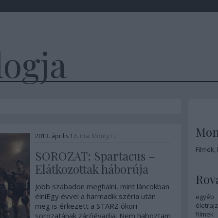
logja
Mon
2013. április 17.
írta:
Monty H.
Filmek,
SOROZAT: Spartacus –
Elátkozottak háborúja
Rov
Jobb szabadon meghalni, mint láncokban
élniEgy évvel a harmadik széria után
egyéb
meg is érkezett a STARZ ókori
életrajz
filmek
sorozatának záróévadja. Nem haboztam