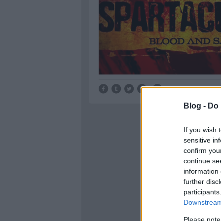
Blog -
Do 
If you wish 
sensitive in
confirm you
continue se
information 
further disc
participants
Downstream 
Please note