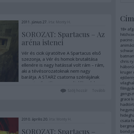
Cím
2011. június 27.
írta:
Monty H.
18+
afg
SOROZAT: Spartacus – Az
hitchco
pacino
aréna istenei
animáci
schwar
Vér és cicik újratöltve A Spartacus első
batma
szezonja, a Vér és homok brutalitása
chris r
ellenére is nagy hatással volt rám – rám,
háború
aki a tévésorozatoknak nem nagy
kruger
barátja. A STARZ csatorna szériájának
ejtőer
ugyanis sikerült nagyon eltalált módon
vilagha
filmgyá
elegyíteni néhány korábbi film…
Szólj hozzá!
Tovább
gengszt
grace k
hadtör
hegym
hidegh
2010. április 20.
írta:
Monty H.
csata
h
bergm
SOROZAT: Spartacus –
bond
j