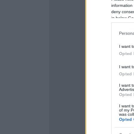
information 
deny consent
in below Go
Persona
I want t
Opted 
I want t
Opted 
I want 
Advertis
Opted 
I want t
of my P
was col
Opted 