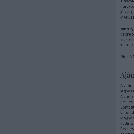
slowmo
harckocs
jófajta, 
MAKETT:
Monty 
képreg
viszont 
KÉPREG
Utolsó 
Aján
A vietn
leghoss
A vadon
termész
Combat
katonab
Magyar 
kattints
Beatles