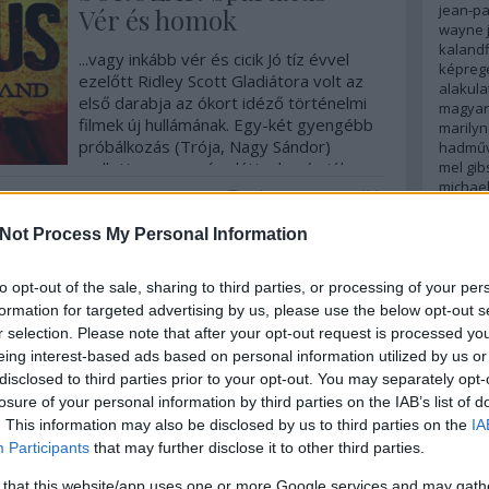
jean-p
Vér és homok
wayne
kalandf
...vagy inkább vér és cicik Jó tíz évvel
képreg
ezelőtt Ridley Scott Gladiátora volt az
alakula
első darabja az ókort idéző történelmi
magyar 
filmek új hullámának. Egy-két gyengébb
marily
próbálkozás (Trója, Nagy Sándor)
hadműv
mellett szerencsére láttunk más jól
mel gib
michae
sikerült alkotásokat is a témában: a…
2
komment
Tovább
moha
m
kidman
Not Process My Personal Information
cruz
pe
jenő
re
robert 
to opt-out of the sale, sharing to third parties, or processing of your per
romanti
formation for targeted advertising by us, please use the below opt-out s
russell
r selection. Please note that after your opt-out request is processed y
johans
eing interest-based ads based on personal information utilized by us or
spanyo
disclosed to third parties prior to your opt-out. You may separately opt-
stephen
losure of your personal information by third parties on the IAB’s list of
stallon
tenger
. This information may also be disclosed by us to third parties on the
IA
transf
Participants
that may further disclose it to other third parties.
világűr
wolfens
 that this website/app uses one or more Google services and may gath