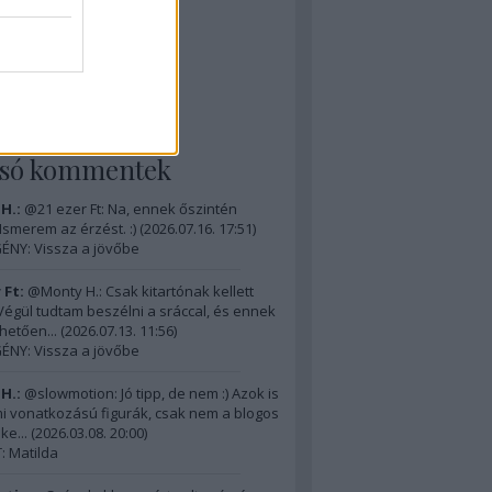
The D-Day Visitor's
ok (Dennehy & Powers)
: M-4 Sherman
ormandiai látnivalók 5.
lsó kommentek
H.:
@21 ezer Ft: Na, ennek őszintén
 Ismerem az érzést. :)
(
2026.07.16. 17:51
)
ÉNY: Vissza a jövőbe
 Ft:
@Monty H.: Csak kitartónak kellett
) Végül tudtam beszélni a sráccal, és ennek
hetően...
(
2026.07.13. 11:56
)
ÉNY: Vissza a jövőbe
H.:
@slowmotion: Jó tipp, de nem :) Azok is
i vonatkozású figurák, csak nem a blogos
ke...
(
2026.03.08. 20:00
)
 Matilda