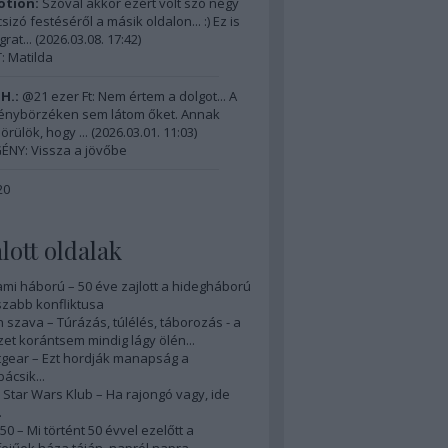
tion:
Szóval akkor ezért volt szó négy
izó festéséről a másik oldalon... :) Ez is
grat...
(
2026.03.08. 17:42
)
 Matilda
H.:
@21 ezer Ft: Nem értem a dolgot... A
énybörzéken sem látom őket. Annak
örülök, hogy ...
(
2026.03.01. 11:03
)
ÉNY: Vissza a jövőbe
20
lott oldalak
ami háború – 50 éve zajlott a hidegháború
zabb konfliktusa
 szava – Túrázás, túlélés, táborozás - a
et korántsem mindig lágy ölén...
gear – Ezt hordják manapság a
ácsik...
Star Wars Klub – Ha rajongó vagy, ide
.
50 – Mi történt 50 évvel ezelőtt a