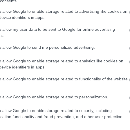
consents
SOROZAT
Igenis, 
o allow Google to enable storage related to advertising like cookies on
MAKETT:
evice identifiers in apps.
SZÍNHÁZ
o allow my user data to be sent to Google for online advertising
s.
KÉPREG
MAKETT
to allow Google to send me personalized advertising.
KÉPREG
o allow Google to enable storage related to analytics like cookies on
PC: Call
evice identifiers in apps.
FILM: T
o allow Google to enable storage related to functionality of the website
KÖNYV:
Holland
o allow Google to enable storage related to personalization.
FOTÓ: N
KÖNYV:
o allow Google to enable storage related to security, including
Beach (
cation functionality and fraud prevention, and other user protection.
KIÁLLÍT