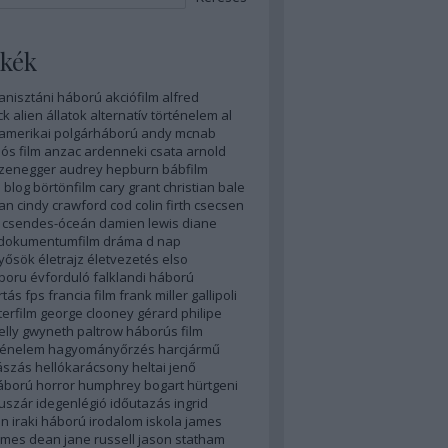
kék
anisztáni háború
akciófilm
alfred
ck
alien
állatok
alternatív történelem
al
amerikai polgárháború
andy mcnab
ós film
anzac
ardenneki csata
arnold
zenegger
audrey hepburn
bábfilm
n
blog
börtönfilm
cary grant
christian bale
yan
cindy crawford
cod
colin firth
csecsen
csendes-óceán
damien lewis
diane
dokumentumfilm
dráma
d nap
nyősök
életrajz
életvezetés
elso
boru
évforduló
falklandi háború
rtás
fps
francia film
frank miller
gallipoli
erfilm
george clooney
gérard philipe
elly
gwyneth paltrow
háborús film
ténelem
hagyományőrzés
harcjármű
ászás
hellókarácsony
heltai jenő
áború
horror
humphrey bogart
hürtgeni
uszár
idegenlégió
időutazás
ingrid
an
iraki háború
irodalom
iskola
james
ames dean
jane russell
jason statham