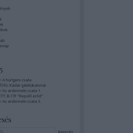
ények
k
ek
tékok
t
rab
ésnap
5
 A hürtgeni csata
ÍTÁS: Kádár (játék)katonái
 Az ardenneki csata 1.
TT: B-17F "Repülő erőd"
 Az ardenneki csata 3.
esés