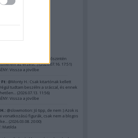
The D-Day Visitor's
ok (Dennehy & Powers)
: M-4 Sherman
ormandiai látnivalók 5.
lsó kommentek
H.:
@21 ezer Ft: Na, ennek őszintén
 Ismerem az érzést. :)
(
2026.07.16. 17:51
)
ÉNY: Vissza a jövőbe
 Ft:
@Monty H.: Csak kitartónak kellett
) Végül tudtam beszélni a sráccal, és ennek
hetően...
(
2026.07.13. 11:56
)
ÉNY: Vissza a jövőbe
H.:
@slowmotion: Jó tipp, de nem :) Azok is
i vonatkozású figurák, csak nem a blogos
ke...
(
2026.03.08. 20:00
)
 Matilda