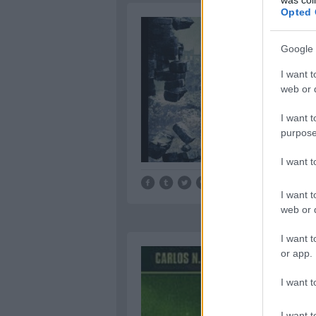
Opted 
Google 
I want t
web or d
I want t
purpose
I want 
I want t
web or d
I want t
or app.
I want t
I want t