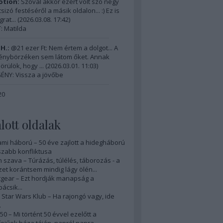
tion:
Szóval akkor ezért volt szó négy
izó festéséről a másik oldalon... :) Ez is
grat...
(
2026.03.08. 17:42
)
 Matilda
H.:
@21 ezer Ft: Nem értem a dolgot... A
énybörzéken sem látom őket. Annak
örülök, hogy ...
(
2026.03.01. 11:03
)
ÉNY: Vissza a jövőbe
20
lott oldalak
ami háború – 50 éve zajlott a hidegháború
zabb konfliktusa
 szava – Túrázás, túlélés, táborozás - a
et korántsem mindig lágy ölén...
gear – Ezt hordják manapság a
ácsik...
Star Wars Klub – Ha rajongó vagy, ide
.
50 – Mi történt 50 évvel ezelőtt a