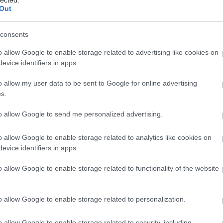
SOROZAT
Out
Igenis, 
2013. július 11.
írta:
Monty H.
MAKETT:
KÖNYV: Ingókövek
consents
(Lőrinczy Judit)
SZÍNHÁZ
o allow Google to enable storage related to advertising like cookies on
KÉPREG
evice identifiers in apps.
Sztálingrád másik csatájaAlapvetően
nem igazán hoz lázba egy sztálingrádi
MAKETT
o allow my user data to be sent to Google for online advertising
csatával kapcsolatos regény. Annak
s.
idején erről a témáról is olvastam
KÉPREG
eleget, de az ajánlók és a fülszöveg
PC: Call
to allow Google to send me personalized advertising.
újszerű megközelítést ígértek ennek a
kötetnek az esetében. Így került a
2
komment
Tovább
FILM: T
kezembe a…
o allow Google to enable storage related to analytics like cookies on
KÖNYV:
evice identifiers in apps.
Holland
o allow Google to enable storage related to functionality of the website
FOTÓ: N
2013. február 07.
írta:
Monty H.
KÖNYV:
KÖNYV: A csendes harcos
Beach (
o allow Google to enable storage related to personalization.
(Charles Henderson)
KIÁLLÍT
o allow Google to enable storage related to security, including