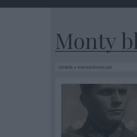
Monty b
Címkék
»
mesterlövészek