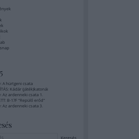
ények
k
ek
tékok
t
rab
ésnap
5
 A hürtgeni csata
ÍTÁS: Kádár (játék)katonái
 Az ardenneki csata 1.
TT: B-17F "Repülő erőd"
 Az ardenneki csata 3.
esés