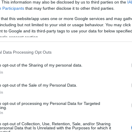
. This information may also be disclosed by us to third parties on the
IA
pozitívabb hangú kritikáknak helyt adva
zsoldo
Participants
that may further disclose it to other third parties.
telepítettem a folytatást, melyet
ugyanúgy a City Interactive követett el.
Szólj hozzá!
Tovább
 that this website/app uses one or more Google services and may gath
Lin
Cole Anderson bőrébe…
including but not limited to your visit or usage behaviour. You may click 
FILM: P
 to Google and its third-party tags to use your data for below specifi
ogle consent section.
MAKETT:
2013. december 12.
írta:
Monty H.
PC: Cle
l Data Processing Opt Outs
PC: Sniper - Ghost
KÖNYV: 
Warrior
o opt-out of the Sharing of my personal data.
jedi-ren
In
KÉPREGÉ
Digitális lopakodók A lengyel City
Interactive sajnos inkább silány
Egy id
o opt-out of the Sale of my Personal Data.
programokkal írta be nevét a PC-s
In
játéktörténelembe. Na igen, a Battle
SOROZAT
Strike vagy a Hell in Vietnam olyan
to opt-out of processing my Personal Data for Targeted
siralmas volt, hogy durván ötperces
FILM: P
ing.
játék után mindkettőt töröltem…
Szólj hozzá!
Tovább
In
PC: Cle
Számomra talán az SAS - A…
o opt-out of Collection, Use, Retention, Sale, and/or Sharing
MAKETT:
ersonal Data that Is Unrelated with the Purposes for which it
lected.