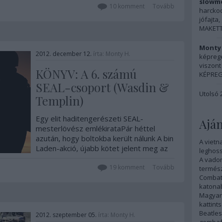
golyóálló Chuck Norris-klónoknál. A…
slowmo
10
komment
Tovább
harckocs
jófajta, 
MAKETT:
Monty 
2012. december 12.
írta:
Monty H.
képreg
viszont 
KÖNYV: A 6. számú
KÉPREG
SEAL-csoport (Wasdin &
Utolsó 
Templin)
Egy elit haditengerészeti SEAL-
Aján
mesterlövész emlékirataPár héttel
azután, hogy boltokba került nálunk A bin
A vietn
Laden-akció, újabb kötet jelent meg az
leghoss
amerikai haditengerészet legismertebb
A vadon
különleges egységének belső világáról,
19
komment
Tovább
termész
ezúttal a Gabo Kiadó jóvoltából. A
Combat
katonab
szerző ugyanannál a SEAL-alakulatnál…
Magyar 
kattints
Beatles
2012. szeptember 05.
írta:
Monty H.