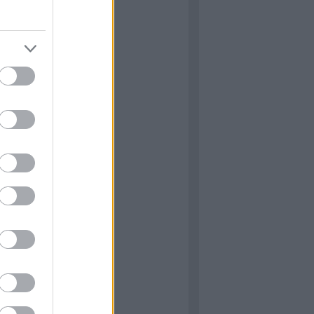
: Igenis, miniszter úr! &
miniszterelnök úr!
 M16 féllánctalpas
: Capa, a világhírű fotós
ÉNY: Lucas háborúi
: A34 Comet
ÉNY: Star Wars: Mesék
 of Duty – Black Ops 6
he Victors
 Normandy ‘44 (James
)
ormandiai látnivalók 6.
 The Cover-Up at Omaha
Gary Sterne)
ÁS: The Longest Yarn