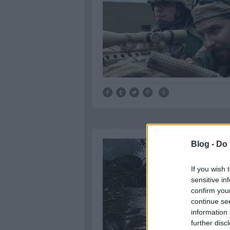
Blog -
Do 
If you wish 
sensitive in
confirm you
continue se
information 
further disc