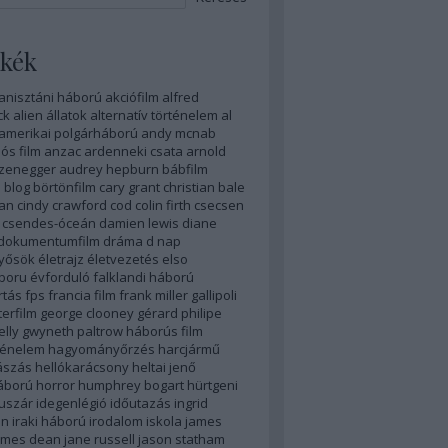
kék
anisztáni háború
akciófilm
alfred
ck
alien
állatok
alternatív történelem
al
amerikai polgárháború
andy mcnab
ós film
anzac
ardenneki csata
arnold
zenegger
audrey hepburn
bábfilm
n
blog
börtönfilm
cary grant
christian bale
yan
cindy crawford
cod
colin firth
csecsen
csendes-óceán
damien lewis
diane
dokumentumfilm
dráma
d nap
nyősök
életrajz
életvezetés
elso
boru
évforduló
falklandi háború
rtás
fps
francia film
frank miller
gallipoli
erfilm
george clooney
gérard philipe
elly
gwyneth paltrow
háborús film
ténelem
hagyományőrzés
harcjármű
ászás
hellókarácsony
heltai jenő
áború
horror
humphrey bogart
hürtgeni
uszár
idegenlégió
időutazás
ingrid
an
iraki háború
irodalom
iskola
james
ames dean
jane russell
jason statham