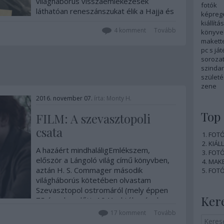
világháborús visszaemlékezések
fotók
láthatóan reneszánszukat élik a Hajja és
képreg
Fiai Kiadónál, s az elmúlt egy évben több
kiállítás
ilyen is napvilágot látott. A legfrissebb
4
komment
Tovább
könyve
egy szovjet mesterlövész élményeit
makett
pc s já
eleveníti fel.
soroza
szinda
szület
zene
2016. november 07.
írta:
Monty H.
Top 
FILM: A szevasztopoli
csata
FOTÓ:
KIÁLL
A hazáért mindhaláligEmlékszem,
FOTÓ:
először a Lángoló világ című könyvben,
MAKE
aztán H. S. Commager második
FOTÓ:
világháborús kötetében olvastam
Szevasztopol ostromáról (mely éppen
Ker
75 évvel ezelőtt, 1941 októberének
végén vette kezdetét és 1942 júliusáig
17
komment
Tovább
tartott). Ez utóbbiban egy rövid