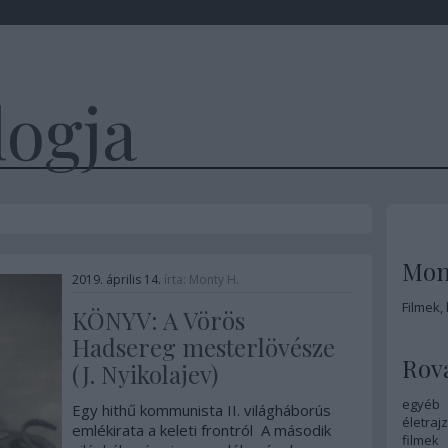
logja
Mon
2019. április 14.
írta:
Monty H.
Filmek,
KÖNYV: A Vörös
Hadsereg mesterlövésze
Rov
(J. Nyikolajev)
egyéb
Egy hithű kommunista II. világháborús
életrajz
emlékirata a keleti frontról A második
filmek