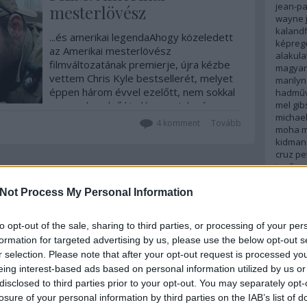
jean-p
mesterlövész
wayne
kalandf
...és amerikai legendaAhogy közeledett
képreg
az Amerikai mesterlövész
alakula
filmváltozatának premierje, újra kézbe
magyar 
vettem Chris Kyle bestsellerét, melyet
marily
éppen három évvel ezelőtt, nem sokkal
hadműv
az angol nyelvű kiadás megjelenése
mel gib
michae
után mutattam be – a poszt egy nap
4
komment
Tovább
moha
m
alatt olvasottsági rekordot döntött
kidman
nálam.…
cruz
pe
jenő
re
robert 
2014. január 09.
írta:
Monty H.
romanti
Not Process My Personal Information
russell
PC: Sniper - Ghost
johans
to opt-out of the sale, sharing to third parties, or processing of your per
spanyo
Warrior 2
formation for targeted advertising by us, please use the below opt-out s
stephen
stallon
r selection. Please note that after your opt-out request is processed y
Digitális lopakodók újratöltve Bár a
tenger
eing interest-based ads based on personal information utilized by us or
nemrég bemutatott Ghost Warrior nem
transf
disclosed to third parties prior to your opt-out. You may separately opt-
volt számomra túl meggyőző,
világűr
losure of your personal information by third parties on the IAB’s list of
engedtem a kísértésnek és az enyhén
wolfens