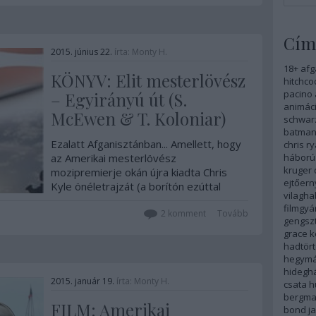
visszaemlékezés is…
Cím
2015. június 22.
írta:
Monty H.
18+
afg
KÖNYV: Elit mesterlövész
hitchco
pacino
– Egyirányú út (S.
animáci
McEwen & T. Koloniar)
schwar
batma
Ezalatt Afganisztánban... Amellett, hogy
chris r
az Amerikai mesterlövész
háború
kruger
mozipremierje okán újra kiadta Chris
ejtőer
Kyle önéletrajzát (a borítón ezúttal
vilagha
Bradley Cooperrel), a Gabo Kiadó idén
filmgyá
tavasszal egy további kötettel is
2
komment
Tovább
gengszt
kedveskedett a katonai műfaj
grace k
kedvelőinek. Az író egyébként egyike a
hadtör
fenti munka…
hegym
hidegh
2015. január 19.
írta:
Monty H.
csata
h
bergm
FILM: Amerikai
bond
j