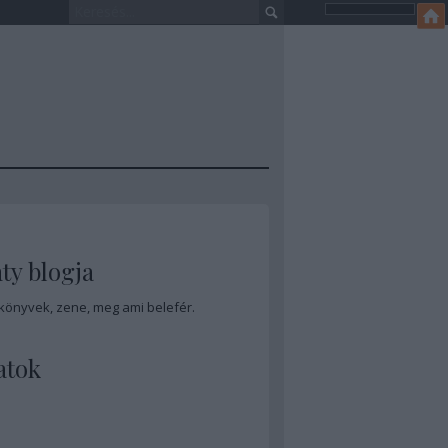
ty blogja
 könyvek, zene, meg ami belefér.
atok