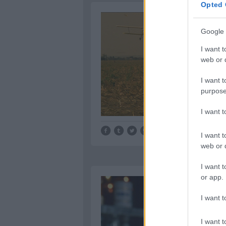
Opted 
Google 
I want t
web or d
I want t
purpose
I want 
I want t
web or d
I want t
or app.
I want t
I want t