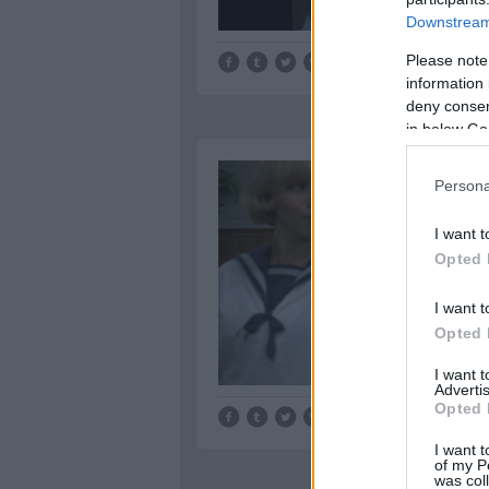
Downstream 
Please note
information 
deny consent
in below Go
Persona
I want t
Opted 
I want t
Opted 
I want 
Advertis
Opted 
I want t
of my P
was col