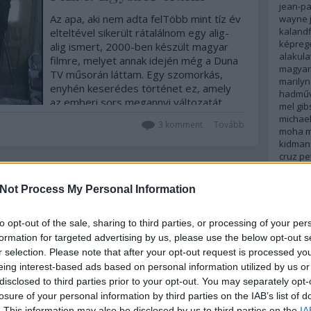
jean-p
Az apa, aki nem adta felTöbb mint tíz év
wayne
kalandf
elteltével sikerült rátalálnom egy alig-
képreg
alig ismert, 2000-ben készült magyar
alakula
filmre, melyet annak idején még a Duna
magyar 
TV műsorán láttam. Egy szomorkás,
marily
enyhén keserédes történet ez, amely
hadműv
az emberi sors megannyi változatát
mel gib
villantja fel a…
michae
3
komment
Tovább
moha
m
kidman
cruz
pe
jenő
re
robert 
Not Process My Personal Information
2013. június 13.
írta:
Monty H.
romanti
russell
FILM: Gyula vitéz télen-
johans
to opt-out of the sale, sharing to third parties, or processing of your per
spanyo
nyáron
formation for targeted advertising by us, please use the below opt-out s
stephen
r selection. Please note that after your opt-out request is processed y
stallon
Időnként az interneten keresgélek olyan
eing interest-based ads based on personal information utilized by us or
tenger
filmek után, amiket évekkel korábban
transf
disclosed to third parties prior to your opt-out. You may separately opt-
láttam valahol, és nagy örömömre
világűr
losure of your personal information by third parties on the IAB’s list of
sokszor szerencsével is járok. A Gyula
wolfens
. This information may also be disclosed by us to third parties on the
IA