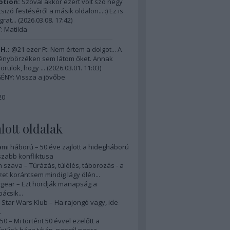
tion:
Szóval akkor ezért volt szó négy
izó festéséről a másik oldalon... :) Ez is
grat...
(
2026.03.08. 17:42
)
 Matilda
H.:
@21 ezer Ft: Nem értem a dolgot... A
énybörzéken sem látom őket. Annak
örülök, hogy ...
(
2026.03.01. 11:03
)
ÉNY: Vissza a jövőbe
20
lott oldalak
ami háború – 50 éve zajlott a hidegháború
zabb konfliktusa
 szava – Túrázás, túlélés, táborozás - a
et korántsem mindig lágy ölén...
gear – Ezt hordják manapság a
ácsik...
Star Wars Klub – Ha rajongó vagy, ide
.
50 – Mi történt 50 évvel ezelőtt a