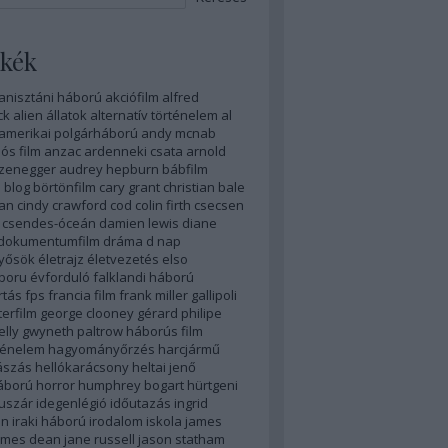
kék
anisztáni háború
akciófilm
alfred
ck
alien
állatok
alternatív történelem
al
amerikai polgárháború
andy mcnab
ós film
anzac
ardenneki csata
arnold
zenegger
audrey hepburn
bábfilm
n
blog
börtönfilm
cary grant
christian bale
yan
cindy crawford
cod
colin firth
csecsen
csendes-óceán
damien lewis
diane
dokumentumfilm
dráma
d nap
nyősök
életrajz
életvezetés
elso
boru
évforduló
falklandi háború
rtás
fps
francia film
frank miller
gallipoli
erfilm
george clooney
gérard philipe
elly
gwyneth paltrow
háborús film
ténelem
hagyományőrzés
harcjármű
ászás
hellókarácsony
heltai jenő
áború
horror
humphrey bogart
hürtgeni
uszár
idegenlégió
időutazás
ingrid
an
iraki háború
irodalom
iskola
james
ames dean
jane russell
jason statham