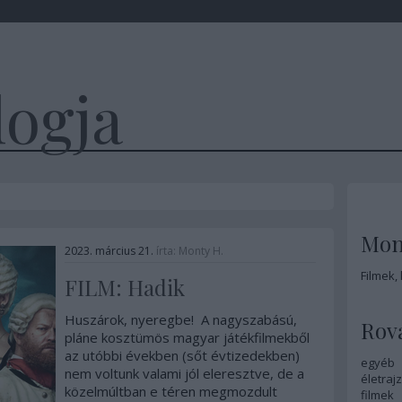
logja
Mon
2023. március 21.
írta:
Monty H.
Filmek,
FILM: Hadik
Huszárok, nyeregbe! A nagyszabású,
Rov
pláne kosztümös magyar játékfilmekből
az utóbbi években (sőt évtizedekben)
egyéb
nem voltunk valami jól eleresztve, de a
életrajz
közelmúltban e téren megmozdult
filmek