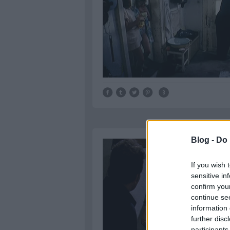
Blog -
Do 
If you wish 
sensitive in
confirm you
continue se
information 
further disc
participants