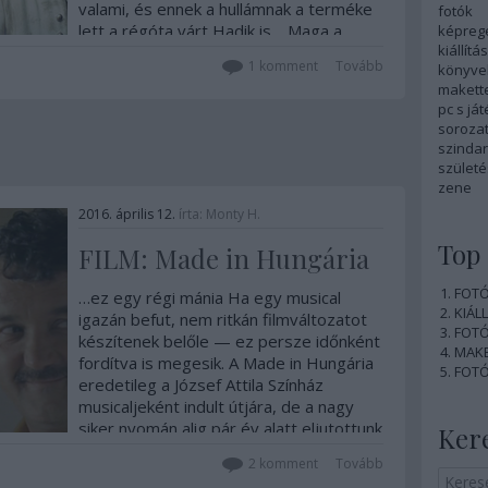
valami, és ennek a hullámnak a terméke
fotók
lett a régóta várt Hadik is… Maga a
képreg
kiállítás
témaválasztás telitalálat, sőt…
1
komment
Tovább
könyve
makett
pc s já
soroza
szinda
szület
zene
2016. április 12.
írta:
Monty H.
Top 
FILM: Made in Hungária
FOTÓ:
…ez egy régi mánia Ha egy musical
KIÁLL
igazán befut, nem ritkán filmváltozatot
FOTÓ:
készítenek belőle — ez persze időnként
MAKE
fordítva is megesik. A Made in Hungária
FOTÓ:
eredetileg a József Attila Színház
musicaljeként indult útjára, de a nagy
siker nyomán alig pár év alatt eljutottunk
Ker
odáig, hogy a mozikba…
2
komment
Tovább