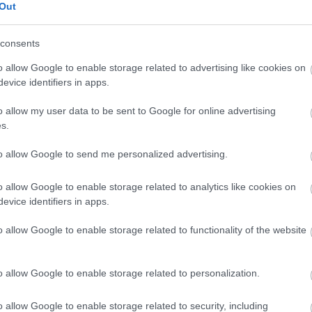
SOROZAT
Out
Igenis, 
2013. március 19.
írta:
Monty H.
MAKETT:
consents
FILM: Sose halunk meg
SZÍNHÁZ
o allow Google to enable storage related to advertising like cookies on
Nagy utazás...Éppen húsz éve annak,
evice identifiers in apps.
KÉPREG
hogy Koltai Róbert első rendezése a
mozikba került. A kilencvenes évek egyik
MAKETT
o allow my user data to be sent to Google for online advertising
legnagyobb bevételét elérő és egyik
s.
legismertebb magyar filmje ez. Nekem
KÉPREG
pedig az egyik kedvencem…Az azóta is
to allow Google to send me personalized advertising.
gyakran játszott főcímdal, a Dés-
PC: Call
Presser-féle Nagy…
Szólj hozzá!
Tovább
FILM: T
o allow Google to enable storage related to analytics like cookies on
evice identifiers in apps.
KÖNYV:
Holland
o allow Google to enable storage related to functionality of the website
FOTÓ: N
2013. február 03.
írta:
Monty H.
KÖNYV:
FILM: Az oroszlán ugrani
Beach (
o allow Google to enable storage related to personalization.
készül
KIÁLLÍT
o allow Google to enable storage related to security, including