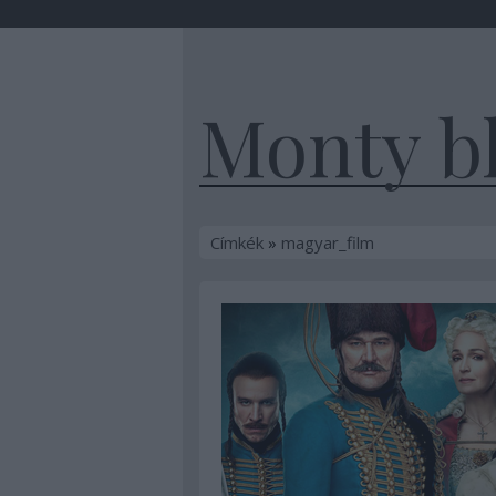
Monty b
Címkék
»
magyar_film