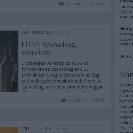
később beérő színészarcot (Mészáros
slowmo
11
komment
Tovább
Zoltán vagy…
harckocs
jófajta, 
MAKETT:
Monty 
2011. október 23.
írta:
Monty H.
képreg
viszont 
FILM: Szabadság,
KÉPREG
szerelem
Utolsó 
Dicsőséges vereség Az 1956-os
forradalom és szabadságharc 55.
Aján
évfordulójára végre elővettem az épp
öt évvel ezelőtt moziba került filmet. A
A vietn
Szabadság, szerelem a modern magyar
leghoss
filmgyártás egyik legsikeresebb és
A vadon
legnépszerűbb darabja – nem véletlenül.
6
komment
Tovább
termész
1956 októbere. A…
Combat
katonab
Magyar 
kattints
Beatles
2011. január 12.
írta:
Monty H.