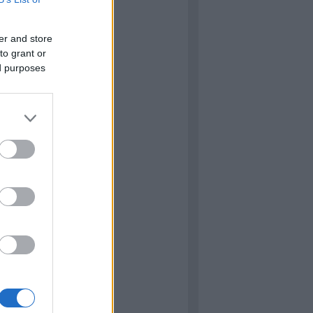
s
Címkefelhő
er and store
kblog
to grant or
ed purposes
ressure
 Matilda
ared Hot
Star Wars: Vector Prime (Új
d sorozat 1.)
NY: Lucas háborúja 2.
őutazó emlékei
: Alien: Föld
iszkos osztag
ared Hot (demó verzió)
 Elefant páncélvadász