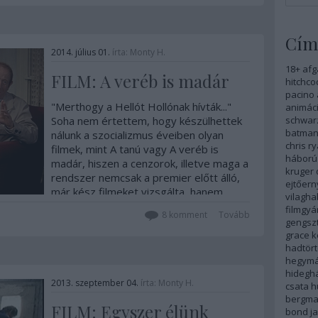
Cím
2014. július 01.
írta:
Monty H.
18+
afg
FILM: A veréb is madár
hitchco
pacino
"Merthogy a Hellót Hollónak hívták..."
animáci
Soha nem értettem, hogy készülhettek
schwar
batma
nálunk a szocializmus éveiben olyan
chris r
filmek, mint A tanú vagy A veréb is
háború
madár, hiszen a cenzorok, illetve maga a
kruger
rendszer nemcsak a premier előtt álló,
ejtőer
már kész filmeket vizsgálta, hanem
vilagha
mindent és…
filmgyá
8
komment
Tovább
gengszt
grace k
hadtör
hegym
hidegh
2013. szeptember 04.
írta:
Monty H.
csata
h
bergm
FILM: Egyszer élünk
bond
j