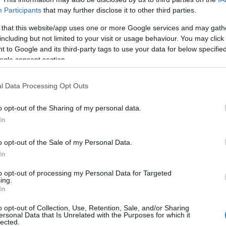
vitéz télen-nyáron bizony már több mint
zsoldo
Participants
that may further disclose it to other third parties.
negyvenéves darab, de a mai napig elő-
előveszik a magyar csatornák - és…
 that this website/app uses one or more Google services and may gath
4
komment
Tovább
Lin
including but not limited to your visit or usage behaviour. You may click 
 to Google and its third-party tags to use your data for below specifi
FILM: P
ogle consent section.
MAKETT:
2013. május 07.
írta:
Monty H.
l Data Processing Opt Outs
PC: Cle
FILM: Cha-Cha-Cha
KÖNYV: 
o opt-out of the Sharing of my personal data.
jedi-ren
Ez a feladat mára...A Sose halunk meg
In
után még egy filmet bemutatnék az
KÉPREGÉ
ötven évvel ezelőtti Magyarországról.
o opt-out of the Sale of my Personal Data.
Egy id
Az 1982-es dráma elsősorban a
In
táncórák atmoszféráján próbálta
SOROZAT
bemutatni az akkori kamaszok világát, a
to opt-out of processing my Personal Data for Targeted
főszerepben Rudolf Péterrel, akinek ez
FILM: P
ing.
volt az első…
In
1
komment
Tovább
PC: Cle
o opt-out of Collection, Use, Retention, Sale, and/or Sharing
MAKETT:
ersonal Data that Is Unrelated with the Purposes for which it
lected.