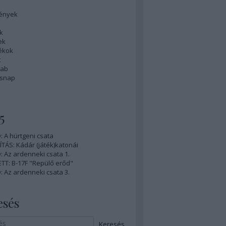
ények
k
ek
tékok
t
rab
ésnap
5
 A hürtgeni csata
ÍTÁS: Kádár (játék)katonái
 Az ardenneki csata 1.
TT: B-17F "Repülő erőd"
 Az ardenneki csata 3.
esés