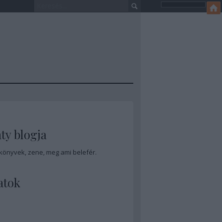
ty blogja
 könyvek, zene, meg ami belefér.
atok