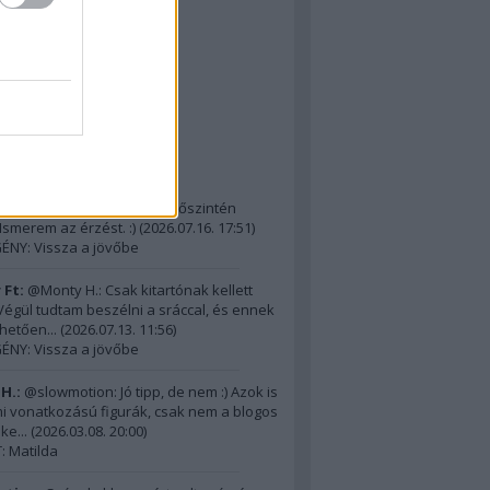
The D-Day Visitor's
ok (Dennehy & Powers)
: M-4 Sherman
ormandiai látnivalók 5.
lsó kommentek
H.:
@21 ezer Ft: Na, ennek őszintén
 Ismerem az érzést. :)
(
2026.07.16. 17:51
)
ÉNY: Vissza a jövőbe
 Ft:
@Monty H.: Csak kitartónak kellett
) Végül tudtam beszélni a sráccal, és ennek
hetően...
(
2026.07.13. 11:56
)
ÉNY: Vissza a jövőbe
H.:
@slowmotion: Jó tipp, de nem :) Azok is
i vonatkozású figurák, csak nem a blogos
ke...
(
2026.03.08. 20:00
)
 Matilda