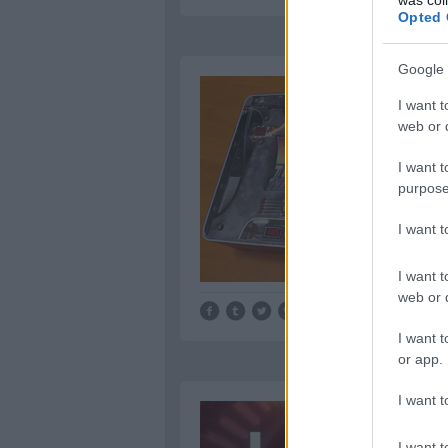
Opted 
Google 
I want t
web or d
I want t
purpose
I want 
I want t
web or d
I want t
or app.
I want t
I want t