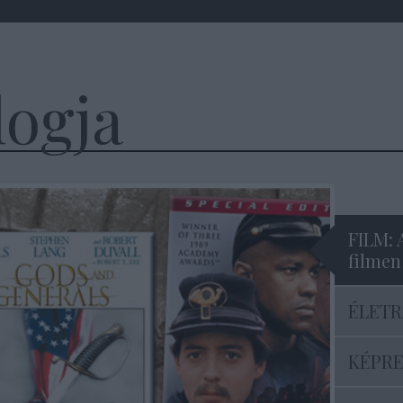
logja
FILM: 
filmen
ÉLETRA
KÉPREG