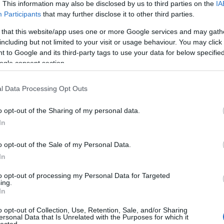
. This information may also be disclosed by us to third parties on the
IA
És megérkeznek a vongok
bond
j
jean-p
Participants
that may further disclose it to other third parties.
wayne
Tavaly májusban szomorúan mutattam
 that this website/app uses one or more Google services and may gath
kalandf
rá, hogy a Szukits befejezi a Star Wars-
képreg
including but not limited to your visit or usage behaviour. You may click 
címek kiadását, pár hónappal később
alakula
 to Google and its third-party tags to use your data for below specifi
viszont jött a hír, hogy a ...
2
komment
Tovább
magyar 
ogle consent section.
marily
hadműv
mel gib
l Data Processing Opt Outs
michae
2025. október 27.
írta:
Monty H.
moha
m
o opt-out of the Sharing of my personal data.
kidman
KÉPREGÉNY: Lucas
cruz
pe
In
jenő
re
háborúja 2.
robert 
o opt-out of the Sale of my Personal Data.
romanti
Tovább az álmok útján
In
russell
johans
Még egy éve sincs, hogy beszámoltam
to opt-out of processing my Personal Data for Targeted
spanyo
egy rendhagyó, 2023-as
francia
ing.
stephen
In
képregényről
, amely George Lucas
stallon
életének első évtizedeit és az
Új ...
tenger
o opt-out of Collection, Use, Retention, Sale, and/or Sharing
transf
1
komment
Tovább
ersonal Data that Is Unrelated with the Purposes for which it
világűr
lected.