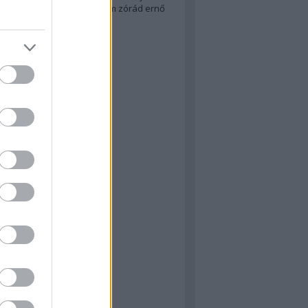
tein
woody allen
zenés film
zórád ernő
s
Címkefelhő
kblog
ressure
 Matilda
ared Hot
Star Wars: Vector Prime (Új
d sorozat 1.)
NY: Lucas háborúja 2.
őutazó emlékei
: Alien: Föld
iszkos osztag
ared Hot (demó verzió)
 Elefant páncélvadász