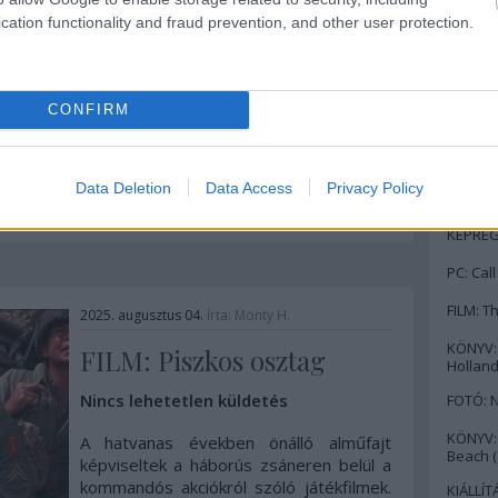
cation functionality and fraud prevention, and other user protection.
SOROZAT
Pedig aszonták, a Földön nem él
Igenis, 
ilyen…
MAKETT:
Néhány hónappal ezelőtt még bizakodva
CONFIRM
SZÍNHÁZ
vártam a beígért új Alien-sorozatot. Bár
voltak aggodalmaim, sorozatok terén ...
KÉPREG
Data Deletion
Data Access
Privacy Policy
MAKETT
Szólj hozzá!
Tovább
KÉPREG
PC: Call
FILM: T
2025. augusztus 04.
írta:
Monty H.
KÖNYV:
FILM: Piszkos osztag
Holland
Nincs lehetetlen küldetés
FOTÓ: N
KÖNYV:
A hatvanas években önálló alműfajt
Beach (
képviseltek a háborús zsáneren belül a
kommandós akciókról szóló játékfilmek.
KIÁLLÍT