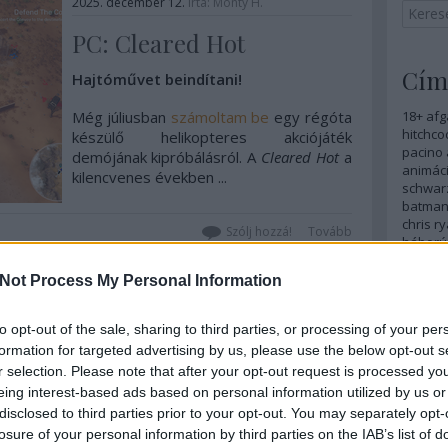
2025. december 12.
írta:
Monty H.
PC: Cleared Hot
Cím
Hajtóművet beindítani!
Még júliusban
számoltam be
egy régóta
18+
afg
hitchco
készülő helikopteres akciójáték
pacino
demójának kipróbálásról. A
Cleared Hot
a
animáci
kilencvenes években ...
schwar
batma
chris r
Szólj hozzá!
Tovább
háború
kruger
ejtőer
Not Process My Personal Information
vilagha
filmgyá
2025. november 30.
írta:
Monty H.
to opt-out of the sale, sharing to third parties, or processing of your per
gengszt
grace k
formation for targeted advertising by us, please use the below opt-out s
KÖNYV: Star Wars: Vector
hadtör
r selection. Please note that after your opt-out request is processed y
hegym
Prime (Új jedi-rend
eing interest-based ads based on personal information utilized by us or
hidegh
disclosed to third parties prior to your opt-out. You may separately opt-
sorozat 1.)
csata
h
losure of your personal information by third parties on the IAB’s list of
bergm