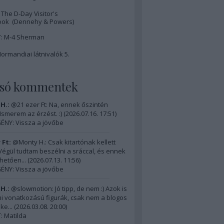
The D-Day Visitor's
ok (Dennehy & Powers)
: M-4 Sherman
ormandiai látnivalók 5.
lsó kommentek
H.:
@21 ezer Ft: Na, ennek őszintén
 Ismerem az érzést. :)
(
2026.07.16. 17:51
)
ÉNY: Vissza a jövőbe
 Ft:
@Monty H.: Csak kitartónak kellett
) Végül tudtam beszélni a sráccal, és ennek
hetően...
(
2026.07.13. 11:56
)
ÉNY: Vissza a jövőbe
H.:
@slowmotion: Jó tipp, de nem :) Azok is
i vonatkozású figurák, csak nem a blogos
ke...
(
2026.03.08. 20:00
)
 Matilda