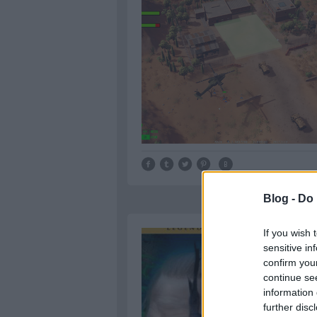
Blog -
Do 
If you wish 
sensitive in
confirm you
continue se
information 
further disc