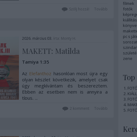
filmek
fotók
Szólj hozzá!
Tovább
képreg
kiállítás
könyve
makett
pc s já
2026. március 03.
írta:
Monty H.
soroza
szinda
MAKETT: Matilda
szület
zene
Tamiya 1:35
Az
Elefanthoz
hasonlóan most újra egy
Top 
olyan készlet következik, amelyet csak
úgy megkívántam és beszereztem.
FOTÓ:
Ebben az esetben nem is annyira a
KIÁLL
típus, ...
FOTÓ:
MAKE
2
komment
Tovább
FOTÓ:
Ker