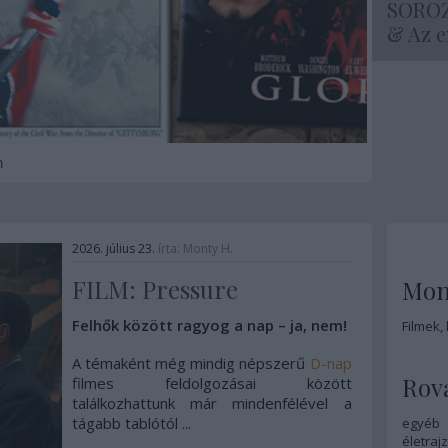
SOROZA
& Az 
2026. július 23.
írta:
Monty H.
FILM: Pressure
Mon
Felhők között ragyog a nap – ja, nem!
Filmek,
A témaként még mindig népszerű
D-nap
Rov
filmes feldolgozásai között
találkozhattunk már mindenfélével a
tágabb tablótól ...
egyéb
életrajz