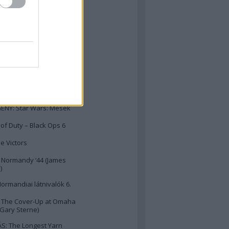
: Igenis, miniszter úr! &
miniszterelnök úr!
 M16 féllánctalpas
: Capa, a világhírű fotós
ÉNY: Lucas háborúi
: A34 Comet
ÉNY: Star Wars: Mesék
 of Duty – Black Ops 6
he Victors
 Normandy ‘44 (James
)
ormandiai látnivalók 6.
 The Cover-Up at Omaha
Gary Sterne)
ÁS: The Longest Yarn