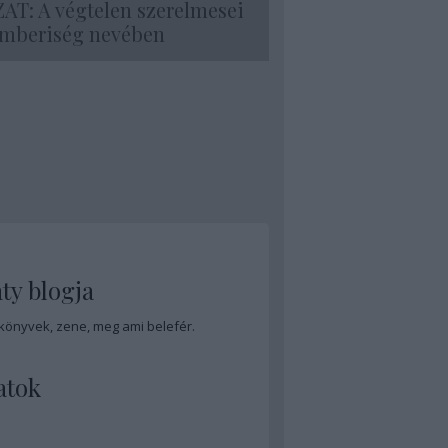
T: A végtelen szerelmesei
emberiség nevében
ty blogja
 könyvek, zene, meg ami belefér.
atok