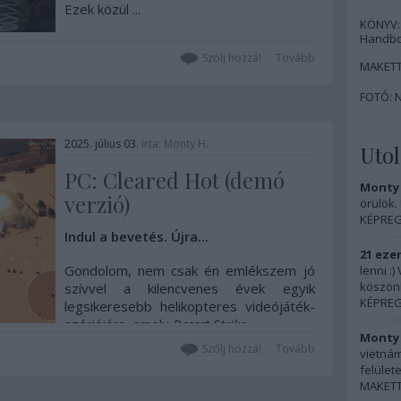
Ezek közül ...
KÖNYV: 
Handbo
Szólj hozzá!
Tovább
MAKETT
FOTÓ: N
2025. július 03.
írta:
Monty H.
Uto
PC: Cleared Hot (demó
Monty 
verzió)
örülök.
KÉPREG
Indul a bevetés. Újra...
21 ezer
Gondolom, nem csak én emlékszem jó
lenni :
köszön
szívvel a kilencvenes évek egyik
KÉPREG
legsikeresebb helikopteres videójáték-
szériájára, amely
Desert Strike
...
Monty 
Szólj hozzá!
Tovább
vietnám
felülete
MAKETT: