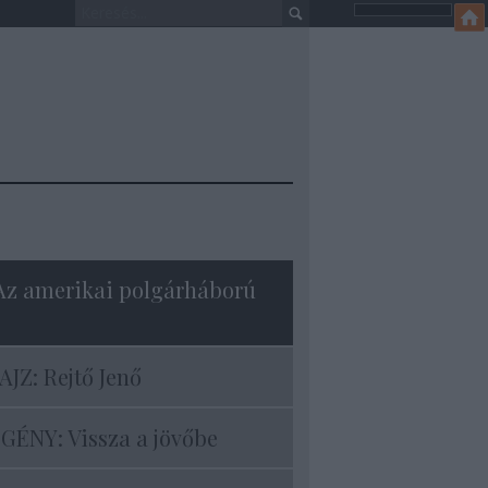
Az amerikai polgárháború
JZ: Rejtő Jenő
ÉNY: Vissza a jövőbe