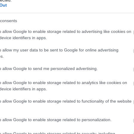
wolfens
Out
zsoldo
consents
2025. október 15.
írta:
Monty H.
Lin
o allow Google to enable storage related to advertising like cookies on
Egy időutazó emlékei
FILM: P
evice identifiers in apps.
Éppen negyven évvel ezelőtt, 1985.
MAKETT:
o allow my user data to be sent to Google for online advertising
október 15-én mutatták be az amerikai
s.
PC: Cle
mozik a
Vissza a jövőbe
című filmet.
Hozzánk csak két évvel később érkezett
KÖNYV: 
to allow Google to send me personalized advertising.
meg, és a ...
jedi-ren
KÉPREGÉ
o allow Google to enable storage related to analytics like cookies on
evice identifiers in apps.
Egy id
Szólj hozzá!
Tovább
o allow Google to enable storage related to functionality of the website
SOROZAT
FILM: P
o allow Google to enable storage related to personalization.
2025. szeptember 25.
írta:
Monty H.
PC: Cle
SOROZAT: Alien: Föld
MAKETT:
o allow Google to enable storage related to security, including