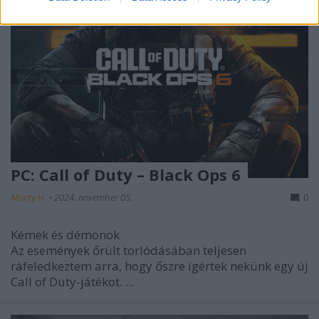
PC: Call of Duty – Black Ops 6
Monty H.
•
2024. november 05.
0
Kémek és démonok
Az események őrült torlódásában teljesen
ráfeledkeztem arra, hogy őszre ígértek nekünk egy új
Call of Duty-játékot. ...