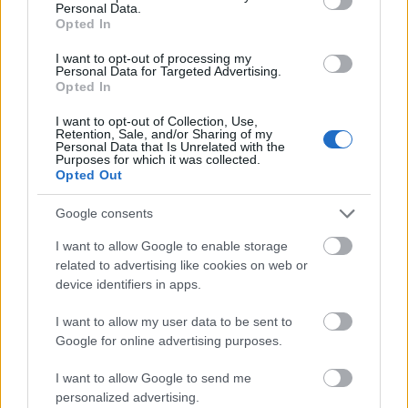
Personal Data.
Opted In
I want to opt-out of processing my
Personal Data for Targeted Advertising.
Opted In
MAKETT: A34 Comet
I want to opt-out of Collection, Use,
Retention, Sale, and/or Sharing of my
Personal Data that Is Unrelated with the
Monty H.
•
2025. január 09.
0
Purposes for which it was collected.
Opted Out
Tamiya 1:35
Google consents
A brit harcjárművek makettváltozataiból koránt
sincs annyi a piacon, mint az amerikai, szovjet vagy
I want to allow Google to enable storage
német típusokból, ugyanakkor a ...
related to advertising like cookies on web or
device identifiers in apps.
I want to allow my user data to be sent to
Google for online advertising purposes.
I want to allow Google to send me
personalized advertising.