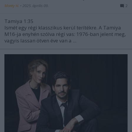
Monty H.
•
2025. április 09.
2
Tamiya 1:35
Ismét egy régi klasszikus kerül terítékre. A Tamiya
M16-ja enyhén szólva régi vas: 1976-ban jelent meg,
vagyis lassan ötven éve van a ...