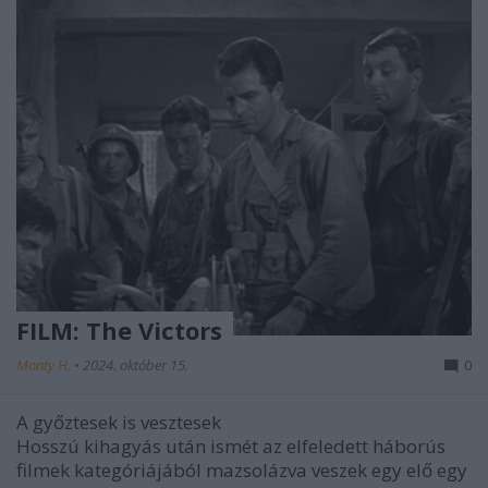
FILM: The Victors
Monty H.
•
2024. október 15.
0
A győztesek is vesztesek
Hosszú kihagyás után ismét az elfeledett háborús
filmek kategóriájából mazsolázva veszek egy elő egy