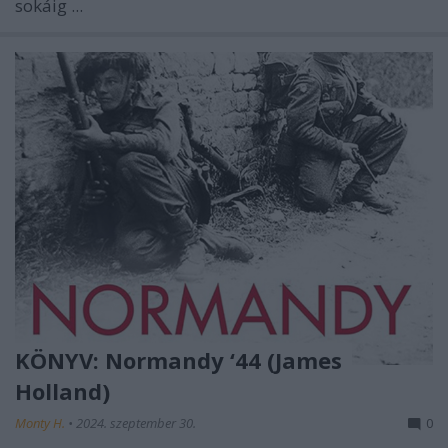
sokáig ...
KÖNYV: Normandy ‘44 (James
Holland)
Monty H.
•
2024. szeptember 30.
0