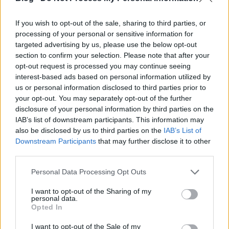
If you wish to opt-out of the sale, sharing to third parties, or
processing of your personal or sensitive information for
KÉPREGÉNY: Lucas háborúi
targeted advertising by us, please use the below opt-out
section to confirm your selection. Please note that after your
Monty H.
•
2025. január 13.
1
opt-out request is processed you may continue seeing
interest-based ads based on personal information utilized by
Álmodozóból álomgyáros
us or personal information disclosed to third parties prior to
Mindenkinek vannak hősei. És most nem olyan
your opt-out. You may separately opt-out of the further
hősökre gondolok, akik képregényekben vagy
disclosure of your personal information by third parties on the
filmekben mentik meg a világot ...
IAB’s list of downstream participants. This information may
also be disclosed by us to third parties on the
IAB’s List of
Downstream Participants
that may further disclose it to other
third parties.
Please note that this website/app uses one or more Google
Personal Data Processing Opt Outs
services and may gather and store information including but
not limited to your visit or usage behaviour. You may click to
I want to opt-out of the Sharing of my
personal data.
grant or deny consent to Google and its third-party tags to
Opted In
use your data for below specified purposes in below Google
consent section.
I want to opt-out of the Sale of my