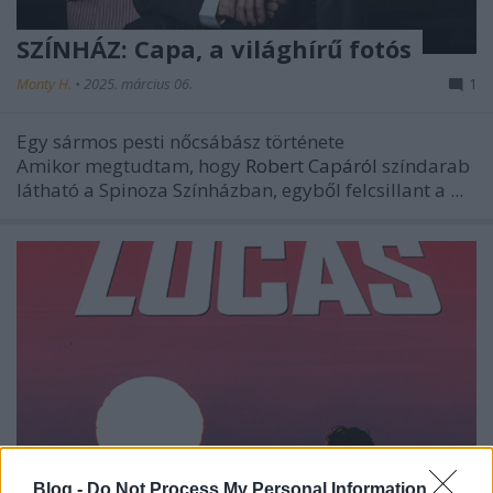
SZÍNHÁZ: Capa, a világhírű fotós
Monty H.
•
2025. március 06.
1
Egy sármos pesti nőcsábász története
Amikor megtudtam, hogy
Robert Capáról
színdarab
látható a Spinoza Színházban, egyből felcsillant a ...
Blog -
Do Not Process My Personal Information