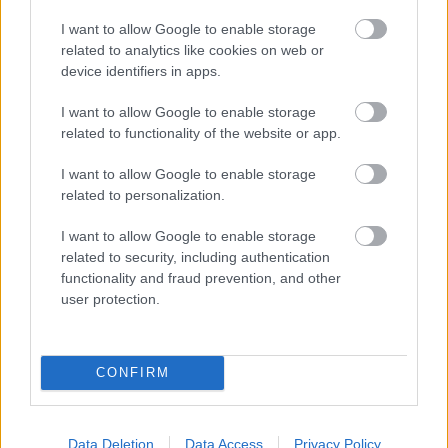
I want to allow Google to enable storage
related to analytics like cookies on web or
device identifiers in apps.
I want to allow Google to enable storage
related to functionality of the website or app.
I want to allow Google to enable storage
KÉPREGÉNY: Star Wars: Mesék
related to personalization.
Monty H.
•
2025. január 06.
0
I want to allow Google to enable storage
related to security, including authentication
Egy messzi-messzi galaxis háttértörténetei
functionality and fraud prevention, and other
Egy ötletes, de kevésbé ismert és méltatlanul lezárt
user protection.
képregény-sorozatról szeretnék most írni, ...
CONFIRM
Data Deletion
Data Access
Privacy Policy