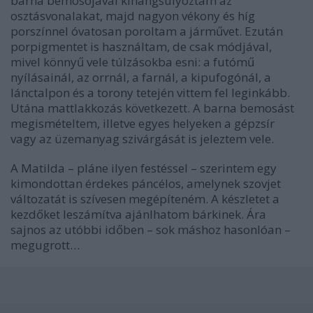
barna bemosójával kihangsúlyoztam az
osztásvonalakat, majd nagyon vékony és híg
porszínnel óvatosan poroltam a járművet. Ezután
porpigmentet is használtam, de csak módjával,
mivel könnyű vele túlzásokba esni: a futómű
nyílásainál, az orrnál, a farnál, a kipufogónál, a
lánctalpon és a torony tetején vittem fel leginkább.
Utána mattlakkozás következett. A barna bemosást
megismételtem, illetve egyes helyeken a gépzsír
vagy az üzemanyag szivárgását is jeleztem vele.
A Matilda – pláne ilyen festéssel – szerintem egy
kimondottan érdekes páncélos, amelynek szovjet
változatát is szívesen megépíteném. A készletet a
kezdőket leszámítva ajánlhatom bárkinek. Ára
sajnos az utóbbi időben – sok máshoz hasonlóan –
megugrott…