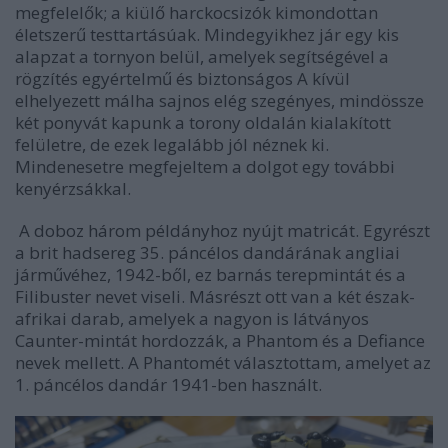
megfelelők; a kiülő harckocsizók kimondottan
életszerű testtartásúak. Mindegyikhez jár egy kis
alapzat a tornyon belül, amelyek segítségével a
rögzítés egyértelmű és biztonságos A kívül
elhelyezett málha sajnos elég szegényes, mindössze
két ponyvát kapunk a torony oldalán kialakított
felületre, de ezek legalább jól néznek ki.
Mindenesetre megfejeltem a dolgot egy további
kenyérzsákkal.
A doboz három példányhoz nyújt matricát. Egyrészt
a brit hadsereg 35. páncélos dandárának angliai
járművéhez, 1942-ből, ez barnás terepmintát és a
Filibuster nevet viseli. Másrészt ott van a két észak-
afrikai darab, amelyek a nagyon is látványos
Caunter-mintát hordozzák, a Phantom és a Defiance
nevek mellett. A Phantomét választottam, amelyet az
1. páncélos dandár 1941-ben használt.