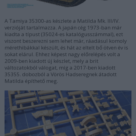
A Tamiya 35300-as készlete a Matilda Mk. III/IV.
verzióját tartalmazza. A japán cég 1973-ban már
kiadta a típust (35024-es katalógusszámmal), ezt
viszont beszerezni sem lehet már, ráadásul komoly
mérethibákkal készült, és hát az eltelt bő ötven év is
sokat elárul. Ehhez képest nagy előrelépés volt a
2009-ben kiadott új készlet, mely a brit
változatokból válogat, míg a 2017-ben kiadott
35355. dobozból a Vörös Hadseregnek átadott
Matilda építhető meg.