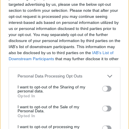
targeted advertising by us, please use the below opt-out
section to confirm your selection. Please note that after your
opt-out request is processed you may continue seeing
interest-based ads based on personal information utilized by
us or personal information disclosed to third parties prior to
your opt-out. You may separately opt-out of the further
disclosure of your personal information by third parties on the
IAB’s list of downstream participants. This information may
also be disclosed by us to third parties on the
IAB’s List of
Downstream Participants
that may further disclose it to other
third parties.
Please note that this website/app uses one or more Google
Personal Data Processing Opt Outs
services and may gather and store information including but
not limited to your visit or usage behaviour. You may click to
I want to opt-out of the Sharing of my
A makettet először flakonos olajzöld alapozóval
personal data.
grant or deny consent to Google and its third-party tags to
alapoztam. Utána a Vallejo British Caunter Colors
Opted In
use your data for below specified purposes in below Google
készletét (71.211) vettem elő, amely hat színt
consent section.
I want to opt-out of the Sale of my
tartalmaz. Tamiya maszkolószalaggal, illetve az AK
Personal Data.
maszkológyurmájával elkülönítettem a kérdéses
Opted In
felületeket, majd a BSC 64 Portland Stone nevű
I want to opt-out of processing my
homokszínnel kezdtem a felvitelt, amelyet