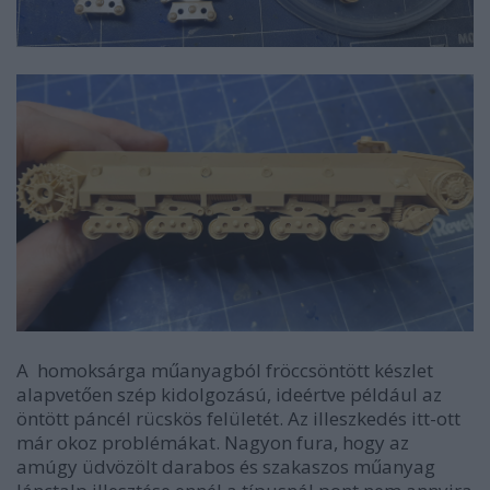
A homoksárga műanyagból fröccsöntött készlet
alapvetően szép kidolgozású, ideértve például az
öntött páncél rücskös felületét. Az illeszkedés itt-ott
már okoz problémákat. Nagyon fura, hogy az
amúgy üdvözölt darabos és szakaszos műanyag