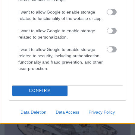
megtörését és álárnyékok létrehozását, illetve a
távolság meghatározásának nehezítését szolgálta.
I want to allow Google to enable storage
(Hasonló elvre épülő álcafestést az egyes első
related to functionality of the website or app.
világháborús brit hadihajókon alkalmaztak
"dazzle" néven.) A Caunter-séma a gyakorlatban
I want to allow Google to enable storage
nem volt annyira hatékony, mint várták, éles
related to personalization.
napsütésben ugyanis a kontúros vonalak inkább
láthatóvá tették a járművet, mint elrejtették. 1941
I want to allow Google to enable storage
végén így a britek áttértek a homogén világos
related to security, including authentication
homokszínre.
functionality and fraud prevention, and other
user protection.
CONFIRM
Data Deletion
Data Access
Privacy Policy