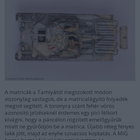
A matricák a Tamiyától megszokott módon
viszonylag vastagok, de a matricalágyító folyadék
megint segített. A toronyra szánt fehér-vörös
azonosító jelzéseknél érdemes egy pici félkört
kivágni, hogy a páncélon rögzített emelőgyűrűk
miatt ne gyűrődjön be a matrica. Újabb réteg fényes
lakk jött, majd az enyhe szivacsos koptatás. A MiG