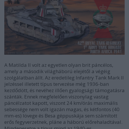
A Matilda II volt az egyetlen olyan brit páncélos,
amely a második világháború elejétől a végéig
szolgálatban állt. Az eredetileg
Infantry Tank Mark II
jelzéssel illetett típus tervezése még 1936-ban
kezdődött, és nevéhez illően gyalogsági támogatásra
szánták. Ennek megfelelően viszonylag vastag
páncélzatot kapott, viszont 24 km/órás maximális
sebessége nem volt igazán magas, és kétfontos (40
mm-es) lövege és Besa géppuskája sem számított
erős fegyverzetnek, pláne a háború előrehaladtával.
Mindenesetre a típus mind az 1940-es