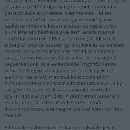
lánctalp illesztése ennél a típusnál pont nem annyira
jó, mint a több Tamiya harcjárműnél, ráadásul a
beszívódások eltüntetése is ad munkát… Mivel
azonban a lánctalpnak csak egy viszonylag rövid
szakasza látható a kész maketten, az egész pofás
gumi lánctalp használatával sem járunk rosszul.
Több darabon (pl. a B9 és a D1) meg az illesztést
elősegítő csap túl vaskos, így a szikére és az ismételt
szárazpróbákra szükség lesz. Amit kimondottan
rosszul terveztek, az az A2-es alkatrész, amelyből
négyet kapunk, és a vontatókábel rögzítőbilincse
volna. Ezek egyrészt nagyon is sérülékenyek az U
alakú forma miatt, másrészt középvonalukon
húzódik végig egy nehezen eltávolítható sorja… Egy
ideig küzdöttem velük, aztán a vontatókábellel
együtt sutba vágtam őket. A pótüzemanyagtartály
és a kipufogódob természetesen két félből
illesztendő össze, ami megint csak ad némi tömítési
munkát.
A figurák szerintem dobozkategóriában teljesen