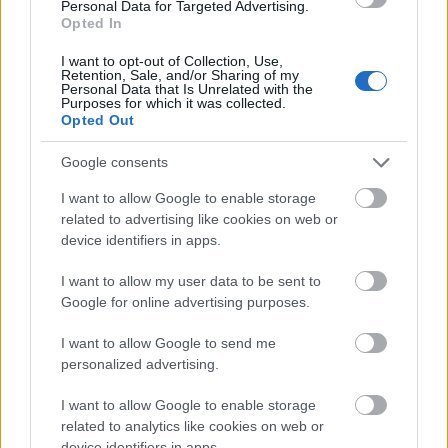
Personal Data for Targeted Advertising.
igyekeztem kissé egyenetlenül felfújni. Utána
Opted In
következett a BSC 34 Dark Green, végül pedig a BSC
28 Silver Grey. Ez utóbbi sajnos egyáltalán nem úgy
I want to opt-out of Collection, Use,
Retention, Sale, and/or Sharing of my
nézett ki, mint a szándék szerinti szürke, sokkal
Personal Data that Is Unrelated with the
inkább egy enyhén zöldes drapp volt. Elővettem
Purposes for which it was collected.
Opted Out
tehát a Hobby Color RLM 76-osát (H417), és ezzel
fejeztem be a terepszínt. Mindegyiket moduláltam
Google consents
az adott színt felvilágosítva. Egy vékony réteg fényes
lakk felvitele következett.
I want to allow Google to enable storage
related to advertising like cookies on web or
device identifiers in apps.
A Caunter-sémáról röviden
I want to allow my user data to be sent to
A második világháborús álcaminták közül az egyik
Google for online advertising purposes.
legegzotikusabb és legsajátosabb a John Alan Lyde
Caunter dandártábornokról elnevezett séma. Az
I want to allow Google to send me
észak-afrikai hadjárat korai szakaszában, 1940-től
personalized advertising.
1941-ig használták mindenféle brit járművön, a
I want to allow Google to enable storage
harckocsiktól a teherautókig. A három színből
related to analytics like cookies on web or
összeálló, kontúros minta a körvonalak
device identifiers in apps.