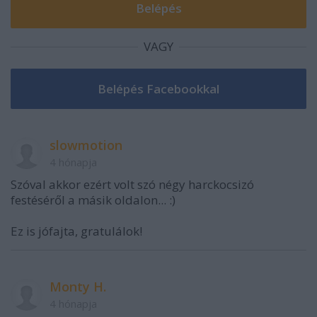
VAGY
slowmotion
4 hónapja
Szóval akkor ezért volt szó négy harckocsizó
festéséről a másik oldalon... :)
Ez is jófajta, gratulálok!
Monty H.
4 hónapja