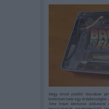
Négy évvel ezelőtt Skóciában jár
botlottam bele egy érdekességbe
Time Travel Memories (Időutazós e
becsúsztatott egyértelműsítő l