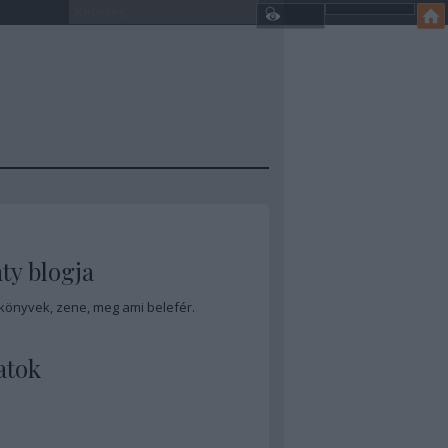
ty blogja
 könyvek, zene, meg ami belefér.
atok