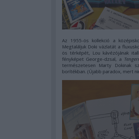
Az 1955-ös kollekció a középiskol
Megtaláljuk Doki vázlatát a fluxusk
ös térképét, Lou kávézójának italla
fényképet George-dzsal, a
Tenger
természetesen Marty Dokinak szá
borítékban. (Újabb paradox, mert ni