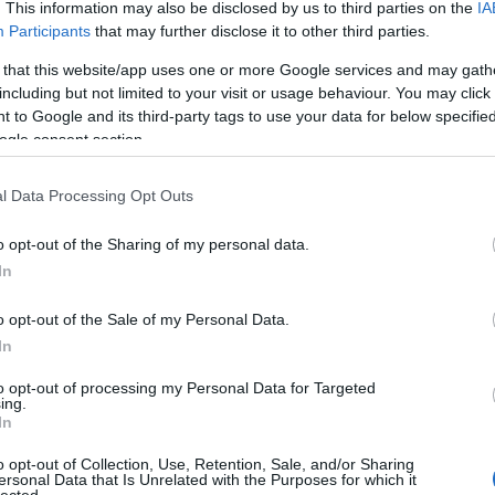
. This information may also be disclosed by us to third parties on the
IA
zsoldo
Participants
that may further disclose it to other third parties.
l nyitható. A műanyag bélés megbízhatóan óvja az
 that this website/app uses one or more Google services and may gath
Lin
is ott találjuk a DeLorean OUTATIME feliratú
including but not limited to your visit or usage behaviour. You may click 
ly-testvérek oly híres fotóját, természetesen
FILM: P
 to Google and its third-party tags to use your data for below specifi
sóim eltűnnek” életérzést újra és újra átélhessük.
ogle consent section.
kötetben
szerepelt, ahogy néhány más itteni tétel
MAKETT:
étoldalas levél, amelyet Marty minden eshetőségre
PC: Cle
e az időben”, és családja csak ebből tudhatná meg,
l Data Processing Opt Outs
tosan találkoznak még a jövőben… Ez az üzenet nem
KÖNYV: 
is méltó egy ilyen gyűjteményhez. A többi tárgyat
o opt-out of the Sharing of my personal data.
jedi-ren
 az adott időszakhoz abszolút illő csomagolásban.
In
KÉPREGÉ
Egy id
o opt-out of the Sale of my Personal Data.
In
SOROZAT
to opt-out of processing my Personal Data for Targeted
FILM: P
ing.
In
PC: Cle
o opt-out of Collection, Use, Retention, Sale, and/or Sharing
MAKETT:
ersonal Data that Is Unrelated with the Purposes for which it
lected.