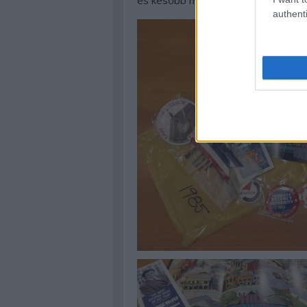
és később még hasznát vette…
authenti