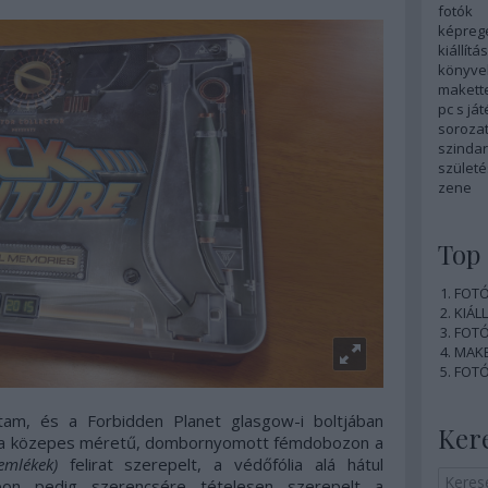
fotók
képreg
kiállítás
könyve
makett
pc s já
soroza
szinda
szület
zene
Top 
FOTÓ:
KIÁLL
FOTÓ:
MAKE
FOTÓ:
tam, és a Forbidden Planet glasgow-i boltjában
Ker
: a közepes méretű, dombornyomott fémdobozon a
mlékek)
felirat szerepelt, a védőfólia alá hátul
apon pedig szerencsére tételesen szerepelt a