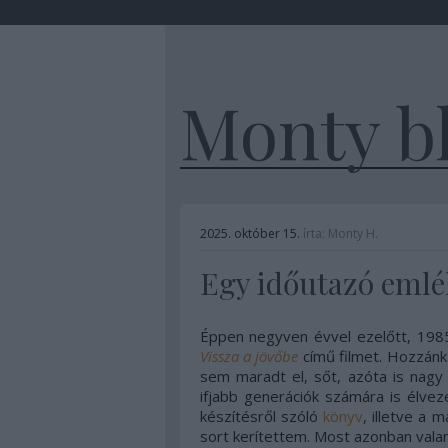
Monty b
2025. október 15.
írta:
Monty H.
Egy időutazó eml
Éppen negyven évvel ezelőtt, 1985
Vissza a jövőbe
című filmet. Hozzánk 
sem maradt el, sőt, azóta is nagy 
ifjabb generációk számára is élveze
készítésről szóló
könyv
, illetve a 
sort kerítettem. Most azonban vala