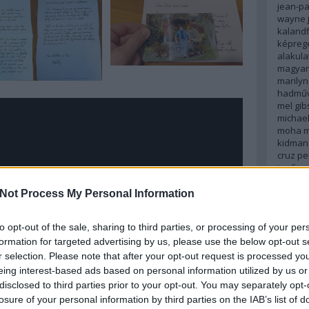
jean-p
wayne
kalandf
képreg
alakula
magyar 
marily
hadműv
mel gib
michae
moha
m
kidman
cruz
pe
jenő
re
robert 
romanti
Not Process My Personal Information
russell
johans
to opt-out of the sale, sharing to third parties, or processing of your per
spanyo
formation for targeted advertising by us, please use the below opt-out s
stephen
stallon
r selection. Please note that after your opt-out request is processed y
tenger
eing interest-based ads based on personal information utilized by us or
transf
disclosed to third parties prior to your opt-out. You may separately opt-
világűr
losure of your personal information by third parties on the IAB’s list of
wolfens