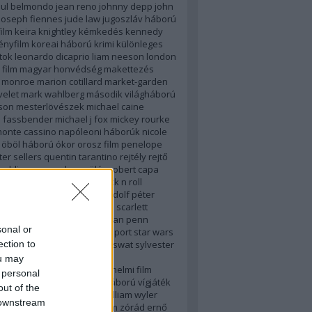
aul belmondo
jean reno
johnny depp
john
joseph fiennes
jude law
jugoszláv háború
ilm
keira knightley
kémkedés
kennedy
ényfilm
koreai háború
krimi
különleges
tok
leonardo dicaprio
liam neeson
london
film
magyar honvédség
makettezés
n monroe
marion cotillard
market-garden
elet
mark wahlberg
második világháború
son
mesterlövészek
michael caine
l fassbender
michael j fox
mickey rourke
onte cassino
napóleoni háborúk
nicole
öböl háború
ókor
orosz film
penelope
ter sellers
quentin tarantino
rejtély
rejtő
public commando
repülés
robert capa
de niro
robert downey jr
rock n roll
kus film
romy schneider
rudolf péter
 crowe
sarah brightman
sas
scarlett
son
scifi
seal
sean bean
sean penn
sonal or
l polgárháború
spartacus
sport
star wars
ection to
 king
stratégia
strike back
swat
sylvester
e
szimulátor
sztálingrád
ou may
észgyalogosok
thriller
történelmi film
 personal
ormers
vallás
vb
vietnami háború
vígjáték
out of the
vissza a jövőbe
western
william wyler
 downstream
tein
woody allen
zenés film
zórád ernő