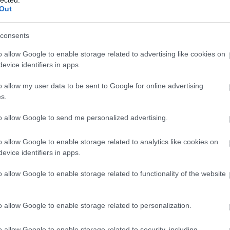
SOROZAT
Out
Igenis, 
MAKETT:
consents
SZÍNHÁZ
o allow Google to enable storage related to advertising like cookies on
KÉPREG
evice identifiers in apps.
MAKETT
o allow my user data to be sent to Google for online advertising
első és a második részben láthattuk, ezeket Marty
s.
KÉPREG
zatyrába suvasztotta. (A bennfentesek persze
PC: Call
égére az már Lone Pine Mall lett, de nem ez az
to allow Google to send me personalized advertising.
ményben, amit úgyis megbocsátunk.) Itt van a
FILM: T
ány szalagos kitűzője és persze szórólapja, a
o allow Google to enable storage related to analytics like cookies on
, Doki névjegykártyája, a Strickland tanár úr által
KÖNYV:
evice identifiers in apps.
központját bemutató, széthajtogatható térkép, illetve
Holland
apja, továbbá a Goldie Wilson polgármester
o allow Google to enable storage related to functionality of the website
FOTÓ: N
, és a Marty dzsekijén látható “Art in Revolution”
natív 1985-ből is legyen emlék (ami ugye megint
KÖNYV:
alat Martyék szerencsésen felülírták), megtaláljuk
Beach (
o allow Google to enable storage related to personalization.
rös-fehér zsetont. Ezt nyilván a tűzvédelmi okokból
KIÁLLÍT
 gondolták ide, amit Marty lenyúlt Biff asztaláról
o allow Google to enable storage related to security, including