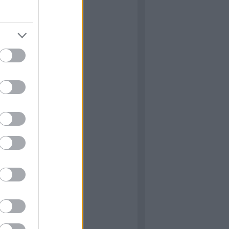
: Igenis, miniszter úr! &
miniszterelnök úr!
 M16 féllánctalpas
: Capa, a világhírű fotós
ÉNY: Lucas háborúi
: A34 Comet
ÉNY: Star Wars: Mesék
 of Duty – Black Ops 6
he Victors
 Normandy ‘44 (James
)
ormandiai látnivalók 6.
 The Cover-Up at Omaha
Gary Sterne)
ÁS: The Longest Yarn