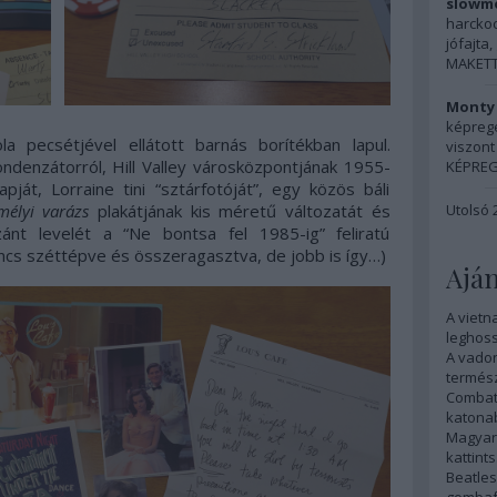
slowmo
harckocs
jófajta, 
MAKETT:
Monty 
képreg
a pecsétjével ellátott barnás borítékban lapul.
viszont 
ondenzátorról, Hill Valley városközpontjának 1955-
KÉPREG
pját, Lorraine tini “sztárfotóját”, egy közös báli
Utolsó 
mélyi varázs
plakátjának kis méretű változatát és
nt levelét a “Ne bontsa fel 1985-ig” feliratú
ncs széttépve és összeragasztva, de jobb is így…)
Aján
A vietn
leghoss
A vadon
termész
Combat
katonab
Magyar 
kattints
Beatles