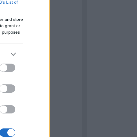
B’s List of
s
Címkefelhő
er and store
kblog
to grant or
ressure
ed purposes
 Matilda
ared Hot
Star Wars: Vector Prime (Új
d sorozat 1.)
NY: Lucas háborúja 2.
őutazó emlékei
: Alien: Föld
iszkos osztag
ared Hot (demó verzió)
 Elefant páncélvadász