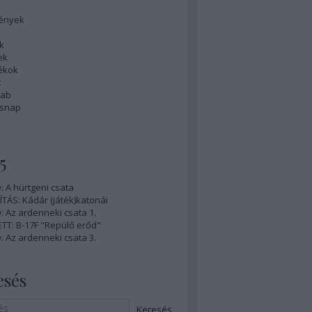
ények
k
ek
tékok
t
rab
ésnap
5
 A hürtgeni csata
ÍTÁS: Kádár (játék)katonái
 Az ardenneki csata 1.
TT: B-17F "Repülő erőd"
 Az ardenneki csata 3.
esés