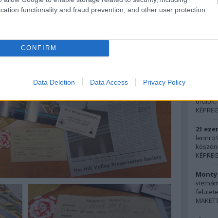
KÖNYV: 
cation functionality and fraud prevention, and other user protection.
Handbo
MAKETT
FOTÓ: N
CONFIRM
Uto
Data Deletion
Data Access
Privacy Policy
Monty 
örülök.
KÉPREG
21 ezer
lenni :
köszön
KÉPREG
Monty 
vietnám
felülete
MAKETT: