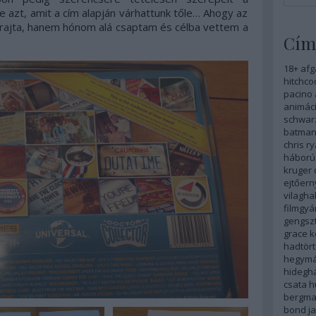
e azt, amit a cím alapján várhattunk tőle… Ahogy az
rajta, hanem hónom alá csaptam és célba vettem a
Cím
18+
afg
hitchco
pacino
animáci
schwar
batma
chris r
háború
kruger
ejtőer
vilagha
filmgyá
gengszt
grace k
hadtör
hegym
hidegh
csata
h
bergm
bond
j