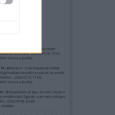
The D-Day Visitor's
ok (Dennehy & Powers)
: M-4 Sherman
ormandiai látnivalók 5.
lsó kommentek
H.:
@21 ezer Ft: Na, ennek őszintén
 Ismerem az érzést. :)
(
2026.07.16. 17:51
)
ÉNY: Vissza a jövőbe
 Ft:
@Monty H.: Csak kitartónak kellett
) Végül tudtam beszélni a sráccal, és ennek
hetően...
(
2026.07.13. 11:56
)
ÉNY: Vissza a jövőbe
H.:
@slowmotion: Jó tipp, de nem :) Azok is
i vonatkozású figurák, csak nem a blogos
ke...
(
2026.03.08. 20:00
)
 Matilda