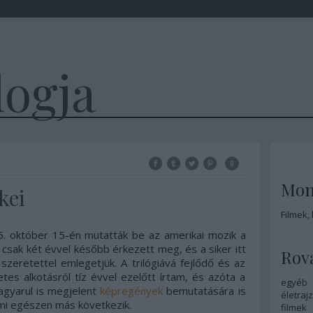
logja
Mon
ékei
Filmek,
. október 15-én mutatták be az amerikai mozik a
csak két évvel később érkezett meg, és a siker itt
Rov
szeretettel emlegetjük. A trilógiává fejlődő és az
tes alkotásról tíz évvel ezelőtt írtam, és azóta a
egyéb
magyarul is megjelent
képregények
bemutatására is
életrajz
mi egészen más következik.
filmek