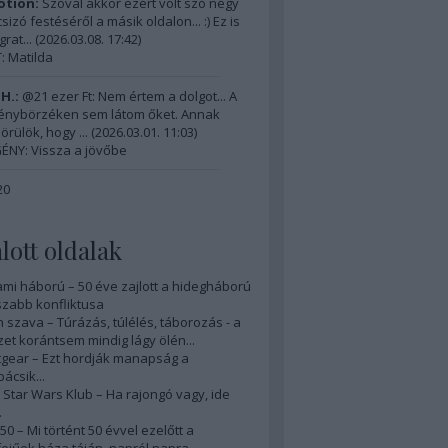
tion:
Szóval akkor ezért volt szó négy
izó festéséről a másik oldalon... :) Ez is
grat...
(
2026.03.08. 17:42
)
 Matilda
H.:
@21 ezer Ft: Nem értem a dolgot... A
énybörzéken sem látom őket. Annak
örülök, hogy ...
(
2026.03.01. 11:03
)
ÉNY: Vissza a jövőbe
20
lott oldalak
ami háború – 50 éve zajlott a hidegháború
zabb konfliktusa
 szava – Túrázás, túlélés, táborozás - a
et korántsem mindig lágy ölén...
gear – Ezt hordják manapság a
ácsik...
Star Wars Klub – Ha rajongó vagy, ide
.
50 – Mi történt 50 évvel ezelőtt a