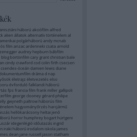
kék
anisztáni háború
akciófilm
alfred
ck
alien
állatok
alternatív történelem
al
amerikai polgárháború
andy mcnab
ós film
anzac
ardenneki csata
arnold
zenegger
audrey hepburn
bábfilm
n
blog
börtönfilm
cary grant
christian bale
yan
cindy crawford
cod
colin firth
csecsen
csendes-óceán
damien lewis
diane
dokumentumfilm
dráma
d nap
nyősök
életrajz
életvezetés
elso
boru
évforduló
falklandi háború
rtás
fps
francia film
frank miller
gallipoli
erfilm
george clooney
gérard philipe
elly
gwyneth paltrow
háborús film
ténelem
hagyományőrzés
harcjármű
ászás
hellókarácsony
heltai jenő
áború
horror
humphrey bogart
hürtgeni
uszár
idegenlégió
időutazás
ingrid
an
iraki háború
irodalom
iskola
james
ames dean
jane russell
jason statham