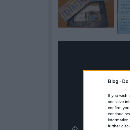
Blog -
Do 
If you wish 
sensitive in
confirm you
continue se
information 
further disc