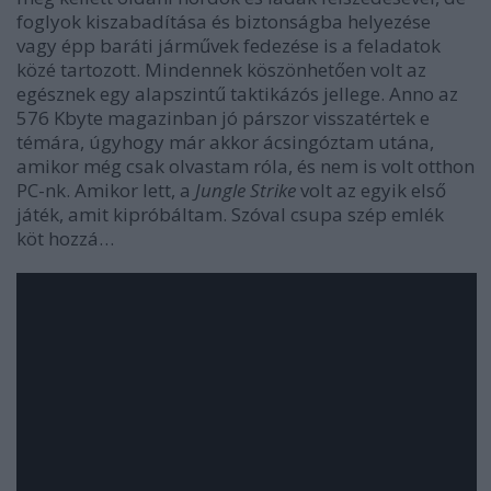
foglyok kiszabadítása és biztonságba helyezése
vagy épp baráti járművek fedezése is a feladatok
közé tartozott. Mindennek köszönhetően volt az
egésznek egy alapszintű taktikázós jellege. Anno az
576 Kbyte magazinban jó párszor visszatértek e
témára, úgyhogy már akkor ácsingóztam utána,
amikor még csak olvastam róla, és nem is volt otthon
PC-nk. Amikor lett, a
Jungle Strike
volt az egyik első
játék, amit kipróbáltam. Szóval csupa szép emlék
köt hozzá…