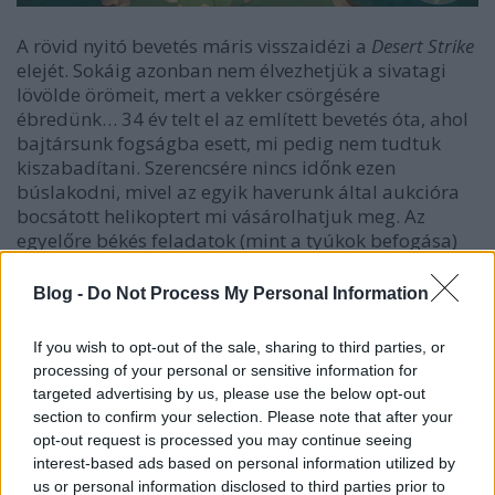
A rövid nyitó bevetés máris visszaidézi a
Desert Strike
elejét. Sokáig azonban nem élvezhetjük a sivatagi
lövölde örömeit, mert a vekker csörgésére
ébredünk… 34 év telt el az említett bevetés óta, ahol
bajtársunk fogságba esett, mi pedig nem tudtuk
kiszabadítani. Szerencsére nincs időnk ezen
búslakodni, mivel az egyik haverunk által aukcióra
bocsátott helikoptert mi vásárolhatjuk meg. Az
egyelőre békés feladatok (mint a tyúkok befogása)
elsőre igen dedósnak hatnak, de ahogy
Marcinko
bácsi
is mondta, “fogd be a szád, gyerek, és figyelj,
Blog -
Do Not Process My Personal Information
mert még szükséged lesz rá!” És így van, az alapvető
irányítást és pár trükköt lesz módunk megtanulni,
If you wish to opt-out of the sale, sharing to third parties, or
míg nem röpködnek a golyók körülöttünk (ilyen a
processing of your personal or sensitive information for
ládák, konténerek vagy sziklák kábellel való
targeted advertising by us, please use the below opt-out
felkapása, amiket aztán leejtve vagy kis magasságon
section to confirm your selection. Please note that after your
csúsztatva kiiktathatjuk a legmakacsabb ellenfelet
opt-out request is processed you may continue seeing
is).
interest-based ads based on personal information utilized by
us or personal information disclosed to third parties prior to