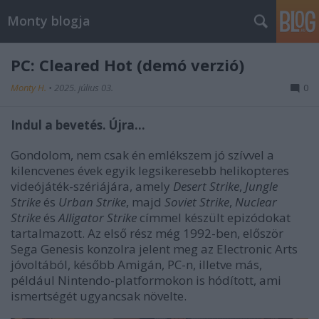
Monty blogja
PC: Cleared Hot (demó verzió)
Monty H.
•
2025. július 03.
0
Indul a bevetés. Újra...
Gondolom, nem csak én emlékszem jó szívvel a
kilencvenes évek egyik legsikeresebb helikopteres
videójáték-szériájára, amely
Desert Strike
,
Jungle
Strike
és
Urban Strike
, majd
Soviet Strike
,
Nuclear
Strike
és
Alligator Strike
címmel készült epizódokat
tartalmazott. Az első rész még 1992-ben, először
Sega Genesis konzolra jelent meg az Electronic Arts
jóvoltából, később Amigán, PC-n, illetve más,
például Nintendo-platformokon is hódított, ami
ismertségét ugyancsak növelte.