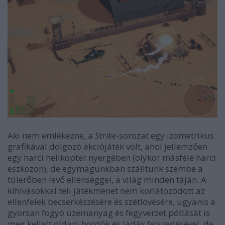
Aki nem emlékezne, a
Strike
-sorozat egy izometrikus
grafikával dolgozó akciójáték volt, ahol jellemzően
egy harci helikopter nyergében (olykor másféle harci
eszközön), de egymagunkban szálltunk szembe a
túlerőben levő ellenséggel, a világ minden táján. A
kihívásokkal teli játékmenet nem korlátozódott az
ellenfelek becserkészésére és szétlövésére, ugyanis a
gyorsan fogyó üzemanyag és fegyverzet pótlását is
meg kellett oldani hordók és ládák felszedésével, de