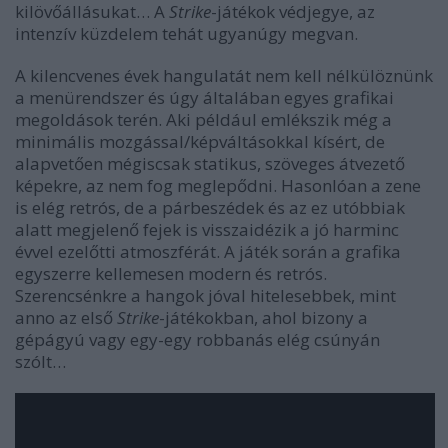
kilövőállásukat… A
Strike
-játékok védjegye, az
intenzív küzdelem tehát ugyanúgy megvan.
A kilencvenes évek hangulatát nem kell nélkülöznünk
a menürendszer és úgy általában egyes grafikai
megoldások terén. Aki például emlékszik még a
minimális mozgással/képváltásokkal kísért, de
alapvetően mégiscsak statikus, szöveges átvezető
képekre, az nem fog meglepődni. Hasonlóan a zene
is elég retrós, de a párbeszédek és az ez utóbbiak
alatt megjelenő fejek is visszaidézik a jó harminc
évvel ezelőtti atmoszférát. A játék során a grafika
egyszerre kellemesen modern és retrós.
Szerencsénkre a hangok jóval hitelesebbek, mint
anno az első
Strike
-játékokban, ahol bizony a
gépágyú vagy egy-egy robbanás elég csúnyán
szólt…