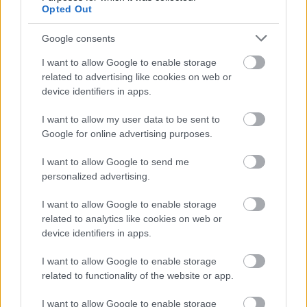
Opted Out
így nagyjából sejthetjük, hogy a földrajz mit tartogat
a következő pár száz méteren, az ellenfelek hirtelen
Google consents
tűnnek fel, így a gyors reagálás elengedhetetlen az
életben maradás érdekében. Annyi segítség van,
I want to allow Google to enable storage
hogy amikor felgyorsítunk, a kamera kissé feljebb
related to advertising like cookies on web or
emelkedik, így jobban belátjuk a terepet. Még így is
device identifiers in apps.
szükséges, hogy figyeljünk az ellenséges harcállások
és ládák helyére, hiszen ha fűbe harapunk, újra kell
I want to allow my user data to be sent to
kezdeni az egész pályát, és akkor nagyon hasznos
Google for online advertising purposes.
lesz, ha tudjuk, mire hol számíthatunk. Mert sajnos
I want to allow Google to send me
mentési lehetőségünk nincsen…
personalized advertising.
I want to allow Google to enable storage
related to analytics like cookies on web or
device identifiers in apps.
I want to allow Google to enable storage
related to functionality of the website or app.
I want to allow Google to enable storage