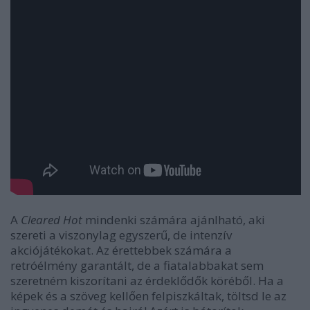
A
Cleared Hot
mindenki számára ajánlható, aki
szereti a viszonylag egyszerű, de intenzív
akciójátékokat. Az érettebbek számára a
retróélmény garantált, de a fiatalabbakat sem
szeretném kiszorítani az érdeklődők köréből. Ha a
képek és a szöveg kellően felpiszkáltak, töltsd le az