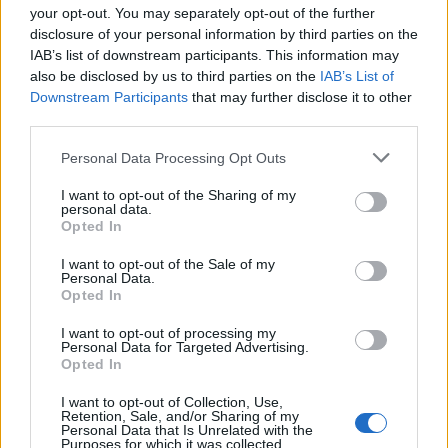
your opt-out. You may separately opt-out of the further
disclosure of your personal information by third parties on the
IAB’s list of downstream participants. This information may
also be disclosed by us to third parties on the
IAB’s List of
Downstream Participants
that may further disclose it to other
third parties.
Please note that this website/app uses one or more Google
Personal Data Processing Opt Outs
services and may gather and store information including but
not limited to your visit or usage behaviour. You may click to
I want to opt-out of the Sharing of my
personal data.
grant or deny consent to Google and its third-party tags to
Opted In
use your data for below specified purposes in below Google
consent section.
I want to opt-out of the Sale of my
A helikopter alapvető irányítása egyébként nem túl
Personal Data.
bonyolult, de némi gyakorlatot igényel: az egérrel a
Opted In
haladás és a tüzelés irányát, illetve fókuszát
adhatjuk meg, a mozgásra kijelölt gombokkal pedig
I want to opt-out of processing my
Personal Data for Targeted Advertising.
nekilódulhatunk, de a kitérő manővereket –
Opted In
harchelyzetben nagyon fontosak! – is ezek
segítségével végezhetjük. Az izometrikus nézet
I want to opt-out of Collection, Use,
Retention, Sale, and/or Sharing of my
kapcsán újra csak a
Strike
-sorozat köszön vissza: bár
Personal Data that Is Unrelated with the
térképvázlatot ezúttal kapunk a képernyő sarkára,
Purposes for which it was collected.