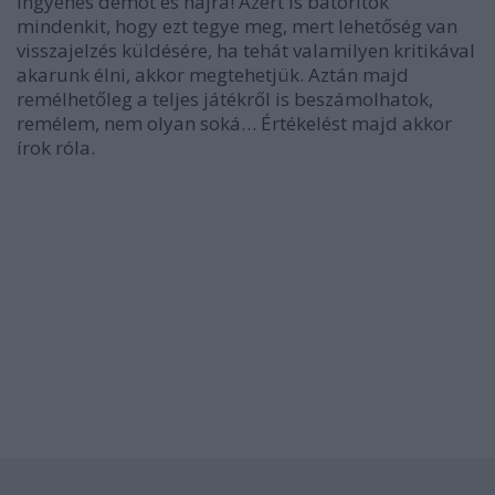
ingyenes demót és hajrá! Azért is bátorítok
mindenkit, hogy ezt tegye meg, mert lehetőség van
visszajelzés küldésére, ha tehát valamilyen kritikával
akarunk élni, akkor megtehetjük. Aztán majd
remélhetőleg a teljes játékről is beszámolhatok,
remélem, nem olyan soká… Értékelést majd akkor
írok róla.