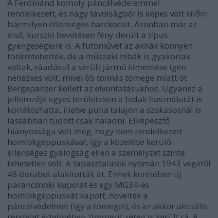
A Ferdinánd komoly páncélvédelemmel
rendelkezett, és nagy távolságból is képes volt kilőni
bármilyen ellenséges harckocsit. Azonban már az
első, kurszki bevetésen fény derült a típus
gyengeségeire is. A futóművet az aknák könnyen
tönkretehették, de a műszaki hibák is gyakoriak
voltak, ráadásul a sérült jármű kimentése igen
nehézkes volt, mivel 65 tonnás tömege miatt öt
Bergepanzer kellett az elvontatásukhoz. Ugyanez a
jellemzője egyes területeken a hidak használatát is
korlátozhatta, illetve puha talajon a szokásosnál is
lassabban tudott csak haladni. Elképesztő
hiányossága volt még, hogy nem rendelkezett
homlokgéppuskával, így a közelébe kerülő
ellenséges gyalogság ellen a személyzet szinte
tehetetlen volt. A tapasztalatok nyomán 1943 végétől
48 darabot alakították át. Ennek keretében új
parancsnoki kupolát és egy MG34-es
homlokgéppuskát kapott, növelték a
páncélvédelmet (így a tömeget), és az akkor aktuális
rendelet értelmében zimmerit-réteg is került rá. A