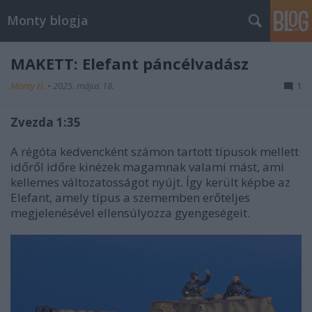
Monty blogja
MAKETT: Elefant páncélvadász
Monty H.
•
2025. május 18.
1
Zvezda 1:35
A régóta kedvencként számon tartott típusok mellett
időről időre kinézek magamnak valami mást, ami
kellemes változatosságot nyújt. Így került képbe az
Elefant, amely típus a szememben erőteljes
megjelenésével ellensúlyozza gyengeségeit.