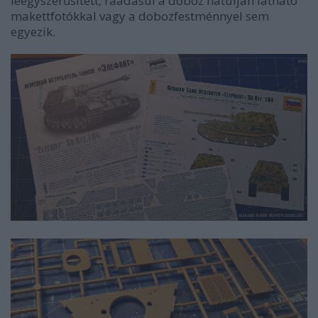
leegyszerűsített, ráadásul a doboz hátulján látható
makettfotókkal vagy a dobozfestménnyel sem
egyezik.