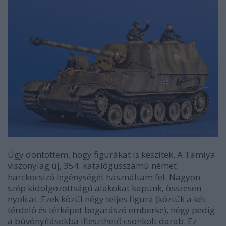
Úgy döntöttem, hogy figurákat is készítek. A Tamiya
viszonylag új, 354. katalógusszámú német
harckocsizó legénységét használtam fel. Nagyon
szép kidolgozottságú alakokat kapunk, összesen
nyolcat. Ezek közül négy teljes figura (köztük a két
térdelő és térképet bogarászó emberke), négy pedig
a búvónyílásokba illeszthető csonkolt darab. Ez