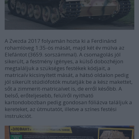
A Zvezda 2017 folyamán hozta ki a Ferdinánd
rohamlöveg 1:35-ös mását, majd két év múlva az
Elefántot (3659. sorszámmal). A csomagolás jól
sikerült, a festmény igényes, a külső dobozhéjon
megtaláljuk a szükséges festékek kódjait, a
matricaív kicsinyített mását, a hátsó oldalon pedig
jól sikerült stúdiófotók mutatják be a kész makettet,
sőt a zimmerit-matricaívet is, de erről később. A
belső, erőteljesebb, felülről nyitható
kartondobozban pedig gondosan fóliázva találjuk a
kereteket, az útmutatót, illetve a színes festési
instrukciót.