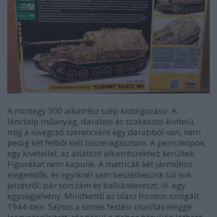
A mintegy 300 alkatrész szép kidolgozású. A
lánctalp műanyag, darabos és szakaszos kivitelű,
míg a lövegcső szerencsére egy darabból van, nem
pedig két félből kell összeragasztani. A periszkópok,
egy kivétellel, az átlátszó alkatrészekhez kerültek.
Figurákat nem kapunk. A matricák két járműhöz
elegendők, és egyiknél sem beszélhetünk túl sok
jelzésről: pár sorszám és balkánkereszt, ill. egy
egységjelvény. Mindkettő az olasz fronton szolgált
1944-ben. Sajnos a színes festési utasítás eléggé