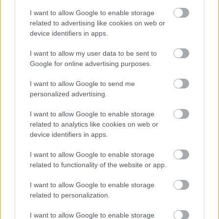
vittem fel. Természetesen fröcsköltem egy kicsit a
I want to allow Google to enable storage
fentiekből, továbbá a MiG Accumulated Dust
related to advertising like cookies on web or
enamel festékéből a test alsó és oldalsó részeire.
device identifiers in apps.
Némi pigmentet elhelyeztem a páncéltest adott
pontjain. A MiG Rainmarks Effect fehéres
I want to allow my user data to be sent to
esőenyomait és Dark Brown Wash for Green Vehicles
Google for online advertising purposes.
bemosóját is alkalmaztam. Pár helyen a Dark
I want to allow Google to send me
Streaking Grime is szerephez jutott.
personalized advertising.
I want to allow Google to enable storage
related to analytics like cookies on web or
device identifiers in apps.
I want to allow Google to enable storage
related to functionality of the website or app.
I want to allow Google to enable storage
related to personalization.
I want to allow Google to enable storage