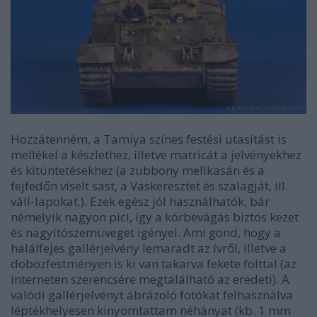
Hozzátenném, a Tamiya színes festési utasítást is
mellékel a készlethez, illetve matricát a jelvényekhez
és kitüntetésekhez (a zubbony mellkasán és a
fejfedőn viselt sast, a Vaskeresztet és szalagját, ill.
váll-lapokat.). Ezek egész jól használhatók, bár
némelyik nagyon pici, így a körbevágás biztos kezet
és nagyítószemüveget igényel. Ami gond, hogy a
halálfejes gallérjelvény lemaradt az ívről, illetve a
dobozfestményen is ki van takarva fekete folttal (az
interneten szerencsére megtalálható az eredeti). A
valódi gallérjelvényt ábrázoló fotókat felhasználva
léptékhelyesen kinyomtattam néhányat (kb. 1 mm