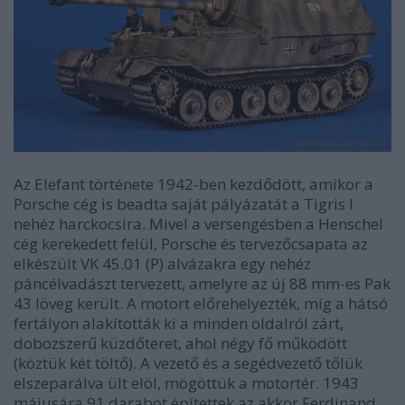
Az Elefant története 1942-ben kezdődött, amikor a
Porsche cég is beadta saját pályázatát a Tigris I
nehéz harckocsira. Mivel a versengésben a Henschel
cég kerekedett felül, Porsche és tervezőcsapata az
elkészült VK 45.01 (P) alvázakra egy nehéz
páncélvadászt tervezett, amelyre az új 88 mm-es Pak
43 löveg került. A motort előrehelyezték, míg a hátsó
fertályon alakították ki a minden oldalról zárt,
dobozszerű küzdőteret, ahol négy fő működött
(köztük két töltő). A vezető és a segédvezető tőlük
elszeparálva ült elöl, mögöttük a motortér. 1943
májusára 91 darabot építettek az akkor Ferdinand