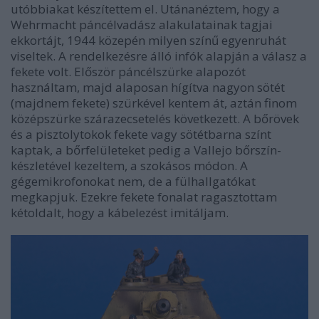
utóbbiakat készítettem el. Utánanéztem, hogy a
Wehrmacht páncélvadász alakulatainak tagjai
ekkortájt, 1944 közepén milyen színű egyenruhát
viseltek. A rendelkezésre álló infók alapján a válasz a
fekete volt. Először páncélszürke alapozót
használtam, majd alaposan hígítva nagyon sötét
(majdnem fekete) szürkével kentem át, aztán finom
középszürke szárazecsetelés következett. A bőrövek
és a pisztolytokok fekete vagy sötétbarna színt
kaptak, a bőrfelületeket pedig a Vallejo bőrszín-
készletével kezeltem, a szokásos módon. A
gégemikrofonokat nem, de a fülhallgatókat
megkapjuk. Ezekre fekete fonalat ragasztottam
kétoldalt, hogy a kábelezést imitáljam.