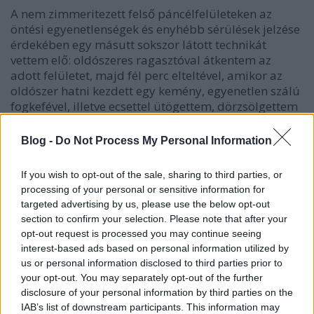
A nem zimmeritezett felső páncélfelületeken az
öntési egyenetlenségek és enyhébb sérülések jelzése
érdekében egy másutt sokszor látott technikát
vettem elő: oldószeres ragasztóval átkentem az
adott felületet, majd fél perc elteltével, amikor az
oldószer hatni kezdett egy kemény, egyenetlen szálú
fogkefével, illetve ecsettel ütögettem, dörzsölgettem
ezeket a részeket. További lehetőség a részletezésre:
a lángvágó nyomát megjelenítettem a vonatkozó
Blog -
Do Not Process My Personal Information
találkozási élek mentén, ahol az egyes
páncéllemezeket összeillesztették. Itt is oldószeres
If you wish to opt-out of the sale, sharing to third parties, or
ragasztóval indítottam, majd egy új pengéjű szikével
processing of your personal or sensitive information for
nagyjából párhuzamos vágásokat ejtve haladtam. A
targeted advertising by us, please use the below opt-out
sárvédő is kapott némi gyűrést a peremeken. A löveg
section to confirm your selection. Please note that after your
függőlegesen állítható, de a vízszintes elforgatást
opt-out request is processed you may continue seeing
nem biztosították (ahogy mondjuk a Tamiya-
interest-based ads based on personal information utilized by
változaton). A lövegzár két pozícióban rögzíthető, én
us or personal information disclosed to third parties prior to
harchoz készülve lehajtottam. A kétoldalt tekergő
your opt-out. You may separately opt-out of the further
vontatókábelek gyárilag ilyen formájúak, egy
disclosure of your personal information by third parties on the
darabból készültek, szerencsére elég rugalmasak,
IAB’s list of downstream participants. This information may