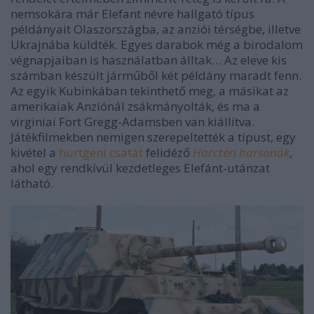
nemsokára már Elefant névre hallgató típus
példányait Olaszországba, az anziói térségbe, illetve
Ukrajnába küldték. Egyes darabok még a birodalom
végnapjaiban is használatban álltak… Az eleve kis
számban készült járműből két példány maradt fenn.
Az egyik Kubinkában tekinthető meg, a másikat az
amerikaiak Anziónál zsákmányolták, és ma a
virginiai Fort Gregg-Adamsben van kiállítva.
Játékfilmekben nemigen szerepeltették a típust, egy
kivétel a
hürtgeni csatát
felidéző
Harctéri harsonák
,
ahol egy rendkívül kezdetleges Elefánt-utánzat
látható.