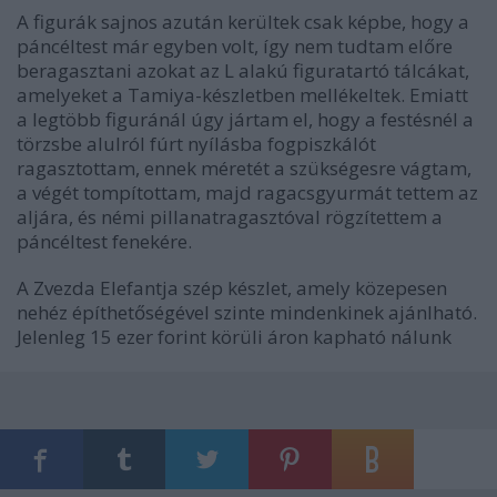
A figurák sajnos azután kerültek csak képbe, hogy a
páncéltest már egyben volt, így nem tudtam előre
beragasztani azokat az L alakú figuratartó tálcákat,
amelyeket a Tamiya-készletben mellékeltek. Emiatt
a legtöbb figuránál úgy jártam el, hogy a festésnél a
törzsbe alulról fúrt nyílásba fogpiszkálót
ragasztottam, ennek méretét a szükségesre vágtam,
a végét tompítottam, majd ragacsgyurmát tettem az
aljára, és némi pillanatragasztóval rögzítettem a
páncéltest fenekére.
A Zvezda Elefantja szép készlet, amely közepesen
nehéz építhetőségével szinte mindenkinek ajánlható.
Jelenleg 15 ezer forint körüli áron kapható nálunk