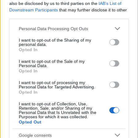
így ezek is könnyen a helyükre illeszthetők.
also be disclosed by us to third parties on the
IAB’s List of
Downstream Participants
that may further disclose it to other
A festést már a futóműnél elkezdtem. A szokásos
third parties.
szürke alapozás után jött a Hobby Color 403-as
Please note that this website/app uses one or more Google
Personal Data Processing Opt Outs
sötét sárgája, amit enyhén moduláltam is. A
services and may gather and store information including but
terepezést 47-es vörösbarnával és 309-es zölddel
not limited to your visit or usage behaviour. You may click to
I want to opt-out of the Sharing of my
végeztem, nagyjából a doboz hátoldalán látható
personal data.
grant or deny consent to Google and its third-party tags to
fotók alapján. A foltok valamivel szélesebbek lettek,
Opted In
use your data for below specified purposes in below Google
mint szerettem volna, de úgy látom, így sem irreális
consent section.
I want to opt-out of the Sale of my
ezek megjelenése. A koptatást a szokásos barnás
Personal Data.
fémszínnel csináltam, egy régi, szétágazó szálú,
Opted In
kemény ecsettel.
Ami elszomorított, hogy az archív
I want to opt-out of processing my
képeket látva alig láttam az Elefántokon külső
Personal Data for Targeted Advertising.
málhát – legfeljebb pótlánctalpat, vödröt, ilyesmit.
Opted In
Végül hátulra egy kettős, műgyanta ponyvatekercset
ragasztottam fel.
I want to opt-out of Collection, Use,
Retention, Sale, and/or Sharing of my
Personal Data that Is Unrelated with the
A koszolást több fázisban végeztem. AK gyártmányú
Purposes for which it was collected.
Opted Out
Europe Earth pigmentet kevertem a MiG Dry Earth,
ill. Moist Ground termékével. Ezt a kombót az
Google consents
alvázra, a görgők mögé, a hasra és a lánctalpra