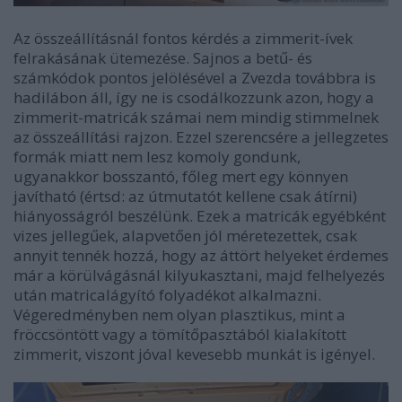
Az összeállításnál fontos kérdés a zimmerit-ívek
felrakásának ütemezése. Sajnos a betű- és
számkódok pontos jelölésével a Zvezda továbbra is
hadilábon áll, így ne is csodálkozzunk azon, hogy a
zimmerit-matricák számai nem mindig stimmelnek
az összeállítási rajzon. Ezzel szerencsére a jellegzetes
formák miatt nem lesz komoly gondunk,
ugyanakkor bosszantó, főleg mert egy könnyen
javítható (értsd: az útmutatót kellene csak átírni)
hiányosságról beszélünk. Ezek a matricák egyébként
vizes jellegűek, alapvetően jól méretezettek, csak
annyit tennék hozzá, hogy az áttört helyeket érdemes
már a körülvágásnál kilyukasztani, majd felhelyezés
után matricalágyító folyadékot alkalmazni.
Végeredményben nem olyan plasztikus, mint a
fröccsöntött vagy a tömítőpasztából kialakított
zimmerit, viszont jóval kevesebb munkát is igényel.