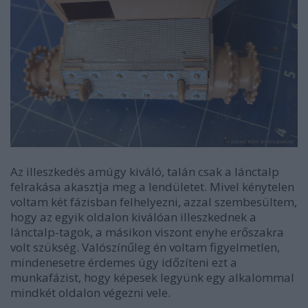
Az illeszkedés amúgy kiváló, talán csak a lánctalp
felrakása akasztja meg a lendületet. Mivel kénytelen
voltam két fázisban felhelyezni, azzal szembesültem,
hogy az egyik oldalon kiválóan illeszkednek a
lánctalp-tagok, a másikon viszont enyhe erőszakra
volt szükség. Valószínűleg én voltam figyelmetlen,
mindenesetre érdemes úgy időzíteni ezt a
munkafázist, hogy képesek legyünk egy alkalommal
mindkét oldalon végezni vele.