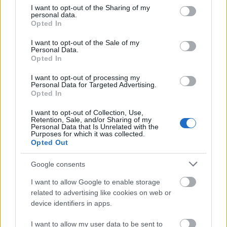
not limited to your visit or usage behaviour. You may click to
I want to opt-out of the Sharing of my
personal data.
grant or deny consent to Google and its third-party tags to
A helyszínek, a hangulatos fényképezés és az
Opted In
use your data for below specified purposes in below Google
atmoszférikus zenei kíséret is hozzátesznek a
consent section.
produkció értékéhez. Viszont a 96 perces játékidő
I want to opt-out of the Sale of my
Personal Data.
véleményem szerint lehetett volna egész kicsivel
Opted In
több is, és ettől nem vált volna unalmassá a történet.
Összességében egy szívmelegengető, akár családi
I want to opt-out of processing my
Personal Data for Targeted Advertising.
filmként is nézhető darabról van szó, amelynek
Opted In
értékét minden bizonnyal emeli – pláne évek múltán
–, hogy ez volt két brit színészlegenda búcsúja.
I want to opt-out of Collection, Use,
Retention, Sale, and/or Sharing of my
Personal Data that Is Unrelated with the
Purposes for which it was collected.
Opted Out
Google consents
I want to allow Google to enable storage
related to advertising like cookies on web or
device identifiers in apps.
I want to allow my user data to be sent to