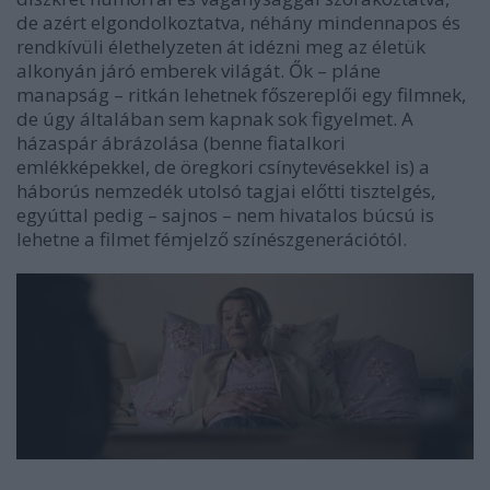
de azért elgondolkoztatva, néhány mindennapos és
rendkívüli élethelyzeten át idézni meg az életük
alkonyán járó emberek világát. Ők – pláne
manapság – ritkán lehetnek főszereplői egy filmnek,
de úgy általában sem kapnak sok figyelmet. A
házaspár ábrázolása (benne fiatalkori
emlékképekkel, de öregkori csínytevésekkel is) a
háborús nemzedék utolsó tagjai előtti tisztelgés,
egyúttal pedig – sajnos – nem hivatalos búcsú is
lehetne a filmet fémjelző színészgenerációtól.