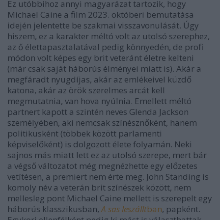
Ez utóbbihoz annyi magyarázat tartozik, hogy
Michael Caine a film 2023. októberi bemutatása
idején jelentette be szakmai visszavonulását. Úgy
hiszem, ez a karakter méltó volt az utolsó szerephez,
az ő élettapasztalatával pedig könnyedén, de profi
módon volt képes egy brit veteránt életre kelteni
(már csak saját háborús élményei miatt is). Akár a
megfáradt nyugdíjas, akár az emlékeivel küzdő
katona, akár az örök szerelmes arcát kell
megmutatnia, van hova nyúlnia. Emellett méltó
partnert kapott a szintén neves Glenda Jackson
személyében, aki nemcsak színésznőként, hanem
politikusként (többek között parlamenti
képviselőként) is dolgozott élete folyamán. Neki
sajnos más miatt lett ez az utolsó szerepe, mert bár
a végső változatot még megnézhette egy előzetes
vetítésen, a premiert nem érte meg. John Standing is
komoly név a veterán brit színészek között, nem
mellesleg pont Michael Caine mellett is szerepelt egy
háborús klasszikusban,
A sas leszállt
ban
, papként.
Egykori ellenfélként pedig ki mást is választhattak