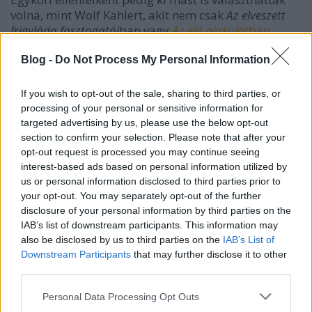
volna, mint Wolf Kahlert, akit nem csak
Az elveszett
frigyláda fosztogatói
ban vagy
Az elit alakulat
ban
láthattunk már német katonatisztként. Az alábbi
jelenetben mindhármójukat láthatjuk.
Blog -
Do Not Process My Personal Information
If you wish to opt-out of the sale, sharing to third parties, or
processing of your personal or sensitive information for
targeted advertising by us, please use the below opt-out
section to confirm your selection. Please note that after your
opt-out request is processed you may continue seeing
interest-based ads based on personal information utilized by
us or personal information disclosed to third parties prior to
your opt-out. You may separately opt-out of the further
disclosure of your personal information by third parties on the
IAB’s list of downstream participants. This information may
also be disclosed by us to third parties on the
IAB’s List of
Downstream Participants
that may further disclose it to other
third parties.
Please note that this website/app uses one or more Google
Personal Data Processing Opt Outs
services and may gather and store information including but