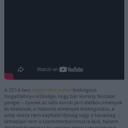
A 2014-ben
megtörtént esetet
feldolgozó
forgatókönyv erőssége, hogy bár komoly húrokat
penget – ilyenek az idős korral járó életkörülmények
és kilátások, a háborús élmények feldolgozása, a
soha vissza nem kapható ifjúság vagy a házasság –,
láthatóan nem a szentimentalizmusra épít, hanem
diszkrét humorral és vagánysággal szórakoztatva,