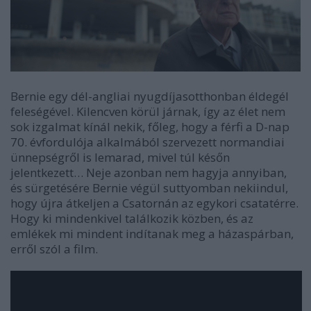
Bernie egy dél-angliai nyugdíjasotthonban éldegél
feleségével. Kilencven körül járnak, így az élet nem
sok izgalmat kínál nekik, főleg, hogy a férfi a D-nap
70. évfordulója alkalmából szervezett normandiai
ünnepségről is lemarad, mivel túl későn
jelentkezett… Neje azonban nem hagyja annyiban,
és sürgetésére Bernie végül suttyomban nekiindul,
hogy újra átkeljen a Csatornán az egykori csatatérre.
Hogy ki mindenkivel találkozik közben, és az
emlékek mi mindent indítanak meg a házaspárban,
erről szól a film.