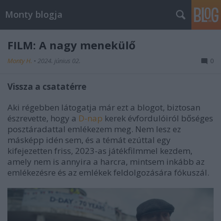
Monty blogja
FILM: A nagy menekülő
Monty H.
•
2024. június 02.
0
Vissza a csatatérre
Aki régebben látogatja már ezt a blogot, biztosan
észrevette, hogy a
D-nap
kerek évfordulóiról bőséges
posztáradattal emlékezem meg. Nem lesz ez
másképp idén sem, és a témát ezúttal egy
kifejezetten friss, 2023-as játékfilmmel kezdem,
amely nem is annyira a harcra, mintsem inkább az
emlékezésre és az emlékek feldolgozására fókuszál.