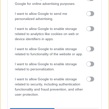
Google for online advertising purposes.
Érdekesség, hogy a történet egy másik játékfilmet is
fialt 2023-ban The Last Rifleman címmel, a
I want to allow Google to send me
főszerepben Pierce Brosnannel. Ott a D-nap 75.
personalized advertising.
évfordulója alkalmából lép meg egy ír nyugdíjas –
a brit hadsereg egyik ír ezredének veteránja –, hogy
I want to allow Google to enable storage
visszautazzon Normandiába. Nem meglepő
related to analytics like cookies on web or
módon sok a közös pont és a hasonló fordulat.
device identifiers in apps.
Egy fokkal talán kevésbé érződik a filmen az
I want to allow Google to enable storage
elkötelezettség, mint a fent bemutatott
related to functionality of the website or app.
produkción, de meg kell hagyni, Brosnan is
magáénak érezte a megfáradt, de egy utolsó
I want to allow Google to enable storage
zarándoklatra kész harcos szerepét.
related to personalization.
I want to allow Google to enable storage
related to security, including authentication
functionality and fraud prevention, and other
user protection.