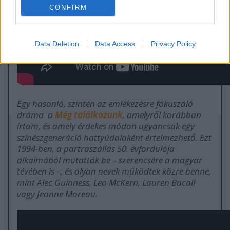
CONFIRM
Data Deletion
Data Access
Privacy Policy
Egy hasonló, szintén az emlékezésre fókuszáló
dráma a
Még találkozunk
, amelyről korábban
írtam, és amely érdekes módon ugyancsak egy
színészgeneráció hattyúdalaként értelmezhető. Ezt
1994-ben, a partraszállás 50. évfordulója
alkalmából mutatták be – szerencsére a magyar
tévében is –, és olyan nevek működtek közre benne,
mint Alec Guinness, Leo McKern, Lauren Bacall
vagy Jeanne Moreau.