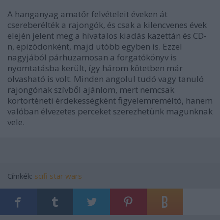
A hanganyag amatőr felvételeit éveken át
csereberélték a rajongók, és csak a kilencvenes évek
elején jelent meg a hivatalos kiadás kazettán és CD-
n, epizódonként, majd utóbb egyben is. Ezzel
nagyjából párhuzamosan a forgatókönyv is
nyomtatásba került, így három kötetben már
olvasható is volt. Minden angolul tudó vagy tanuló
rajongónak szívből ajánlom, mert nemcsak
kortörténeti érdekességként figyelemreméltó, hanem
valóban élvezetes perceket szerezhetünk magunknak
vele.
Címkék:
scifi
star wars