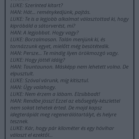
LUKE: Szerinted kitart?
HAN: Hát... reménykedjünk, pajtás.
LUKE: Te is a legjobb alkalmat választottad ki, hogy
kipróbáld a sátorverést, mi?
HAN: A legjobbat. Hogy vagy?
LUKE: Borzalmasan. Talán menjünk ki, és
tornázzunk egyet, mielőtt még besötétedik.
HAN: Persze... Te mindig ilyen örökmozgó vagy.
LUKE: Hogy jöttél idáig?
HAN: Tauntaunon. Másképp nem lehetett volna. De
elpusztult.
LUKE: Szóval várunk, míg kitisztul.
HAN: Úgy valahogy.
LUKE: Nem érzem a lábam. Elzsibbadt!
HAN: Rendbe jössz! Ezzel az elsősegély-készlettel
nem sokat tehetek érted. De majd kapsz
idegterápiát meg regenerálótartályt, és helyre
tesznek.
LUKE: Kár, hogy pár kilométer és egy hóvihar
választ el ezektől...