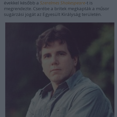
évekkel később a
Szerelmes Shakespeare
-t is
megrendezte. Cserébe a britek megkapták a műsor
sugárzási jogát az Egyesült Királyság területén.