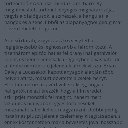
történetből? A válasz: mindaz, ami bármely
megfilmesített történet lényeges meghatározója,
vagyis a dialógusok, a színészek, a hangulat, a
hangok és a zene. Ebből az alapanyagból pedig már
bőven lehetett dolgozni.
Az első darab, vagyis az
Új remény
lett a
legigényesebb és leghosszabb a három közül. A
tizenhárom epizód hat és fél órányi hallgatnivalót
jelent, és benne nemcsak a regényben olvasható, de
a filmbe nem kerülő jelenetek térnek vissza. Brian
Daley a Lucaséktól kapott anyagok alapján több
helyen átírta, másutt bővítette a cselekményt.
Előbbire nemcsak azért volt szükség, hogy a
hallgatók ne azt érezzék, hogy a film eredeti
szkriptjét mondták fel megint, hanem mert
vizualitás hiányában egyes történéseket,
mozzanatokat el kellett magyarázni. Utóbbi pedig
hatalmas pluszt jelent a cselemény kitágításában, s
ennek köszönhetően már a bevezetés jóval hosszabb