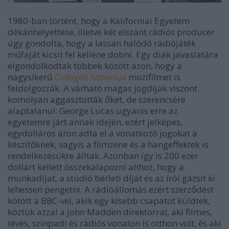
1980-ban történt, hogy a Kaliforniai Egyetem
dékánhelyettese, illetve két elszánt rádiós producer
úgy gondolta, hogy a lassan halódó rádiójáték
műfaját kicsit fel kellene dobni. Egy diák javaslatára
elgondolkodtak többek között azon, hogy a
nagysikerű
Csillagok háborúja
mozifilmet is
feldolgozzák. A várható magas jogdíjak viszont
komolyan aggasztották őket, de szerencsére
alaptalanul: George Lucas ugyanis erre az
egyetemre járt annak idején, ezért jelképes,
egydolláros áron adta el a vonatkozó jogokat a
készítőknek, vagyis a filmzene és a hangeffektek is
rendelkezésükre álltak. Azonban így is 200 ezer
dollárt kellett összekalapozni ahhoz, hogy a
munkadíjat, a stúdió bérleti díját és az írói gázsit ki
lehessen pengetni. A rádióállomás ezért szerződést
kötött a BBC-vel, akik egy kisebb csapatot küldtek,
köztük azzal a John Madden direktorral, aki filmes,
tévés, színpadi és rádiós vonalon is otthon volt, és aki