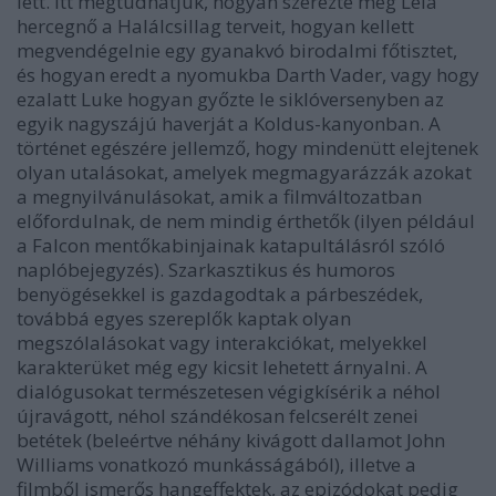
lett. Itt megtudhatjuk, hogyan szerezte meg Leia
hercegnő a Halálcsillag terveit, hogyan kellett
megvendégelnie egy gyanakvó birodalmi főtisztet,
és hogyan eredt a nyomukba Darth Vader, vagy hogy
ezalatt Luke hogyan győzte le siklóversenyben az
egyik nagyszájú haverját a Koldus-kanyonban. A
történet egészére jellemző, hogy mindenütt elejtenek
olyan utalásokat, amelyek megmagyarázzák azokat
a megnyilvánulásokat, amik a filmváltozatban
előfordulnak, de nem mindig érthetők (ilyen például
a Falcon mentőkabinjainak katapultálásról szóló
naplóbejegyzés). Szarkasztikus és humoros
benyögésekkel is gazdagodtak a párbeszédek,
továbbá egyes szereplők kaptak olyan
megszólalásokat vagy interakciókat, melyekkel
karakterüket még egy kicsit lehetett árnyalni. A
dialógusokat természetesen végigkísérik a néhol
újravágott, néhol szándékosan felcserélt zenei
betétek (beleértve néhány kivágott dallamot John
Williams vonatkozó munkásságából), illetve a
filmből ismerős hangeffektek, az epizódokat pedig