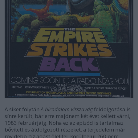
A siker folytán
A birodalom visszavág
feldolgozása is
sínre került, bár erre majdnem két évet kellett várni,
1983 februárjáig. Noha ez az epizód is tartalmaz
bővített és átdolgozott részeket, a terjedelem már
rövidebb, tíz adást ölel fel, körülbelül 260 perc