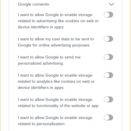
TARKIN: Látja, Vader? Az a "másvalaki", akit
Google consents
megfenyegetünk, a hercegnő szülőbolygójának
I want to allow Google to enable storage
teljes lakossága lesz.
related to advertising like cookies on web or
VADER: Az Alderaan a belső rendszerek egyik
device identifiers in apps.
élenjáró bolygója. Erről egyeztetni kellene az
Uralkodóval!
I want to allow my user data to be sent to
TARKIN: (ingerülten) Eszébe ne jusson
Google for online advertising purposes.
ellentmondani nekem! Most nem Tagge vagy Motti
ül maga előtt! Az Uralkodó szabad kezet adott
I want to allow Google to send me
nekem ebben az ügyben, így a döntés az enyém!
personalized advertising.
(szelídebben) A hiányzó információ pedig annál
hamarabb az ön kezében lesz.
I want to allow Google to enable storage
VADER: Igaz.
related to analytics like cookies on web or
device identifiers in apps.
TARKIN: Örülök, hogy egyetért. A birodalom
hatalmas kiterjedésű. De még egy ilyen nagy erejű
I want to allow Google to enable storage
fegyver, mint a Halálcsillag, sem képes mindenütt
related to functionality of the website or app.
egyszerre ott lenni. Jelentősége nagyrészt elrettentő
erejében rejlik. Bizonyítanunk kell a galaxis
I want to allow Google to enable storage
számára, hogy a legenyhébb provokációra készek
related to personalization.
vagyunk használni is.