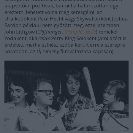
alapvetően pozitívak, bár néha határozottan úgy
éreztem, lehetett volna még keresgélni: az
Uralkodóként Paul Hecht vagy Skywalkerként Joshua
Fardon például nem győzött meg, ezzel szemben
John Lithgow (
Cliffhanger,
Memphis Belle
) remekel
Yodaként, akárcsak Perry King Solóként (ami azért is
érdekes, mert a színész szóba került erre a szerepre
korábban, az
Új remény
filmváltozata kapcsán).