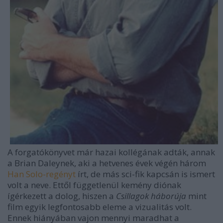
A forgatókönyvet már hazai kollégának adták, annak
a Brian Daleynek, aki a hetvenes évek végén három
Han Solo-regényt
írt, de más sci-fik kapcsán is ismert
volt a neve. Ettől függetlenül kemény diónak
ígérkezett a dolog, hiszen a
Csillagok háborúja
mint
film egyik legfontosabb eleme a vizualitás volt.
Ennek hiányában vajon mennyi maradhat a