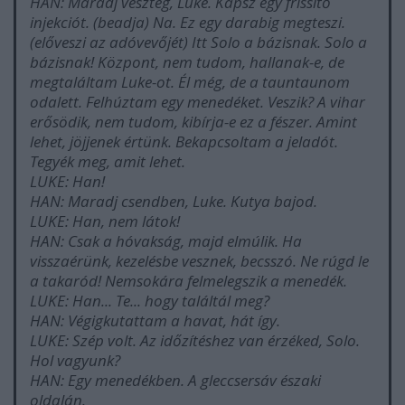
HAN: Maradj veszteg, Luke. Kapsz egy frissítő
injekciót. (beadja) Na. Ez egy darabig megteszi.
(előveszi az adóvevőjét) Itt Solo a bázisnak. Solo a
bázisnak! Központ, nem tudom, hallanak-e, de
megtaláltam Luke-ot. Él még, de a tauntaunom
odalett. Felhúztam egy menedéket. Veszik? A vihar
erősödik, nem tudom, kibírja-e ez a fészer. Amint
lehet, jöjjenek értünk. Bekapcsoltam a jeladót.
Tegyék meg, amit lehet.
LUKE: Han!
HAN: Maradj csendben, Luke. Kutya bajod.
LUKE: Han, nem látok!
HAN: Csak a hóvakság, majd elmúlik. Ha
visszaérünk, kezelésbe vesznek, becsszó. Ne rúgd le
a takaród! Nemsokára felmelegszik a menedék.
LUKE: Han... Te... hogy találtál meg?
HAN: Végigkutattam a havat, hát így.
LUKE: Szép volt. Az időzítéshez van érzéked, Solo.
Hol vagyunk?
HAN: Egy menedékben. A gleccsersáv északi
oldalán.