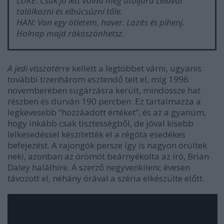
LUKE: Csak jó lett volna még utoljára Leiával
találkozni és elbúcsúzni tőle.
HAN: Van egy ötletem, haver. Lazíts és pihenj.
Holnap majd ráköszönhetsz.
A jedi visszatér
re kellett a legtöbbet várni, ugyanis
további tizenhárom esztendő telt el, míg 1996
novemberében sugárzásra került, mindössze hat
részben és durván 190 percben. Ez tartalmazza a
legkevesebb “hozzáadott értéket”, és az a gyanúm,
hogy inkább csak tisztességből, de jóval kisebb
lelkesedéssel készítették el a régóta esedékes
befejezést. A rajongók persze így is nagyon örültek
neki, azonban az örömöt beárnyékolta az író, Brian
Daley halálhíre. A szerző negyvenkilenc évesen
távozott el, néhány órával a széria elkészülte előtt.