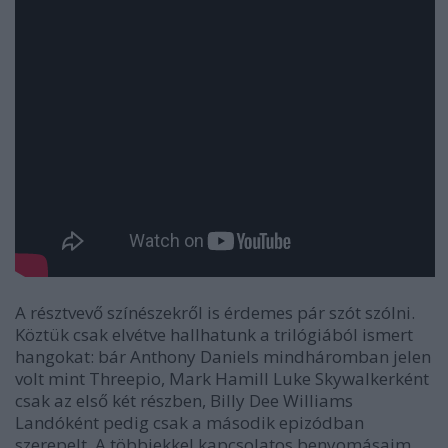
A résztvevő színészekről is érdemes pár szót szólni.
Köztük csak elvétve hallhatunk a trilógiából ismert
hangokat: bár Anthony Daniels mindháromban jelen
volt mint Threepio, Mark Hamill Luke Skywalkerként
csak az első két részben, Billy Dee Williams
Landóként pedig csak a második epizódban
szerepelt. A többiekkel kapcsolatos benyomásaim