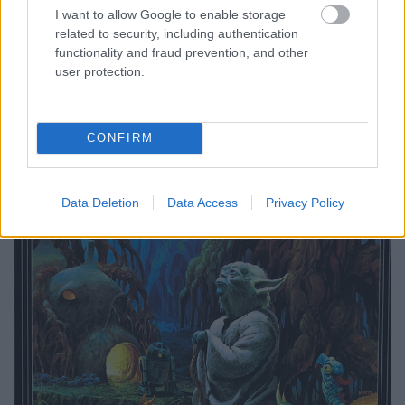
VADER: Ha terve a mi célunkat szolgálja, igazolni
I want to allow Google to enable storage
fogja önmagát.
related to security, including authentication
TARKIN: A birodalom stabilitása a tét. Egyetlen
functionality and fraud prevention, and other
bolygó csekély ár mindezért.
user protection.
CONFIRM
Data Deletion
Data Access
Privacy Policy