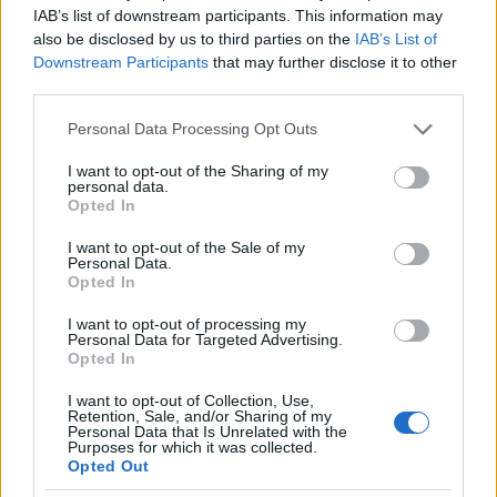
harcállomástól. És tőlem is.
IAB’s list of downstream participants. This information may
VADER: A hercegnőtől kinyerhető információk
also be disclosed by us to third parties on the
IAB’s List of
nélkül a legkomolyabb erőfeszítései is hiábavalók
Downstream Participants
that may further disclose it to other
lesznek. De biztosra veheti, hogy megszerzem őket.
third parties.
TARKIN: Mindig is szükségtelenül kifinomultnak
tartottam a módszereit, Vader.
Please note that this website/app uses one or more Google
Personal Data Processing Opt Outs
VADER: De hatékonyak. Ugyanakkor nyitott vagyok
services and may gather and store information including but
a javaslatokra.
not limited to your visit or usage behaviour. You may click to
I want to opt-out of the Sharing of my
personal data.
grant or deny consent to Google and its third-party tags to
TARKIN: Bölcs dolog. A hercegnőéhez hasonlatos
Opted In
use your data for below specified purposes in below Google
makacsságot fel lehet oldani, ha másvalakit is
consent section.
bevonunk a játszmába.
I want to opt-out of the Sale of my
Personal Data.
VADER: Mire gondol?
Opted In
TARKIN: Úgy vélem, itt az idő, hogy demonstráljuk
a Halálcsillag teljes erejét. Arra gondolok, hogy
I want to opt-out of processing my
Personal Data for Targeted Advertising.
olyan módon tehetnénk meg ezt, ami kétszeresen is
Opted In
hasznunkra válik. Motti admirális?
MOTTI: Uram!
I want to opt-out of Collection, Use,
TARKIN: Továbbítsa a parancsot: irány az
Retention, Sale, and/or Sharing of my
Personal Data that Is Unrelated with the
Alderaan-rendszer.
Purposes for which it was collected.
MOTTI: Örömmel, Tarkin kormányzó. Vader
Opted Out
nagyúr. (távozik)