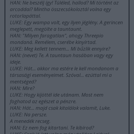
HAN: Ne beszélj így! Túléled, hallod? Mi történt az
arcoddal? Mintha összecsókoloztál volna egy
rotorlapáttal.
LUKE: Egy wampa volt, egy ilyen jéglény. A gerincen
meglepett, megölte a tauntaunt.
HAN: "Milyen faragatlan", ahogy Threepio
mondaná. Remélem, cserébe kinyírtad.
LUKE: Meg kellett tennem... Mi bűzlik ennyire?
HAN: (nevet) Te. A tauntaun hasában vagy egy
ideje.
LUKE: Hát... akkor ma estére le kell mondanom a
társasági eseményeimet. Szóval... ezúttal mi a
mentséged?
HAN: Mire?
LUKE: Hogy kijöttél ide utánam. Most nem
foghatod az egészet a pénzre.
HAN: Hát... majd csak kitalálok valamit, Luke.
LUKE: Na persze.
A menedék recseg.
HAN: Ez nem fog kitartani. Te kibírod?