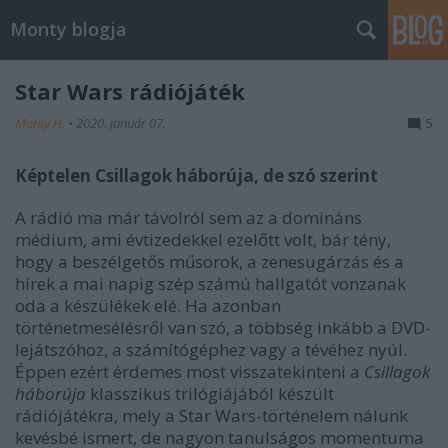
Monty blogja
Star Wars rádiójáték
Monty H.
•
2020. január 07.
5
Képtelen Csillagok háborúja, de szó szerint
A rádió ma már távolról sem az a domináns
médium, ami évtizedekkel ezelőtt volt, bár tény,
hogy a beszélgetős műsorok, a zenesugárzás és a
hírek a mai napig szép számú hallgatót vonzanak
oda a készülékek elé. Ha azonban
történetmesélésről van szó, a többség inkább a DVD-
lejátszóhoz, a számítógéphez vagy a tévéhez nyúl.
Éppen ezért érdemes most visszatekinteni a
Csillagok
háborúja
klasszikus trilógiájából készült
rádiójátékra, mely a Star Wars-történelem nálunk
kevésbé ismert, de nagyon tanulságos momentuma