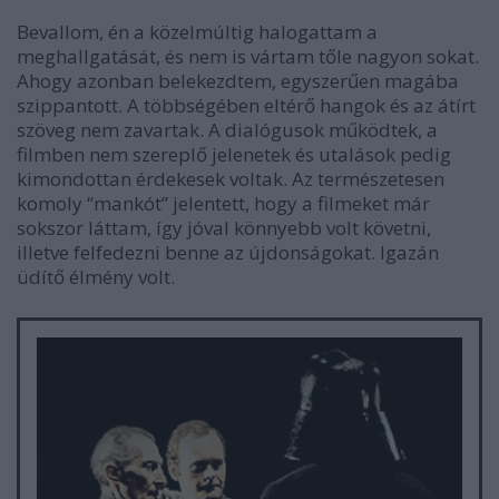
Bevallom, én a közelmúltig halogattam a
meghallgatását, és nem is vártam tőle nagyon sokat.
Ahogy azonban belekezdtem, egyszerűen magába
szippantott. A többségében eltérő hangok és az átírt
szöveg nem zavartak. A dialógusok működtek, a
filmben nem szereplő jelenetek és utalások pedig
kimondottan érdekesek voltak. Az természetesen
komoly “mankót” jelentett, hogy a filmeket már
sokszor láttam, így jóval könnyebb volt követni,
illetve felfedezni benne az újdonságokat. Igazán
üdítő élmény volt.