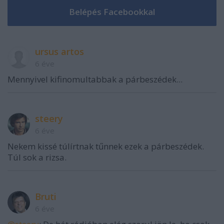
ursus artos
6 éve
Mennyivel kifinomultabbak a párbeszédek...
steery
6 éve
Nekem kissé túlírtnak tűnnek ezek a párbeszédek.
Túl sok a rizsa.
Bruti
6 éve