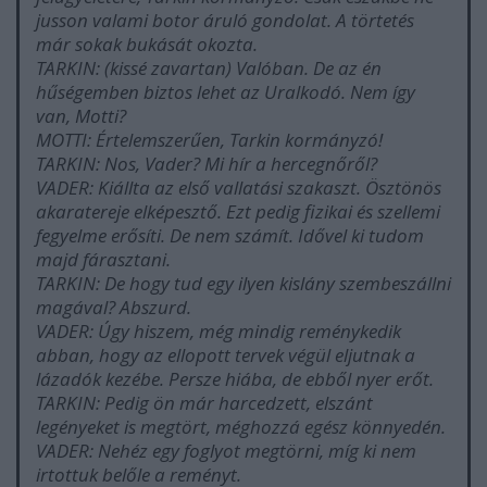
jusson valami botor áruló gondolat. A törtetés
már sokak bukását okozta.
TARKIN: (kissé zavartan) Valóban. De az én
hűségemben biztos lehet az Uralkodó. Nem így
van, Motti?
MOTTI: Értelemszerűen, Tarkin kormányzó!
TARKIN: Nos, Vader? Mi hír a hercegnőről?
VADER: Kiállta az első vallatási szakaszt. Ösztönös
akaratereje elképesztő. Ezt pedig fizikai és szellemi
fegyelme erősíti. De nem számít. Idővel ki tudom
majd fárasztani.
TARKIN: De hogy tud egy ilyen kislány szembeszállni
magával? Abszurd.
VADER: Úgy hiszem, még mindig reménykedik
abban, hogy az ellopott tervek végül eljutnak a
lázadók kezébe. Persze hiába, de ebből nyer erőt.
TARKIN: Pedig ön már harcedzett, elszánt
legényeket is megtört, méghozzá egész könnyedén.
VADER: Nehéz egy foglyot megtörni, míg ki nem
irtottuk belőle a reményt.