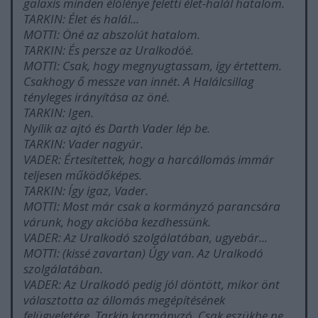
galaxis minden élőlénye feletti élet-halál hatalom.
TARKIN: Élet és halál...
MOTTI: Öné az abszolút hatalom.
TARKIN: És persze az Uralkodóé.
MOTTI: Csak, hogy megnyugtassam, így értettem.
Csakhogy ő messze van innét. A Halálcsillag
tényleges irányítása az öné.
TARKIN: Igen.
Nyílik az ajtó és Darth Vader lép be.
TARKIN: Vader nagyúr.
VADER: Értesítettek, hogy a harcállomás immár
teljesen működőképes.
TARKIN: Így igaz, Vader.
MOTTI: Most már csak a kormányzó parancsára
várunk, hogy akcióba kezdhessünk.
VADER: Az Uralkodó szolgálatában, ugyebár...
MOTTI: (kissé zavartan) Úgy van. Az Uralkodó
szolgálatában.
VADER: Az Uralkodó pedig jól döntött, mikor önt
választotta az állomás megépítésének
felügyeletére, Tarkin kormányzó. Csak eszükbe ne