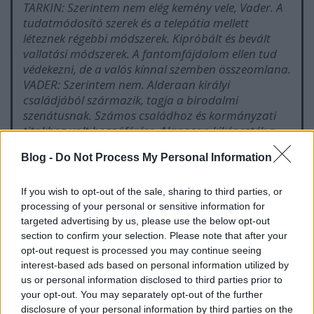
TARKIN: Szerintem nem elég kemény vele, Vader. A
tudatmódosító szerek és a telepátia mellett
léteznek régebbi módszerek. Kipróbált és bevált
vallatási módszerek. A fantomfájdalom ellen tud
védekezni, de a valós kínnal szemben összeomlana.
VADER: Szerintem nem. Alderaan királyi
családjából származik, tagja a birodalmi
szenátusnak. Számos családhoz és kormányzati
titokhoz volt hozzáférése. Alaposan kiképezték a
hagyományos vallatással szemben. Olyan
Blog -
Do Not Process My Personal Information
brutálisan kellene kínoznom, hogy valószínűleg
belehalna.
TARKIN: És akkor? Valamikor amúgy is meg kell tőle
If you wish to opt-out of the sale, sharing to third parties, or
szabadulnunk.
processing of your personal or sensitive information for
targeted advertising by us, please use the below opt-out
VADER: Csak ő vezethet el a lázadókhoz. Még nem
section to confirm your selection. Please note that after your
kockáztathatom meg a halálát.
opt-out request is processed you may continue seeing
TARKIN: Márpedig nincs sok ideje, Vader. Most,
interest-based ads based on personal information utilized by
hogy a Halálcsillag elkészült, a lehető
us or personal information disclosed to third parties prior to
leggyorsabban határozott csapást kell mérnem a
your opt-out. You may separately opt-out of the further
lázadókra. Az Uralkodó nagy dolgokat vár ettől a
disclosure of your personal information by third parties on the