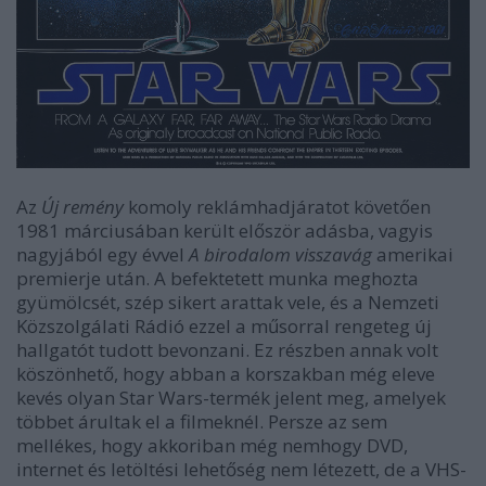
Az
Új remény
komoly reklámhadjáratot követően
1981 márciusában került először adásba, vagyis
nagyjából egy évvel
A birodalom visszavág
amerikai
premierje után. A befektetett munka meghozta
gyümölcsét, szép sikert arattak vele, és a Nemzeti
Közszolgálati Rádió ezzel a műsorral rengeteg új
hallgatót tudott bevonzani. Ez részben annak volt
köszönhető, hogy abban a korszakban még eleve
kevés olyan Star Wars-termék jelent meg, amelyek
többet árultak el a filmeknél. Persze az sem
mellékes, hogy akkoriban még nemhogy DVD,
internet és letöltési lehetőség nem létezett, de a VHS-