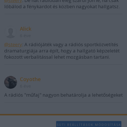
@steery
: De hát rádióban elég szarul jön le, ha csak
lóbálod a fénykardot és közben nagyokat hallgatsz.
Alick
6 éve
@steery
: A rádiójáték vagy a rádiós sportközvetítés
dramaturgiája arra épít, hogy a hallgató képzeletét
fokozott verbalitással lehet mozgásban tartani.
Coyothe
6 éve
A rádiós "műfaj" nagyon behatárolja a lehetőségeket
SÜTI BEÁLLÍTÁSOK MÓDOSÍTÁSA