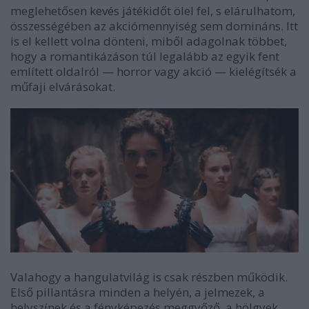
meglehetősen kevés játékidőt ölel fel, s elárulhatom,
összességében az akciómennyiség sem domináns. Itt
is el kellett volna dönteni, miből adagolnak többet,
hogy a romantikázáson túl legalább az egyik fent
említett oldalról
—
horror vagy akció
—
kielégítsék a
műfaji elvárásokat.
Valahogy a hangulatvilág is csak részben működik.
Első pillantásra minden a helyén, a jelmezek, a
helyszínek és a fényképezés meggyőző, a hölgyek