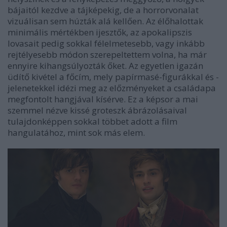
bájaitól kezdve a tájképekig, de a horrorvonalat
vizuálisan sem húzták alá kellően. Az élőhalottak
minimális mértékben ijesztők, az apokalipszis
lovasait pedig sokkal félelmetesebb, vagy inkább
rejtélyesebb módon szerepeltettem volna, ha már
ennyire kihangsúlyozták őket. Az egyetlen igazán
üdítő kivétel a főcím, mely papírmasé-figurákkal és -
jelenetekkel idézi meg az előzményeket a családapa
megfontolt hangjával kísérve. Ez a képsor a mai
szemmel nézve kissé groteszk ábrázolásaival
tulajdonképpen sokkal többet adott a film
hangulatához, mint sok más elem.