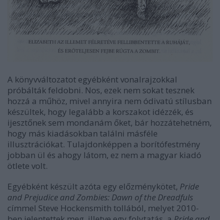
A könyvváltozatot egyébként vonalrajzokkal
próbálták feldobni. Nos, ezek nem sokat tesznek
hozzá a műhöz, mivel annyira nem ódivatú stílusban
készültek, hogy legalább a korszakot idézzék, és
ijesztőnek sem mondanám őket, bár hozzátehetném,
hogy más kiadásokban találni másféle
illusztrációkat. Tulajdonképpen a borítófestmény
jobban ül és ahogy látom, ez nem a magyar kiadó
ötlete volt.
Egyébként készült azóta egy előzménykötet,
Pride
and Prejudice and Zombies: Dawn of the Dreadfuls
címmel Steve Hockensmith tollából, melyet 2010-
ben jelentettek meg, illetve egy folytatás, a
Pride and