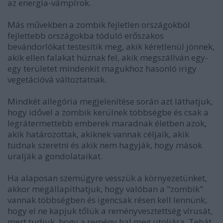
az energia-vámpírok.
Más művekben a zombik fejletlen országokból
fejlettebb országokba tóduló erőszakos
bevándorlókat testesítik meg, akik kéretlenül jönnek,
akik ellen falakat húznak fel, akik megszállván egy-
egy területet mindenkit magukhoz hasonló irigy
vegetációvá változtatnak.
Mindkét allegória megjelenítése során azt láthatjuk,
hogy idővel a zombik kerülnek többségbe és csak a
legrátermettebb emberek maradnak életben azok,
akik határozottak, akiknek vannak céljaik, akik
tudnak szeretni és akik nem hagyják, hogy mások
uralják a gondolataikat.
Ha alaposan szemügyre vesszük a környezetünket,
akkor megállapíthatjuk, hogy valóban a "zombik"
vannak többségben és igencsak résen kell lennünk,
hogy el ne kapjuk tőlük a reményvesztettség vírusát,
mert tudjuk, hogy a remény hal meg utoljára. Tehát