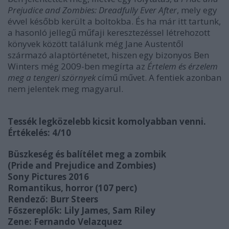
Prejudice and Zombies: Dreadfully Ever After
, mely egy
évvel később került a boltokba. És ha már itt tartunk,
a hasonló jellegű műfaji keresztezéssel létrehozott
könyvek között találunk még Jane Austentől
származó alaptörténetet, hiszen egy bizonyos Ben
Winters még 2009-ben megírta az
Értelem és érzelem
meg a tengeri szörnyek
című művet. A fentiek azonban
nem jelentek meg magyarul.
Tessék legközelebb kicsit komolyabban venni.
Értékelés: 4/10
Büszkeség és balítélet meg a zombik
(Pride and Prejudice and Zombies)
Sony Pictures 2016
Romantikus, horror (107 perc)
Rendező: Burr Steers
Főszereplők: Lily James, Sam Riley
Zene: Fernando Velazquez