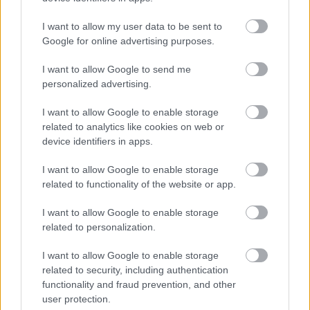
A könyv nyelvezetében abszolút hajaz az eredeti
műre és a
—
szerintem
—
langyos austeni romantika
I want to allow my user data to be sent to
természetesen jelen van most is. A szerző
Google for online advertising purposes.
összességében meg tudta ragadni a klasszikus
hangulatot, ám egyéb téren csalódást okozott. A
I want to allow Google to send me
cselekmény valamivel nyugisabb, mint a filmben (a
personalized advertising.
filmváltozat utolsó negyede lényegesen
mozgalmasabb), ami megint csak a hiányérzetet
I want to allow Google to enable storage
related to analytics like cookies on web or
növeli, mert ezáltal itt sem kapja meg az igazi súlyt
device identifiers in apps.
se az akció-, se a zombivonal. Izgalomra vagy
rettegésre ezért hiába is számítunk ezeken az
I want to allow Google to enable storage
oldalakon. Még csak paródiának se nevezném...
related to functionality of the website or app.
I want to allow Google to enable storage
related to personalization.
I want to allow Google to enable storage
related to security, including authentication
functionality and fraud prevention, and other
user protection.