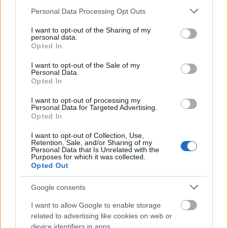
hiszem, hogy hatalmasat fognak vele szakítani. Hogy
Please note that this website/app uses one or more Google
a magyar mozikba eljut-e, erősen kétséges ezek
Personal Data Processing Opt Outs
services and may gather and store information including but
után, de a DVD-megjelenés sem borítékolható...
not limited to your visit or usage behaviour. You may click to
I want to opt-out of the Sharing of my
Tulajdonképpen sajnálom, mert ki lehetett volna
personal data.
grant or deny consent to Google and its third-party tags to
hozni belőle valamit. Ugyanakkor utánanéztem és
Opted In
use your data for below specified purposes in below Google
kisült, hogy az eredeti regényt magyarul is kiadták
consent section.
I want to opt-out of the Sale of my
2009-ben. Engedtem a kíváncsiságnak és csekély
Personal Data.
áron meg is rendeltem.
Opted In
Most már elárulhatjuk, hogy ennek szerzője az a
I want to opt-out of processing my
Personal Data for Targeted Advertising.
Seth Grahame-Smith, aki az
Abraham Lincoln, a
Opted In
vámpírvadász
című mozifilm forgatókönyvét is
jegyzi, de emellett producerkedik is. Szerkesztője
I want to opt-out of Collection, Use,
Retention, Sale, and/or Sharing of my
dobta meg azzal az ötlettel, hogy zombifikáljon egy
Personal Data that Is Unrelated with the
klasszikus regényt. És bár a kiadó nem fűzött vérmes
Purposes for which it was collected.
Opted Out
reményeket a kötethez, az viharos gyorsasággal
fogyott és a New York Times sikerkönyv-listájának
Google consents
harmadik helyére ugrott fel. Több mint egymillió
példányt adtak el belőle és húsz nyelvre
I want to allow Google to enable storage
lefordították. Ami engem illet, nem értem, miért…
related to advertising like cookies on web or
device identifiers in apps.