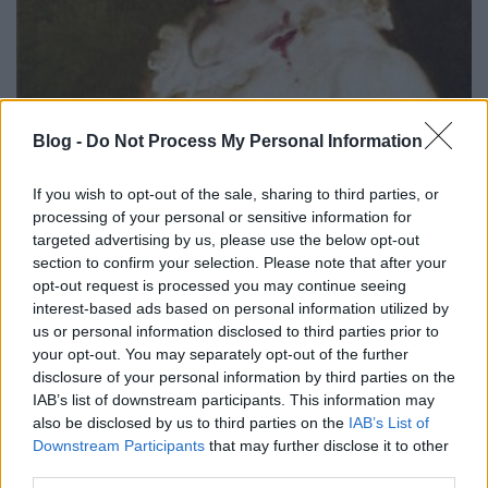
Blog -
Do Not Process My Personal Information
If you wish to opt-out of the sale, sharing to third parties, or
processing of your personal or sensitive information for
targeted advertising by us, please use the below opt-out
section to confirm your selection. Please note that after your
opt-out request is processed you may continue seeing
interest-based ads based on personal information utilized by
us or personal information disclosed to third parties prior to
your opt-out. You may separately opt-out of the further
disclosure of your personal information by third parties on the
IAB’s list of downstream participants. This information may
also be disclosed by us to third parties on the
IAB’s List of
A film az Egyesült Államokban egyelőre
Downstream Participants
that may further disclose it to other
veszteségesnek számít és a fentiek ismeretében, nem
third parties.