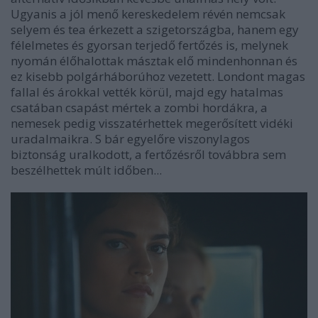
Ugyanis a jól menő kereskedelem révén nemcsak
selyem és tea érkezett a szigetországba, hanem egy
félelmetes és gyorsan terjedő fertőzés is, melynek
nyomán élőhalottak másztak elő mindenhonnan és
ez kisebb polgárháborúhoz vezetett. Londont magas
fallal és árokkal vették körül, majd egy hatalmas
csatában csapást mértek a zombi hordákra, a
nemesek pedig visszatérhettek megerősített vidéki
uradalmaikra. S bár egyelőre viszonylagos
biztonság uralkodott, a fertőzésről továbbra sem
beszélhettek múlt időben...