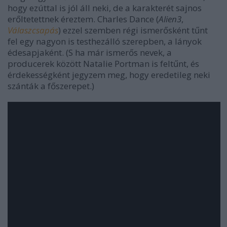
hogy ezúttal is jól áll neki, de a karakterét sajnos
erőltetettnek éreztem. Charles Dance (
Alien3
,
Válaszcsapás
) ezzel szemben régi ismerősként tűnt
fel egy nagyon is testhezálló szerepben, a lányok
édesapjaként. (S ha már ismerős nevek, a
producerek között Natalie Portman is feltűnt, és
érdekességként jegyzem meg, hogy eredetileg neki
szánták a főszerepet.)