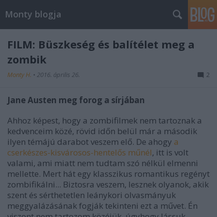
Monty blogja
FILM: Büszkeség és balítélet meg a
zombik
Monty H.
•
2016. április 26.
2
Jane Austen meg forog a sírjában
Ahhoz képest, hogy a zombifilmek nem tartoznak a
kedvenceim közé, rövid időn belül már a második
ilyen témájú darabot veszem elő. De ahogy
a
cserkészes-kisvárosos-hentelős műnél
, itt is volt
valami, ami miatt nem tudtam szó nélkül elmenni
mellette. Mert hát egy klasszikus romantikus regényt
zombifikálni... Biztosra veszem, lesznek olyanok, akik
szent és sérthetetlen leánykori olvasmányuk
meggyalázásának fogják tekinteni ezt a művet. Én
viszont nem tartozom közéjük, úgyhogy lássuk,