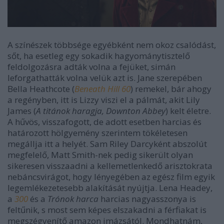
A színészek többsége egyébként nem okoz csalódást,
sőt, ha esetleg egy sokadik hagyománytisztelő
feldolgozásra adták volna a fejüket, simán
leforgathatták volna velük azt is. Jane szerepében
Bella Heathcote (
Beneath Hill 60
) remekel, bár ahogy
a regényben, itt is Lizzy viszi el a pálmát, akit Lily
James (
A titánok haragja, Downton Abbey
) kelt életre.
A hűvös, visszafogott, de adott esetben harcias és
határozott hölgyemény szerintem tökéletesen
megállja itt a helyét. Sam Riley Darcyként abszolút
megfelelő, Matt Smith-nek pedig sikerült olyan
sikeresen visszaadni a kellemetlenkedő arisztokrata
nebáncsvirágot, hogy lényegében az egész film egyik
legemlékezetesebb alakítását nyújtja. Lena Headey,
a
300
és a
Trónok harca
harcias nagyasszonya is
feltűnik, s most sem képes elszakadni a férfiakat is
megszégyenítő amazon imázsától. Mondhatnám,