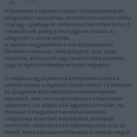
10 éve
A filmekben a legtöbb esetben szimbólumokat és
allegóriákat használnak, amiknek felismerése nélkül
csak egy ügyefogyott romantikus/akció/horror/sci-fi
mesét látunk, pedig a mozijegyünk árában az
allegóriák is benne vannak.
A zombik megjelenítése a mai könyvekben és
filmekben nem más, mint allegória, azaz olyan
metafora, amit az író vagy rendező több jeleneten
vagy az egész történeten keresztül végigvisz.
A metafora egyik jellemző értelmezése szerint a
zombik azokat a vegetáló, életcél nélküli TV műsorok
és újsághírek által lebutított embertömegeket
képviselik, akik nem is akarnak ezen állapotukon
változtatni, sőt abban lelik egyetlen örömüket, ha
másokat is magukhoz hasonlóvá tehetnek,
megfosztva ezzel őket életcéljuktól, álmaiktól,
örömüktől, változásra való képességüktől, azaz az
élettől. Némi képzavarral élve ezek a zombik maguk