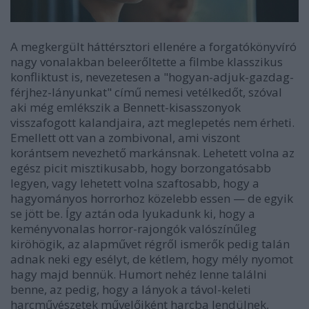
A megkergült háttérsztori ellenére a forgatókönyvíró
nagy vonalakban beleerőltette a filmbe klasszikus
konfliktust is, nevezetesen a "hogyan-adjuk-gazdag-
férjhez-lányunkat" című nemesi vetélkedőt, szóval
aki még emlékszik a Bennett-kisasszonyok
visszafogott kalandjaira, azt meglepetés nem érheti.
Emellett ott van a zombivonal, ami viszont
korántsem nevezhető markánsnak. Lehetett volna az
egész picit misztikusabb, hogy borzongatósabb
legyen, vagy lehetett volna szaftosabb, hogy a
hagyományos horrorhoz közelebb essen
—
de egyik
se jött be. Így aztán oda lyukadunk ki, hogy a
keményvonalas horror-rajongók valószínűleg
kiröhögik, az alapművet régről ismerők pedig talán
adnak neki egy esélyt, de kétlem, hogy mély nyomot
hagy majd bennük. Humort nehéz lenne találni
benne, az pedig, hogy a lányok a távol-keleti
harcművészetek művelőiként harcba lendülnek,