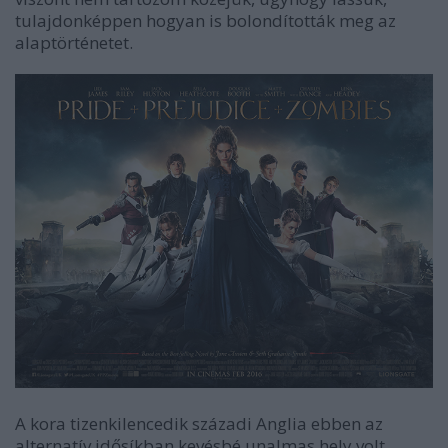
tulajdonképpen hogyan is bolondították meg az
alaptörténetet.
A kora tizenkilencedik századi Anglia ebben az
alternatív idősíkban kevésbé unalmas hely volt.