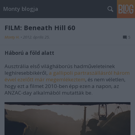
Monty blogja
FILM: Beneath Hill 60
Monty H.
•
2012. április 25.
5
Háború a föld alatt
Ausztrália első világháborús hadműveleteinek
leghíresebbikéről,
a gallipoli partraszállásról három
évvel ezelőtt már megemlékeztem
, és nem véletlen,
hogy ezt a filmet 2010-ben épp ezen a napon, az
ANZAC-day alkalmából mutatták be.