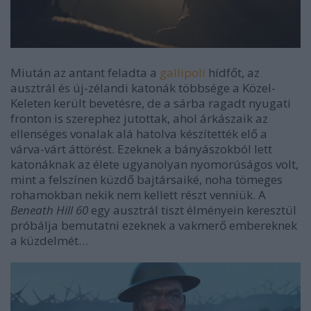
Miután az antant feladta a
gallipoli
hídfőt, az
ausztrál és új-zélandi katonák többsége a Közel-
Keleten került bevetésre, de a sárba ragadt nyugati
fronton is szerephez jutottak, ahol árkászaik az
ellenséges vonalak alá hatolva készítették elő a
várva-várt áttörést. Ezeknek a bányászokból lett
katonáknak az élete ugyanolyan nyomorúságos volt,
mint a felszínen küzdő bajtársaiké, noha tömeges
rohamokban nekik nem kellett részt venniük. A
Beneath Hill 60
egy ausztrál tiszt élményein keresztül
próbálja bemutatni ezeknek a vakmerő embereknek
a küzdelmét…