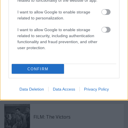
related to functionality of the website or app.
Paramount 2010
Háborús dráma (122 perc)
I want to allow Google to enable storage
Rendező: Jeremy Sims
related to personalization.
Szereplők: Brendan Cowell, Harrison Gilbertson
Zene: Cezary Skubiszewski
I want to allow Google to enable storage
related to security, including authentication
functionality and fraud prevention, and other
user protection.
Címkék:
évforduló
dráma
hadtörténelem
háborús film
elso
vilaghaboru
anzac
CONFIRM
Data Deletion
Data Access
Privacy Policy
Ajánlott bejegyzések:
FILM: The Victors