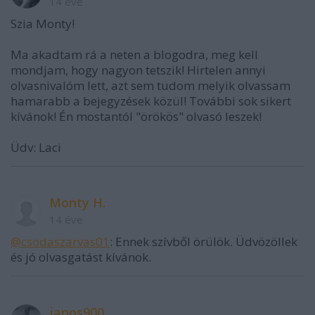
14 éve
Szia Monty!
Ma akadtam rá a neten a blogodra, meg kell
mondjam, hogy nagyon tetszik! Hirtelen annyi
olvasnivalóm lett, azt sem tudom melyik olvassam
hamarabb a bejegyzések közül! További sok sikert
kívánok! Én mostantól "örökös" olvasó leszek!
Üdv: Laci
Monty H.
14 éve
@csodaszarvas01
: Ennek szívből örülök. Üdvözöllek
és jó olvasgatást kívánok.
janos900