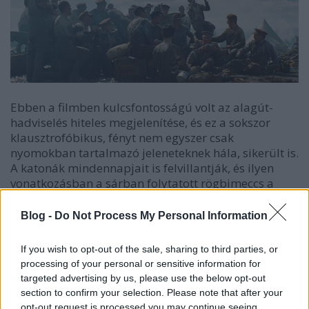
Ebben a filmben kulcsfontosságú volt az alagút-
hadviselés hiteles megjelenítése, és ez a sokszor
klausztrofóbikus, fényt nem egyszer csak
nyomokban tartalmazó jeleneteknek hála, sikerült is.
A katonák mindennapjait is felvillantják, és ilyen
vonatkozásban a sárban folytatott rögbimeccs a
legemlékezetesebb. Egy-két snitt erejéig egyébként a
német oldal arcát is megmutatják, méghozzá kellő
Blog -
Do Not Process My Personal Information
tisztelettel. Azt hiszem, nyugodtan mondhatom azt,
hogy így kell háborús filmet csinálni.
If you wish to opt-out of the sale, sharing to third parties, or
processing of your personal or sensitive information for
targeted advertising by us, please use the below opt-out
section to confirm your selection. Please note that after your
opt-out request is processed you may continue seeing