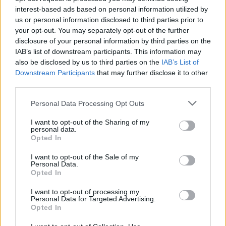
interest-based ads based on personal information utilized by
us or personal information disclosed to third parties prior to
your opt-out. You may separately opt-out of the further
disclosure of your personal information by third parties on the
IAB’s list of downstream participants. This information may
also be disclosed by us to third parties on the
IAB’s List of
Downstream Participants
that may further disclose it to other
A filmet egyébként teljes egészében az ausztráliai
third parties.
Queenslandben vették fel, s a költségvetés durván
kilencmillió dollár volt, vagyis nem túl sok. Végül
Please note that this website/app uses one or more Google
Personal Data Processing Opt Outs
több ausztrál filmes díjat is begyűjtött, de ahogy
services and may gather and store information including but
látom, külföldön nem vívott ki különösebb
not limited to your visit or usage behaviour. You may click to
I want to opt-out of the Sharing of my
personal data.
ismertséget. Sajnos...
grant or deny consent to Google and its third-party tags to
Opted In
use your data for below specified purposes in below Google
consent section.
I want to opt-out of the Sale of my
Personal Data.
Opted In
I want to opt-out of processing my
Personal Data for Targeted Advertising.
Opted In