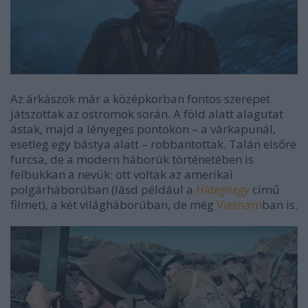
Az árkászok már a középkorban fontos szerepet
játszottak az ostromok során. A föld alatt alagutat
ástak, majd a lényeges pontokon – a várkapunál,
esetleg egy bástya alatt – robbantottak. Talán elsőre
furcsa, de a modern háborúk történetében is
felbukkan a nevük: ott voltak az amerikai
polgárháborúban (lásd például a
Hideghegy
című
filmet), a két világháborúban, de még
Vietnam
ban is.