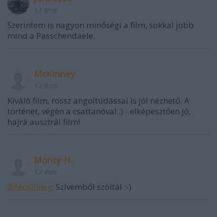
13 éve
Szerintem is nagyon minőségi a film, sokkal jobb
mind a Passchendaele.
McKinney
12 éve
Kiváló film, rossz angoltudással is jól nézhető. A
történet, végén a csattanóval :) - elképesztően jó,
hajrá ausztrál film!
Monty H.
12 éve
@McKinney
: Szívemből szóltál :-)