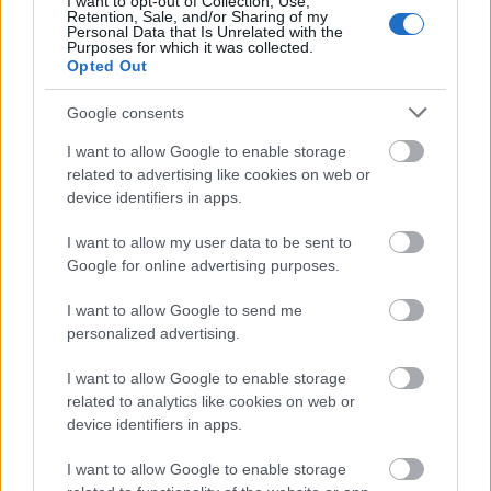
I want to opt-out of Collection, Use,
Retention, Sale, and/or Sharing of my
Personal Data that Is Unrelated with the
Purposes for which it was collected.
Opted Out
Google consents
I want to allow Google to enable storage
related to advertising like cookies on web or
device identifiers in apps.
I want to allow my user data to be sent to
Google for online advertising purposes.
A film magyarul sajnos nem jelent meg. Angliában
I want to allow Google to send me
DVD-n kapható, angol hangsávval és angol felirattal,
personalized advertising.
akárcsak az azonos című hadtörténelmi kötet.
I want to allow Google to enable storage
related to analytics like cookies on web or
Tisztelgés az elfeledett hősök előtt.
device identifiers in apps.
Értékelés: 8/10
I want to allow Google to enable storage
Beneath Hill 60