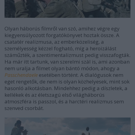
Olyan háborús filmről van szó, amihez végre egy
kiegyensúlyozott forgatókönyvet hoztak össze. A
csatatér realizmusa, az emberközeliség, a
személyesség kézzel fogható, míg a heroizálást
száműzték, a szentimentalizmust pedig visszafogták.
Ha már itt tartunk, van szerelmi szál is, ami azonban
nem uralja a filmet olyan bántó módon, ahogy a
Passchendaele
esetében történt. A dialógusok nem
eget rengetők, de nem is olyan közhelyesek, mint sok
hasonló alkotásban. Mindehhez pedig a díszletek, a
kellékek és az életszagú első világháborús
atmoszféra is passzol, és a harctéri realizmus sem
szenved csorbát.