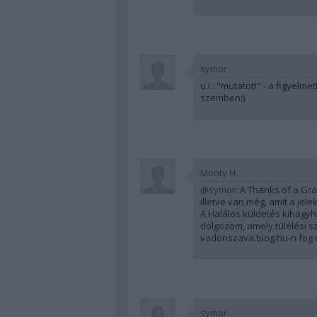
symor
u.i.: "mutatott" - a figye
szemben:)
Monty H.
@symor
: A Thanks of a Gra
illetve van még, amit a jele
A Halálos küldetés kihagyh
dolgozom, amely túlélési s
vadonszava.blog.hu-n fog 
symor