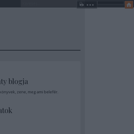
ty blogja
 könyvek, zene, meg ami belefér.
atok