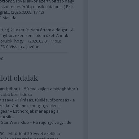
tion:
Szóval akkor ezért volt szó négy
izó festéséről a másik oldalon... :) Ez is
grat...
(
2026.03.08. 17:42
)
 Matilda
H.:
@21 ezer Ft: Nem értem a dolgot... A
énybörzéken sem látom őket. Annak
örülök, hogy ...
(
2026.03.01. 11:03
)
ÉNY: Vissza a jövőbe
20
lott oldalak
ami háború – 50 éve zajlott a hidegháború
zabb konfliktusa
 szava – Túrázás, túlélés, táborozás - a
et korántsem mindig lágy ölén...
gear – Ezt hordják manapság a
ácsik...
Star Wars Klub – Ha rajongó vagy, ide
.
50 – Mi történt 50 évvel ezelőtt a