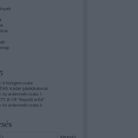
ények
k
ek
tékok
t
rab
ésnap
5
 A hürtgeni csata
ÍTÁS: Kádár (játék)katonái
 Az ardenneki csata 1.
TT: B-17F "Repülő erőd"
 Az ardenneki csata 3.
esés