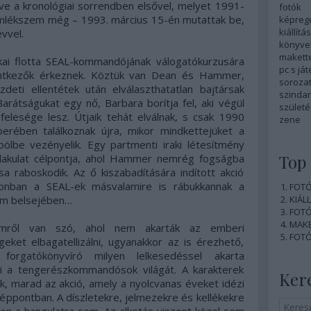
ve a kronológiai sorrendben elsővel, melyet 1991-
fotók
 emlékszem még – 1993. március 15-én mutattak be,
képreg
kiállítás
vvel.
könyve
makett
kai flotta SEAL-kommandójának válogatókurzusára
pc s já
lentkezők érkeznek. Köztük van Dean és Hammer,
soroza
zdeti ellentétek után elválaszthatatlan bajtársak
szinda
Barátságukat egy nő, Barbara borítja fel, aki végül
szület
lesége lesz. Útjaik tehát elválnak, s csak 1990
zene
erében találkoznak újra, mikor mindkettejüket a
ölbe vezényelik. Egy partmenti iraki létesítmény
Top 
alakulat célpontja, ahol Hammer nemrég fogságba
sa raboskodik. Az ő kiszabadítására indított akció
onban a SEAL-ek másvalamire is rábukkannak a
FOTÓ:
m belsejében…
KIÁLL
FOTÓ:
MAKE
ilmről van szó, ahol nem akarták az emberi
FOTÓ:
eket elbagatellizálni, ugyanakkor az is érezhető,
orgatókönyvíró milyen lelkesedéssel akarta
i a tengerészkommandósok világát. A karakterek
Ker
 marad az akció, amely a nyolcvanas éveket idézi
zéppontban. A díszletekre, jelmezekre és kellékekre