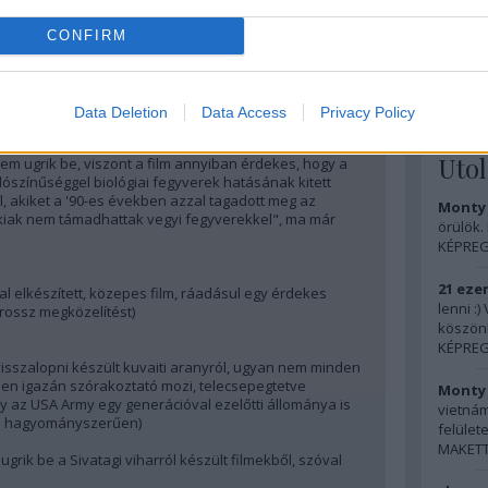
KÖNYV: 
Handbo
em kapásból mégis a témában:
CONFIRM
MAKETT
en előveszed, hiszen a Bravo egység történetét
FOTÓ: N
a főszerepben, a kétes alapok ellenére nagyon jó film)
Data Deletion
Data Access
Privacy Policy
n
Uto
em ugrik be, viszont a film annyiban érdekes, hogy a
alószínűséggel biológiai fegyverek hatásának kitett
ól, akiket a '90-es években azzal tagadott meg az
Monty 
akiak nem támadhattak vegyi fegyverekkel", ma már
örülök.
KÉPREG
21 ezer
l elkészített, közepes film, ráadásul egy érdekes
lenni :
rossz megközelítést)
köszön
KÉPREG
isszalopni készült kuvaiti aranyról, ugyan nem minden
ben igazán szórakoztató mozi, telecsepegtetve
Monty 
gy az USA Army egy generációval ezelőtti állománya is
vietnám
nte hagyományszerűen)
felülete
MAKETT:
grik be a Sivatagi viharról készült filmekből, szóval