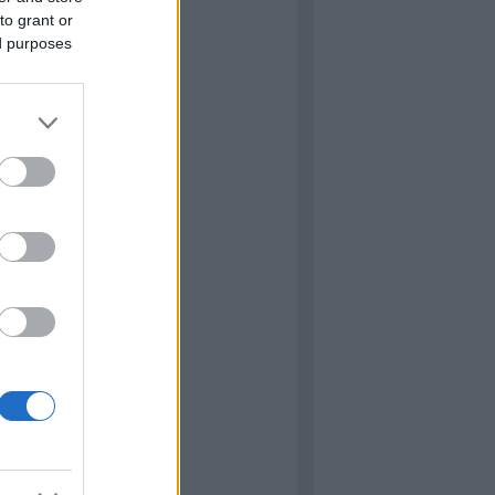
s
Címkefelhő
to grant or
ed purposes
kblog
ressure
 Matilda
ared Hot
Star Wars: Vector Prime (Új
d sorozat 1.)
NY: Lucas háborúja 2.
őutazó emlékei
: Alien: Föld
iszkos osztag
ared Hot (demó verzió)
 Elefant páncélvadász