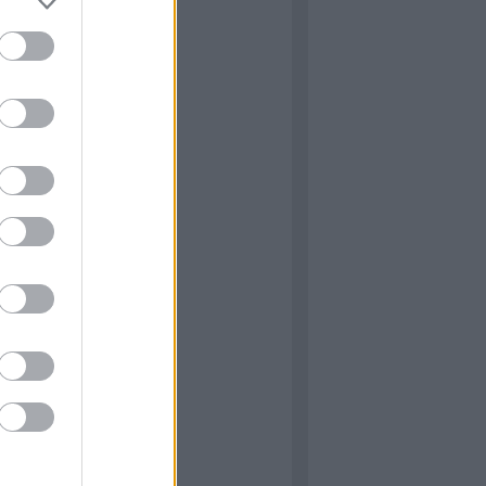
: Igenis, miniszter úr! &
miniszterelnök úr!
 M16 féllánctalpas
: Capa, a világhírű fotós
ÉNY: Lucas háborúi
: A34 Comet
ÉNY: Star Wars: Mesék
 of Duty – Black Ops 6
he Victors
 Normandy ‘44 (James
)
ormandiai látnivalók 6.
 The Cover-Up at Omaha
Gary Sterne)
ÁS: The Longest Yarn