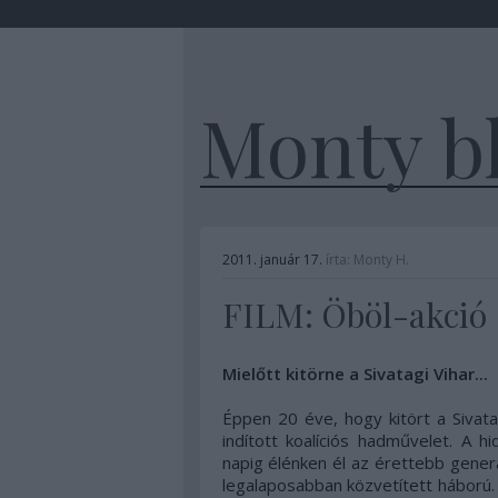
Monty b
2011. január 17.
írta:
Monty H.
FILM: Öböl-akció
Mielőtt kitörne a Sivatagi Vihar...
Éppen 20 éve, hogy kitört a Sivatag
indított koalíciós hadművelet. A h
napig élénken él az érettebb gener
legalaposabban közvetített háború