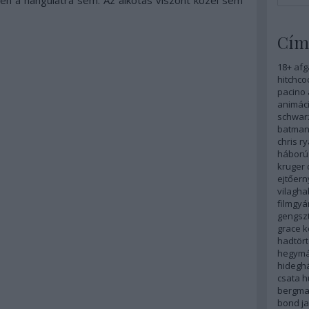
n a hangulatra sem. Az alkotás viszont közel sem
Cím
18+
afg
hitchco
pacino
animáci
schwar
batma
chris r
háború
kruger
ejtőer
vilagha
filmgyá
gengszt
grace k
hadtör
hegym
hidegh
csata
h
bergm
bond
j