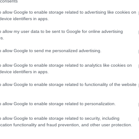
consents
SOROZAT
Igenis, 
o allow Google to enable storage related to advertising like cookies on
MAKETT:
evice identifiers in apps.
 felhasználói tartalomnak minősülnek, értük a
szolgáltatás technikai
SZÍNHÁZ
t nem ellenőrzi. Kifogás esetén forduljon a blog szerkesztőjéhez. Részletek
o allow my user data to be sent to Google for online advertising
oztatóban
.
s.
KÉPREG
MAKETT
to allow Google to send me personalized advertising.
2011.01.18. 01:25:26
KÉPREG
z eszembe az oldalon :)
o allow Google to enable storage related to analytics like cookies on
PC: Call
evice identifiers in apps.
 kedvencem volt, annak idején, mert bemutatta a
merikai vagányságot és pont annyi és olyan akciót
FILM: T
o allow Google to enable storage related to functionality of the website
levenedett G.I. Joe történettől elvártam, tízéves korom
n, de azért ez a mozi megmaradt a maga
KÖNYV:
ömény bűnös élvezetnek. Mai szemmel nézve olyan
Holland
s mégsem annyira, hogy konfliktusba kerüljünk a magunk
o allow Google to enable storage related to personalization.
FOTÓ: N
KÖNYV:
airól szóló gyermekfilmjeim egyik prominens tagja :)
o allow Google to enable storage related to security, including
Beach (
cation functionality and fraud prevention, and other user protection.
 készülöd venni az I. Öböl-háborúról szóló filmek sorát.
KIÁLLÍT
ban, sőt meg kell vallanom a fent tárgyalt sem ugrott