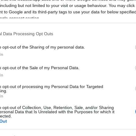
zsoldo
including but not limited to your visit or usage behaviour. You may click 
 to Google and its third-party tags to use your data for below specifi
ború
háborús film
öböl háború
különleges alakulatok
ogle consent section.
Lin
5
komment
FILM: P
l Data Processing Opt Outs
MAKETT:
o opt-out of the Sharing of my personal data.
PC: Cle
In
KÖNYV: 
jedi-ren
o opt-out of the Sale of my Personal Data.
In
KÉPREGÉ
to opt-out of processing my Personal Data for Targeted
Egy id
ing.
In
SOROZAT
o opt-out of Collection, Use, Retention, Sale, and/or Sharing
FILM: P
ersonal Data that Is Unrelated with the Purposes for which it
lected.
címe:
PC: Cle
Out
k/id/2571843
MAKETT: