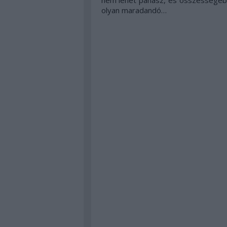
nem lehet panasz, és összességébe
olyan maradandó…