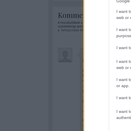
Google 
I want t
Kommentek:
web or d
A hozzászólások a
vonatkozó jogszabályok
értelmében
üzemeltetője semmilyen felelősséget nem vállal, azoka
I want t
a
Felhasználási feltételekben
és az
adatvédelmi tájék
purpose
I want 
symor
Micsoda filmeket juttatsz a
I want t
web or d
Ez például nagy gyerekkori
kiképzést, idealizálta az a
I want t
mutatót, amennyit egy mege
alatt. Most már nem így va
or app.
pátoszlobogtatásával is t
gagyi, hogy az már szép é
I want t
jó ízlésével.
A sereg különleges alakulat
I want t
authenti
Nagyon örülök, amiért végig
Sok nem jut eszembe a témá
volna be rögtön.