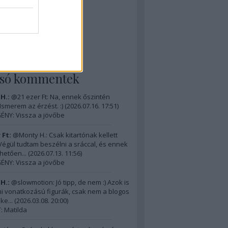
The D-Day Visitor's
ok (Dennehy & Powers)
: M-4 Sherman
ormandiai látnivalók 5.
lsó kommentek
H.:
@21 ezer Ft: Na, ennek őszintén
 Ismerem az érzést. :)
(
2026.07.16. 17:51
)
ÉNY: Vissza a jövőbe
 Ft:
@Monty H.: Csak kitartónak kellett
) Végül tudtam beszélni a sráccal, és ennek
hetően...
(
2026.07.13. 11:56
)
ÉNY: Vissza a jövőbe
H.:
@slowmotion: Jó tipp, de nem :) Azok is
i vonatkozású figurák, csak nem a blogos
ke...
(
2026.03.08. 20:00
)
 Matilda