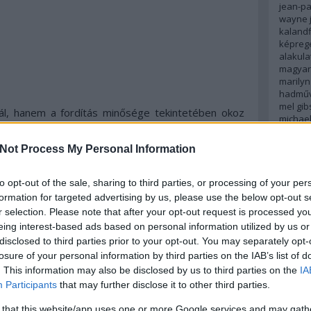
jean-p
wayne
kalandf
képreg
alakula
magyar 
marily
hadműv
mel gib
l, hanem a fordítás minősége tekintetében okoz
michae
k jó pár szakkifejezést néhány jellegtelen szóval.
moha
m
 se külföldön, se itthon, én is csak ősrégi magyar
kidman
Not Process My Personal Information
cruz
pe
jenő
re
robert 
to opt-out of the sale, sharing to third parties, or processing of your per
romanti
formation for targeted advertising by us, please use the below opt-out s
russell
r selection. Please note that after your opt-out request is processed y
johans
eing interest-based ads based on personal information utilized by us or
spanyo
n
disclosed to third parties prior to your opt-out. You may separately opt-
stephen
losure of your personal information by third parties on the IAB’s list of
stallon
tenger
. This information may also be disclosed by us to third parties on the
IA
transf
Participants
that may further disclose it to other third parties.
világűr
wolfens
 that this website/app uses one or more Google services and may gath