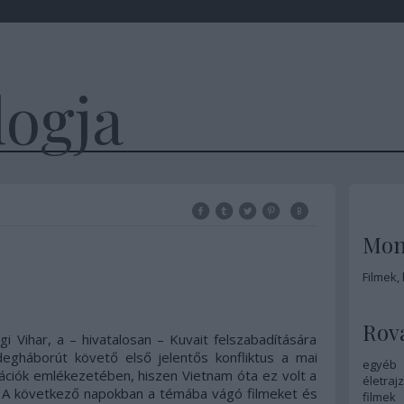
logja
Mon
Filmek,
Rov
i Vihar, a – hivatalosan – Kuvait felszabadítására
idegháborút követő első jelentős konfliktus a mai
egyéb
ációk emlékezetében, hiszen Vietnam óta ez volt a
életrajz
. A következő napokban a témába vágó filmeket és
filmek