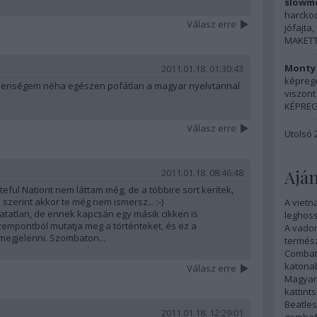
slowmo
harckocs
Válasz erre
jófajta, 
MAKETT:
Monty 
2011.01.18. 01:30:43
képreg
lmetlenségem néha egészen pofátlan a magyar nyelvtannal
viszont 
KÉPREG
Válasz erre
Utolsó 
Aján
2011.01.18. 08:46:48
teful Nationt nem láttam még, de a többire sort kerítek,
k szerint akkor te még nem ismersz... :-)
A vietn
atatlan, de ennek kapcsán egy másik cikken is
leghoss
zempontból mutatja meg a történteket, és ez a
A vadon
megjelenni. Szombaton...
termész
Combat
katonab
Válasz erre
Magyar 
kattints
Beatles
2011.01.18. 12:29:01