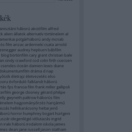
kék
anisztáni háború
akciófilm
alfred
ck
alien
állatok
alternatív történelem
al
amerikai polgárháború
andy mcnab
ós film
anzac
ardenneki csata
arnold
zenegger
audrey hepburn
bábfilm
n
blog
börtönfilm
cary grant
christian bale
yan
cindy crawford
cod
colin firth
csecsen
csendes-óceán
damien lewis
diane
dokumentumfilm
dráma
d nap
nyősök
életrajz
életvezetés
elso
boru
évforduló
falklandi háború
rtás
fps
francia film
frank miller
gallipoli
erfilm
george clooney
gérard philipe
elly
gwyneth paltrow
háborús film
ténelem
hagyományőrzés
harcjármű
ászás
hellókarácsony
heltai jenő
áború
horror
humphrey bogart
hürtgeni
uszár
idegenlégió
időutazás
ingrid
an
iraki háború
irodalom
iskola
james
ames dean
jane russell
jason statham