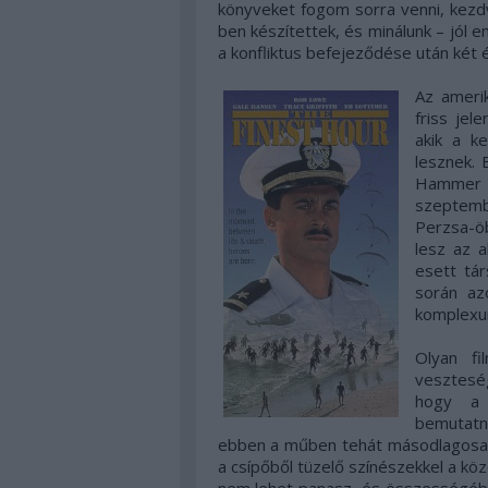
könyveket fogom sorra venni, kezd
ben készítettek, és minálunk – jól
a konfliktus befejeződése után két é
Az ameri
friss je
akik a ke
lesznek. 
Hammer fe
szeptemb
Perzsa-öb
lesz az 
esett tár
során az
komplexu
Olyan f
veszteség
hogy a f
bemutatn
ebben a műben tehát másodlagosak,
a csípőből tüzelő színészekkel a kö