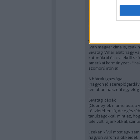
Négy produkcióra emléksz
Halálos küldetés
(elevenedbe vág, amennyib
dolgozza fel Sean Beannel 
Thanks of a Grateful Natio
(van magyar címe is, csak n
Sivatagi Vihar alatt nagy v
katonákról és civilekről sz
amerikai kormányzat - "ir
szomorú irónia)
A bátrak igazsága
(nagyon jó szereplőgárdáva
témában használ egy elég 
Sivatagi cápák
(Clooney-ék marhulása, a v
részletében jó, de egészé
tanulságokkal, mint az, ho
tele volt fajankókkal, szi
Ezeken kívül most egy sem u
nagyon várom a cikkeidet.