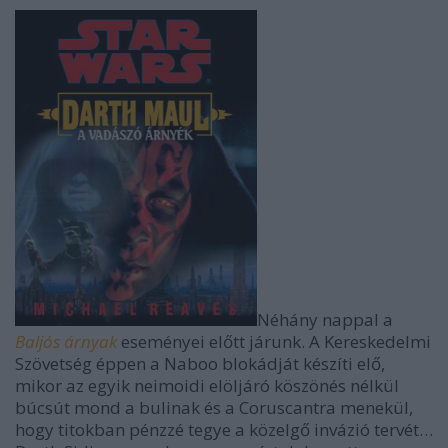
Néhány nappal a
Baljós árnyak
eseményei előtt járunk. A Kereskedelmi
Szövetség éppen a Naboo blokádját készíti elő,
mikor az egyik neimoidi elöljáró köszönés nélkül
búcsút mond a bulinak és a Coruscantra menekül,
hogy titokban pénzzé tegye a közelgő invázió tervét…