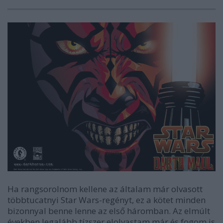
Ha rangsorolnom kellene az általam már olvasott
többtucatnyi Star Wars-regényt, ez a kötet minden
bizonnyal benne lenne az első háromban. Az elmúlt
években legalább tízszer elolvastam már és fogom is