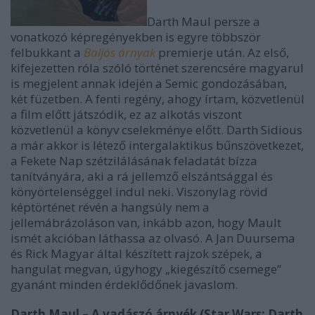
Darth Maul persze a
vonatkozó képregényekben is egyre többször
felbukkant a
Baljós árnyak
premierje után. Az első,
kifejezetten róla szóló történet szerencsére magyarul
is megjelent annak idején a Semic gondozásában,
két füzetben. A fenti regény, ahogy írtam, közvetlenül
a film előtt játszódik, ez az alkotás viszont
közvetlenül a könyv cselekménye előtt. Darth Sidious
a már akkor is létező intergalaktikus bűnszövetkezet,
a Fekete Nap szétzilálásának feladatát bízza
tanítványára, aki a rá jellemző elszántsággal és
könyörtelenséggel indul neki. Viszonylag rövid
képtörténet révén a hangsúly nem a
jellemábrázoláson van, inkább azon, hogy Mault
ismét akcióban láthassa az olvasó. A Jan Duursema
és Rick Magyar által készített rajzok szépek, a
hangulat megvan, úgyhogy „kiegészítő csemege”
gyanánt minden érdeklődőnek javaslom.
Darth Maul – A vadászó árnyék (Star Wars: Darth