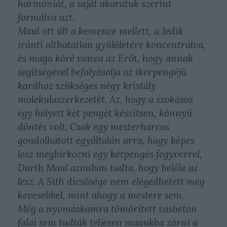
harmóniát, a saját akaratuk szerint
formálva azt.
Maul ott ült a kemence mellett, a Jedik
iránti olthatatlan gyűlöletére koncentrálva,
és maga köré vonva az Erőt, hogy annak
segítségével befolyásolja az ikerpengéjű
kardhoz szükséges négy kristály
molekulaszerkezetét. Az, hogy a szokásos
egy helyett két pengét készítsen, könnyű
döntés volt. Csak egy mesterharcos
gondolhatott egyáltalán arra, hogy képes
lesz megbirkózni egy kétpengés fegyverrel,
Darth Maul azonban tudta, hogy belőle az
lesz. A Sith dicsősége nem elégedhetett meg
kevesebbel, mint ahogy a mestere sem.
Még a nyomáskamra tömörített vasbeton
falai sem tudták teljesen magukba zárni a