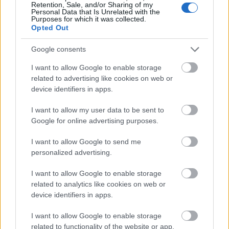
holokronjában talált tervek alapján
Retention, Sale, and/or Sharing of my
Personal Data that Is Unrelated with the
konstruált, szinte kibírhatatlan hőt
Purposes for which it was collected.
Opted Out
bocsátott ki magából, miközben belehelyezte
a kristályokat. Ahelyett azonban, hogy
Google consents
kiment volna a helyiségből, hagyva, hogy a
I want to allow Google to enable storage
kristályok maguktól formálódjanak eggyé, a
related to advertising like cookies on web or
szerkezet közelében maradt, és a
device identifiers in apps.
drágakövek metamorfózisára koncentrálva
I want to allow my user data to be sent to
az Erőt hívta segítségül, hogy megtisztítsa
Google for online advertising purposes.
és egymásba fonja a molekuláris
I want to allow Google to send me
mátrixokat.
personalized advertising.
A legtöbb Jedi természetes kristályokat
használt a fénykardjában, leggyakrabban
I want to allow Google to enable storage
adegai kristályt. A fénykard többi
related to analytics like cookies on web or
device identifiers in apps.
alkatrészét – az energiacellákat, a
térgerjesztőket, a stabilizáló gyűrűket, a
I want to allow Google to enable storage
fluxusnyílásokat – viszonylag könnyen be
related to functionality of the website or app.