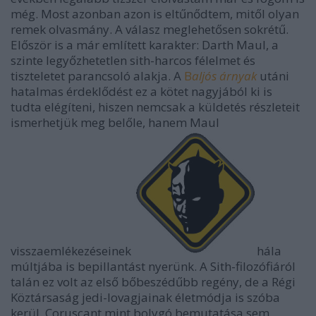
még. Most azonban azon is eltűnődtem, mitől olyan
remek olvasmány. A válasz meglehetősen sokrétű.
Először is a már említett karakter: Darth Maul, a
szinte legyőzhetetlen sith-harcos félelmet és
tiszteletet parancsoló alakja. A
B
aljós árnyak
utáni
hatalmas érdeklődést ez a kötet nagyjából ki is
tudta elégíteni, hiszen nemcsak a küldetés részleteit
ismerhetjük meg belőle, hanem Maul
visszaemlékezéseinek
hála
múltjába is bepillantást nyerünk. A Sith-filozófiáról
talán ez volt az első bőbeszédűbb regény, de a Régi
Köztársaság jedi-lovagjainak életmódja is szóba
kerül. Coruscant mint bolygó bemutatása sem