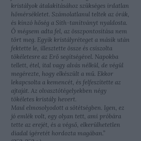
kristályok átalakításához szükséges irdatlan
hőmérsékletet. Számolatlanul teltek az órák,
és kínzó hőség a Sith-tanítványt nyaldosta.
Ő mégsem adta fel, az összpontosítása nem
tört meg. Egyik kristályréteget a másik után
fektette le, illesztette össze és csiszolta
tökéletesre az Erő segítségével. Napokba
tellett, étel, ital vagy alvás nélkül, de végül
megérezte, hogy elkészült a mű. Ekkor
lekapcsolta a kemencét, és felfeszítette az
ajtaját. Az olvasztótégelyekben négy
tökéletes kristály hevert.
Maul elmosolyodott a sötétségben. Igen, ez
jó emlék volt, egy olyan tett, ami próbára
tette az erejét, és a végső, elkerülhetetlen
diadal ígéretét hordozta magában.”