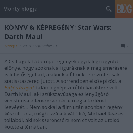
Monty blogja
KÖNYV & KÉPREGÉNY: Star Wars:
Darth Maul
Monty H.
•
2010. szeptember 21.
2
A Csillagok háborúja-regények egyik legnagyobb
előnye, hogy azoknak a figuráknak a megismerésére
is lehetőséget ad, akiknek a filmekben szinte csak
statisztaszerep jutott. A sorrendben első epizód, a
Baljós árnyak
talán legnépszerűbb karaktere volt
Darth Maul, aki szűkszavúsága és lenyűgöző
vívóstílusa ellenére sem érte meg a történet
legvégét… Nem sokkal a film után azonban regény
készült róla, méghozzá a kiváló író, Michael Reaves
tollából, akinek szerencsére nem ez volt az utolsó
kötete a témában.