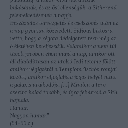
bukásának, és az ősi ellenségük, a Sith-rend
felemelkedésének a napja.
Évszázados tervezgetés és cselszövés után ez
a nap gyorsan közeledett. Sidious biztosra
vette, hogy a régóta dédelgetett terv még az
ő életében beteljesedik. Valamikor a nem túl
távoli jövőben eljön majd a nap, amikor ott
áll diadalittasan az utolsó Jedi teteme fölött,
amikor végigsétál a Templom üszkös romjai
között, amikor elfoglalja a jogos helyét mint
a galaxis uralkodója. […] Minden a terv
szerint halad tovább, és újra felvirrad a Sith
hajnala.
Hamar.
Nagyon hamar.”
(54–56.o.)