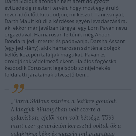
Darth Sidious azonban nem azért dolgozott
évtizedekig mesteri tervén, hogy most egy áruló
révén idő előtt kitudódjon, mi készül. Tanítványát,
Darth Mault küldi a kérdéses egyén levadászására,
aki ekkor már javában tárgyal egy Lorn Pavan nevű
orgazdával. Hamarosan feltűnik még Anoon
Bondara jedi-mester és padavanja, Darsha Assant
(egy jedi-lány), akik hamarosan szintén a dolgok
kellős közepén találják magukat, Pavan és
droidjának védelmezőjeként. Halálos fogócska
kezdődik Coruscant legalsóbb szintjeinek és
földalatti járatainak útvesztőiben…
„Darth Sidious szintén a Jedikre gondolt.
A lángjuk kihunyóban volt szerte a
galaxisban, efelől nem volt kétsége. Több
mint ezer generáción keresztül voltak ők a
galaktikus béke és igazság önhatalmúlag