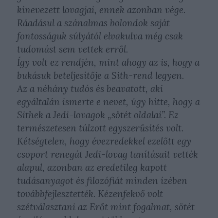
kinevezett lovagjai, ennek azonban vége.
Ráadásul a szánalmas bolondok saját
fontosságuk súlyától elvakulva még csak
tudomást sem vettek erről.
Így volt ez rendjén, mint ahogy az is, hogy a
bukásuk beteljesítője a Sith-rend legyen.
Az a néhány tudós és beavatott, aki
egyáltalán ismerte e nevet, úgy hitte, hogy a
Sithek a Jedi-lovagok „sötét oldalai”. Ez
természetesen túlzott egyszerűsítés volt.
Kétségtelen, hogy évezredekkel ezelőtt egy
csoport renegát Jedi-lovag tanításait vették
alapul, azonban az eredetileg kapott
tudásanyagot és filozófiát minden ízében
továbbfejlesztették. Kézenfekvő volt
szétválasztani az Erőt mint fogalmat, sötét