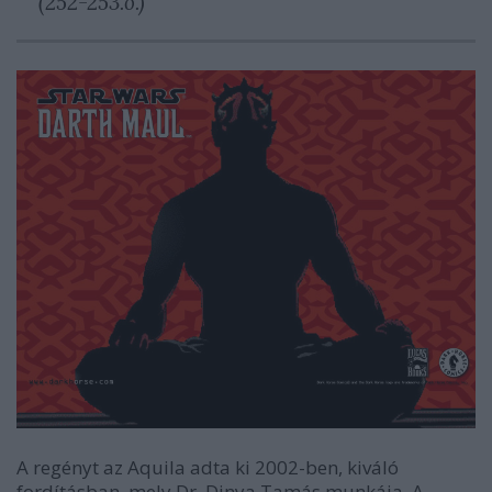
(252-253.o.)
A regényt az Aquila adta ki 2002-ben, kiváló
fordításban, mely Dr. Dinya Tamás munkája. A