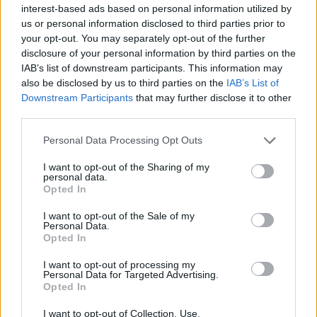
droid, illetve gazdájának, Lorn Pavannak itt még
interest-based ads based on personal information utilized by
csak említés szintjén előkerülő fia újra feltűnik a
us or personal information disclosed to third parties prior to
szerző évekkel később megírt
coruscanti
your opt-out. You may separately opt-out of the further
trilógiájában
.
disclosure of your personal information by third parties on the
IAB’s list of downstream participants. This information may
also be disclosed by us to third parties on the
IAB’s List of
Downstream Participants
that may further disclose it to other
third parties.
„Az erővel való szoros kapcsolata egy másik
emléket is felidézett: azt a napot, amikor
Please note that this website/app uses one or more Google
Personal Data Processing Opt Outs
elkészítette a fénykardját. Maul általában
services and may gather and store information including but
not limited to your visit or usage behaviour. You may click to
I want to opt-out of the Sharing of my
nem szokott visszatérni a múltjához, hacsak
personal data.
grant or deny consent to Google and its third-party tags to
Opted In
ez nem szolgálta valamilyen formában a
use your data for below specified purposes in below Google
mester céljait, de az alkotás öröme, a
consent section.
I want to opt-out of the Sale of my
Personal Data.
tökéletes összpontosítás, az Erővel való
Opted In
eggyé válás, amelyek révén megteremtette a
I want to opt-out of processing my
fegyverét, különleges helyet foglalt el az
Personal Data for Targeted Advertising.
emlékei között.
Opted In
A speciális kemence, amelyet a mestere
I want to opt-out of Collection, Use,