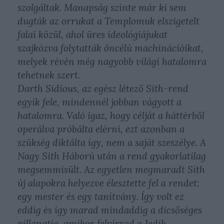
szolgáltak. Manapság szinte már ki sem
dugták az orrukat a Templomuk elszigetelt
falai közül, ahol üres ideológiájukat
szajkózva folytatták öncélú machinációikat,
melyek révén még nagyobb világi hatalomra
tehetnek szert.
Darth Sidious, az egész létező Sith-rend
egyik fele, mindennél jobban vágyott a
hatalomra. Való igaz, hogy célját a háttérből
operálva próbálta elérni, ezt azonban a
szükség diktálta így, nem a saját szeszélye. A
Nagy Sith Háború után a rend gyakorlatilag
megsemmisült. Az egyetlen megmaradt Sith
új alapokra helyezve élesztette fel a rendet:
egy mester és egy tanítvány. Így volt ez
eddig és így marad mindaddig a dicsőséges
pillanatig, amikor felvirrad a Jedik