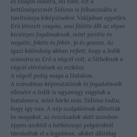
és világos oldalra, mi több, ezt a
kettősségeszmét Sidious is felhasználta a
tanítványa kiképzésekor. Valójában egyetlen
Erő létezett csupán, ami fölötte állt az olyan
kicsinyes fogalmaknak, mint pozitív és
negatív, fekete és fehér, jó és gonosz. Az
igazi különbség abban rejlett, hogy a Jedik
számára az Erő a végcél volt, a Sitheknek a
végcél elérésének az eszköze.
A végcél pedig maga a Hatalom.
A szánalmas képmutatásuk és fogadalmaik
ellenére a Jedik is ugyanúgy vágytak a
hatalomra, mint bárki más. Sidious tudta,
hogy így van. A nép szolgálóinak állították
be magukat, az évszázadok alatt azonban
éppen azoktól a hétköznapi polgároktól
távolodtak el a legjobban, akiket állítólag